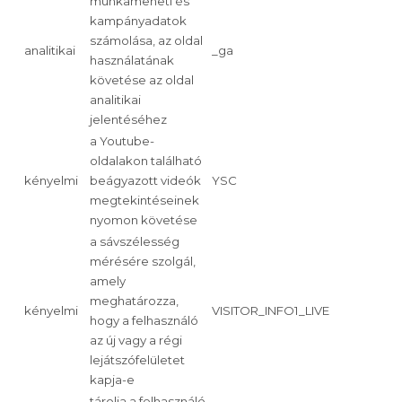
munkameneti és
kampányadatok
számolása, az oldal
analitikai
_ga
használatának
követése az oldal
analitikai
jelentéséhez
a Youtube-
oldalakon található
kényelmi
beágyazott videók
YSC
megtekintéseinek
nyomon követése
a sávszélesség
mérésére szolgál,
amely
meghatározza,
kényelmi
VISITOR_INFO1_LIVE
hogy a felhasználó
az új vagy a régi
lejátszófelületet
kapja-e
tárolja a felhasználó