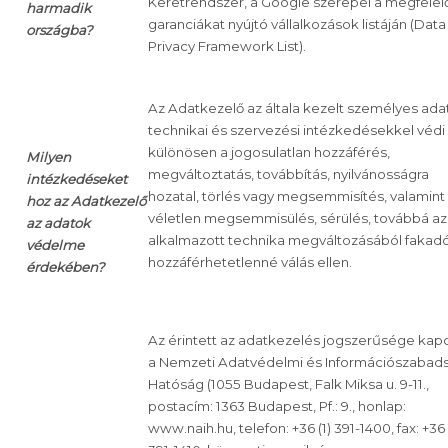
Keretrendszer, a Google szerepel a megfelel
harmadik
garanciákat nyújtó vállalkozások listáján (Data
országba?
Privacy Framework List).
Az Adatkezelő az általa kezelt személyes ada
technikai és szervezési intézkedésekkel védi
különösen a jogosulatlan hozzáférés,
Milyen
megváltoztatás, továbbítás, nyilvánosságra
intézkedéseket
hozatal, törlés vagy megsemmisítés, valamint
hoz az Adatkezelő
véletlen megsemmisülés, sérülés, továbbá az
az adatok
alkalmazott technika megváltozásából fakad
védelme
hozzáférhetetlenné válás ellen.
érdekében?
Az érintett az adatkezelés jogszerűsége kap
a Nemzeti Adatvédelmi és Információszabad
Hatóság (1055 Budapest, Falk Miksa u. 9-11.,
postacím: 1363 Budapest, Pf.: 9., honlap:
www.naih.hu, telefon: +36 (1) 391-1400, fax: +36 