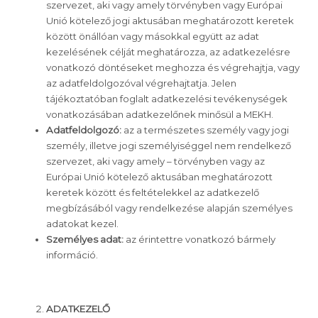
szervezet, aki vagy amely törvényben vagy Európai
Unió kötelező jogi aktusában meghatározott keretek
között önállóan vagy másokkal együtt az adat
kezelésének célját meghatározza, az adatkezelésre
vonatkozó döntéseket meghozza és végrehajtja, vagy
az adatfeldolgozóval végrehajtatja. Jelen
tájékoztatóban foglalt adatkezelési tevékenységek
vonatkozásában adatkezelőnek minősül a MEKH.
Adatfeldolgozó:
az a természetes személy vagy jogi
személy, illetve jogi személyiséggel nem rendelkező
szervezet, aki vagy amely – törvényben vagy az
Európai Unió kötelező aktusában meghatározott
keretek között és feltételekkel az adatkezelő
megbízásából vagy rendelkezése alapján személyes
adatokat kezel.
Személyes adat:
az érintettre vonatkozó bármely
információ.
ADATKEZELŐ