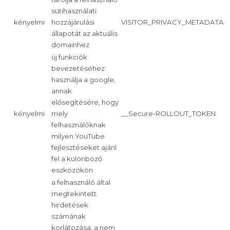
sütihasználati
kényelmi
hozzájárulási
VISITOR_PRIVACY_METADATA
állapotát az aktuális
domainhez
új funkciók
bevezetéséhez
használja a google,
annak
elősegítésére, hogy
kényelmi
mely
__Secure-ROLLOUT_TOKEN
felhasználóknak
milyen YouTube
fejlesztéseket ajánl
fel a különböző
eszközökön
a felhasználó által
megtekintett
hirdetések
számának
korlátozása, a nem