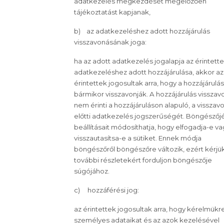
adatkezelés megkezdését megelőzően
tájékoztatást kapjanak,
b) az adatkezeléshez adott hozzájárulás
visszavonásának joga:
ha az adott adatkezelés jogalapja az érintett
adatkezeléshez adott hozzájárulása, akkor az
érintettek jogosultak arra, hogy a hozzájárulá
bármikor visszavonják. A hozzájárulás vissza
nem érinti a hozzájáruláson alapuló, a visszav
előtti adatkezelés jogszerűségét. Böngésző
beállításait módosíthatja, hogy elfogadja-e va
visszautasítsa-e a sütiket. Ennek módja
böngészőről böngészőre változik, ezért kérjük
további részletekért forduljon böngészője
súgójához.
c) hozzáférési jog:
az érintettek jogosultak arra, hogy kérelmükr
személyes adataikat és az azok kezelésével