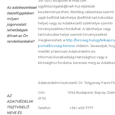
391-1410, központi e-mail cím:
ugyfelszolgalat@naih.hu) eljárását
Az adatkezeléssel
kezdeményezheti, illetőleg választása szerint
összefüggésben
saját belföldi lakóhelye (belföldi tartózkodási
milyen
helye) vagy az Adatkezelő székhelye szerinti
jogorvoslati
törvényszékhez fordulhat. A lakóhelye vagy
lehetőségek
tartózkodási helye szerinti törvényszéket
állnak az Ön
megkeresheti a
http://birosag.hu/ugyfelkapcso
rendelkezésére?
portal/birosag-kereso
oldalon. Javasoljuk, ho
mielőtt a Nemzeti Adatvédelmi és
Információszabadság Hatósághoz vagy a
bírósághoz fordulna, keresse meg az Adatkez
Adatvédelmi tisztviselő: Dr. Tölgyessy Fanni Fl
Cím: 1054 Budapest, Bajcsy-Zsilin
AZ
út 52.
ADATVÉDELMI
TISZTVISELŐ
Telefon: +36 1 459 7777
NEVE ÉS