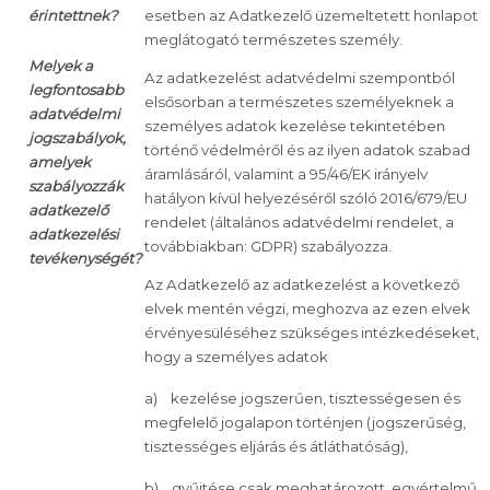
érintettnek?
esetben az Adatkezelő üzemeltetett honlapot
meglátogató természetes személy.
Melyek a
Az adatkezelést adatvédelmi szempontból
legfontosabb
elsősorban a természetes személyeknek a
adatvédelmi
személyes adatok kezelése tekintetében
jogszabályok,
történő védelméről és az ilyen adatok szabad
amelyek
áramlásáról, valamint a 95/46/EK irányelv
szabályozzák
hatályon kívül helyezéséről szóló 2016/679/EU
adatkezelő
rendelet (általános adatvédelmi rendelet, a
adatkezelési
továbbiakban: GDPR) szabályozza.
tevékenységét?
Az Adatkezelő az adatkezelést a következő
elvek mentén végzi, meghozva az ezen elvek
érvényesüléséhez szükséges intézkedéseket,
hogy a személyes adatok
a) kezelése jogszerűen, tisztességesen és
megfelelő jogalapon történjen (jogszerűség,
tisztességes eljárás és átláthatóság),
b) gyűjtése csak meghatározott, egyértelmű