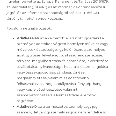
figyelembe vette az Európai Parlament és Tanácsa 2016/679.
sz. Rendeletét („GDPR”) és az információs önrendelkezési
jogról és az információszabadságról szóló 2011. évi CXII.
törvény („Infotv.”) rendelkezéseit.
Fogalommeghatározások:
Adatkezelés:
az alkalmazott eljárástól függetlenül a
személyes adatokon végzett bármilyen művelet vagy
műveletek összessége, így különösen, a személyes
adat gyűjtése, felvétele, rögzítése, rendszerezése,
tárolása, megváltoztatása, felhasználása, lekérdezése,
továbbítása, nyilvánosságra hozatala, összehangolása
vagy összekapcsolása, zárolása, törlése,
megsemmisítése, valamint az adat további
felhasználásnak megakadályozása, fénykép, hang
vagy képfelvétel készítése valamint
személyazonosításra alkalmas fizikai jellemzők
rögzítése.
Adatkezelő:
az a természetes személy vagy jogi
személy, illetve jogi személyiséggel nem rendelkező