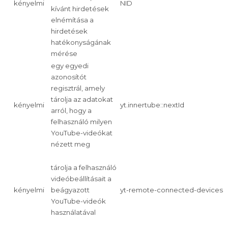
kényelmi
NID
kívánt hirdetések
elnémítása a
hirdetések
hatékonyságának
mérése
egy egyedi
azonosítót
regisztrál, amely
tárolja az adatokat
kényelmi
yt.innertube::nextId
arról, hogy a
felhasználó milyen
YouTube-videókat
nézett meg
tárolja a felhasználó
videóbeállításait a
kényelmi
beágyazott
yt-remote-connected-devices
YouTube-videók
használatával