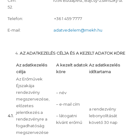
Cím: 1054 Budapest, Bajcsy-Zsilinszky út
52.
Telefon: +36 1 459 7777
E-mail:
adatvedelem@mekh.hu
AZ ADATKEZELÉS CÉLJA ÉS A KEZELT ADATOK KÖRE
Az adatkezelés
A kezelt adatok
Az adatkezelés
célja
köre
időtartama
Az Erőművek
Éjszakája
rendezvény
– név
megszervezése,
– e-mail cím
előzetes
a rendezvény
jelentkezés a
4.1.
– látogatni
lebonyolítását
rendezvényre a
kívánt erőmű
követő 30 nap
fogadhatóság
megszervezése