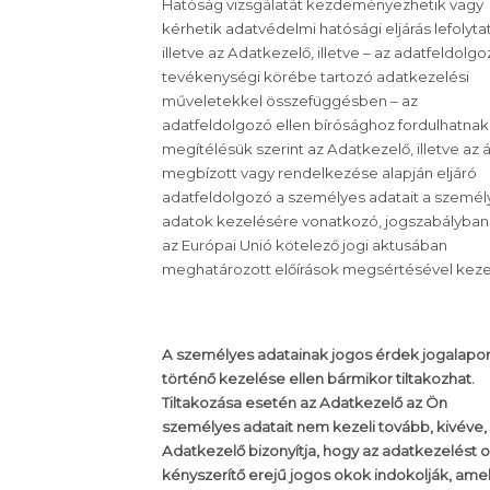
Hatóság vizsgálatát kezdeményezhetik vagy
kérhetik adatvédelmi hatósági eljárás lefolyta
illetve az Adatkezelő, illetve – az adatfeldolg
tevékenységi körébe tartozó adatkezelési
műveletekkel összefüggésben – az
adatfeldolgozó ellen bírósághoz fordulhatnak
megítélésük szerint az Adatkezelő, illetve az á
megbízott vagy rendelkezése alapján eljáró
adatfeldolgozó a személyes adatait a személ
adatok kezelésére vonatkozó, jogszabályban
az Európai Unió kötelező jogi aktusában
meghatározott előírások megsértésével kezel
A személyes adatainak jogos érdek jogalapo
történő kezelése ellen bármikor tiltakozhat.
Tiltakozása esetén az Adatkezelő az Ön
személyes adatait nem kezeli tovább, kivéve,
Adatkezelő bizonyítja, hogy az adatkezelést o
kényszerítő erejű jogos okok indokolják, ame