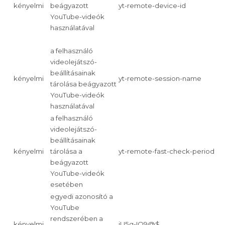
kényelmi
beágyazott
yt-remote-device-id
YouTube-videók
használatával
a felhasználó
videolejátszó-
beállításainak
kényelmi
yt-remote-session-name
tárolása beágyazott
YouTube-videók
használatával
a felhasználó
videolejátszó-
beállításainak
kényelmi
tárolása a
yt-remote-fast-check-period
beágyazott
YouTube-videók
esetében
egyedi azonosító a
YouTube
rendszerében a
kényelmi
iU5q-!O9@$