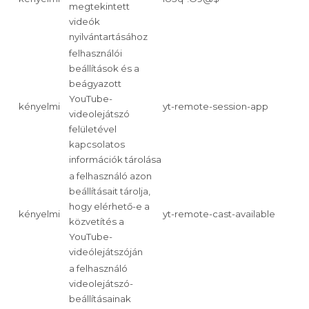
megtekintett
videók
nyilvántartásához
felhasználói
beállítások és a
beágyazott
YouTube-
kényelmi
yt-remote-session-app
videolejátszó
felületével
kapcsolatos
információk tárolása
a felhasználó azon
beállításait tárolja,
hogy elérhető-e a
kényelmi
yt-remote-cast-available
közvetítés a
YouTube-
videólejátszóján
a felhasználó
videolejátszó-
beállításainak