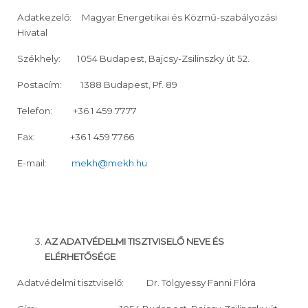
Adatkezelő: Magyar Energetikai és Közmű-szabályozási
Hivatal
Székhely: 1054 Budapest, Bajcsy-Zsilinszky út 52.
Postacím: 1388 Budapest, Pf. 89
Telefon: +36 1 459 7777
Fax: +36 1 459 7766
E-mail:
mekh@mekh.hu
AZ ADATVÉDELMI TISZTVISELŐ NEVE ÉS
ELÉRHETŐSÉGE
Adatvédelmi tisztviselő: Dr. Tölgyessy Fanni Flóra