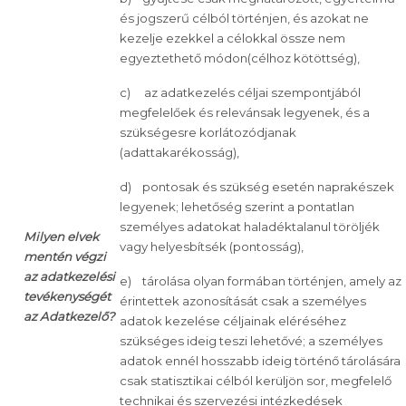
és jogszerű célból történjen, és azokat ne
kezelje ezekkel a célokkal össze nem
egyeztethető módon(célhoz kötöttség),
c) az adatkezelés céljai szempontjából
megfelelőek és relevánsak legyenek, és a
szükségesre korlátozódjanak
(adattakarékosság),
d) pontosak és szükség esetén naprakészek
legyenek; lehetőség szerint a pontatlan
személyes adatokat haladéktalanul töröljék
Milyen elvek
vagy helyesbítsék (pontosság),
mentén végzi
az adatkezelési
e) tárolása olyan formában történjen, amely az
tevékenységét
érintettek azonosítását csak a személyes
az Adatkezelő?
adatok kezelése céljainak eléréséhez
szükséges ideig teszi lehetővé; a személyes
adatok ennél hosszabb ideig történő tárolására
csak statisztikai célból kerüljön sor, megfelelő
technikai és szervezési intézkedések