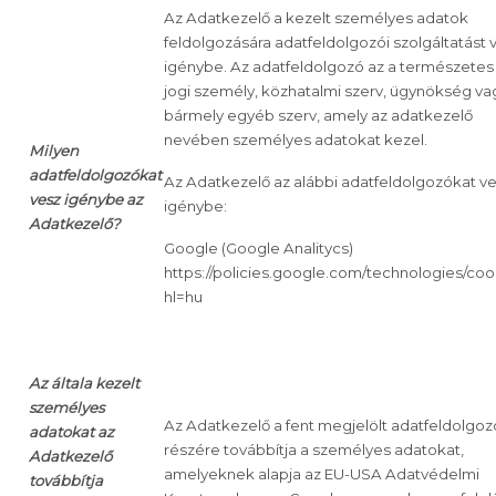
Az Adatkezelő a kezelt személyes adatok
feldolgozására adatfeldolgozói szolgáltatást 
igénybe. Az adatfeldolgozó az a természetes
jogi személy, közhatalmi szerv, ügynökség va
bármely egyéb szerv, amely az adatkezelő
nevében személyes adatokat kezel.
Milyen
adatfeldolgozókat
Az Adatkezelő az alábbi adatfeldolgozókat ve
vesz igénybe az
igénybe:
Adatkezelő?
Google (Google Analitycs)
https://policies.google.com/technologies/coo
hl=hu
Az általa kezelt
személyes
Az Adatkezelő a fent megjelölt adatfeldolgoz
adatokat az
részére továbbítja a személyes adatokat,
Adatkezelő
amelyeknek alapja az EU-USA Adatvédelmi
továbbítja