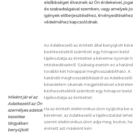
elsőbbséget élveznek az Ön érdekeivel, jogai
és szabadságaival szemben, vagy amelyek jo
igények előterjesztéséhez, érvényesítéséhez
védelméhez kapcsolódnak.
Az Adatkezelő az érintett által benyújtott kér
beérkezésétől számított egy hónapon belül
tájékoztatja az érintettet a kérelme nyomán 
intézkedésekről. Szükség esetén ez a határi
további két hónappal meghosszabbítható. A
határidő meghosszabbításáról az Adatkezelő
késedelem okainak megjelölésével a kérele
kézhezvételétől számított egy hónapon belül
Miként jár el az
tájékoztatja az érintettet.
Adatkezelő az Ön
Ha az érintett elektronikus úton nyújtotta be a
személyes adatok
kérelmet, az Adatkezelő a tájékoztatást lehe
kezelése
szerint elektronikus úton adja meg, kivéve, ha
tárgyában
érintett azt másként kéri.
benyújtott