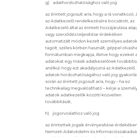
g) adathordozhatósághoz való jog:
az érintett jogosult arra, hogy a rá vonatkozó, á
az Adatkezelő rendelkezésére bocsátott, az
Adatkezelő által az érintett hozzájárulása alap
vagy szerződés teljesítése érdekében
automatizált módon kezelt személyes adatok
tagolt, széles körben használt, géppel olvash
formátumban megkapja, illetve hogy ezeket 
adatokat egy másik adatkezelőnek továbbíts
anélkül, hogy ezt akadályozná az Adatkezelő.
adatok hordozhatóságához való jog gyakorlá
során az érintett jogosult arra, hogy – ha ez
technikailag megvalósítható – kérje a személ
adatok adatkezelők közötti közvetlen
továbbítását,
h) jogorvoslathoz való jog:
az érintettek jogaik érvényesítése érdekébe
Nemzeti Adatvédelmi és Információszabads