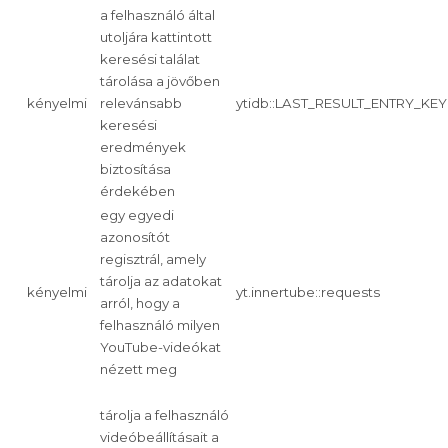
a felhasználó által
utoljára kattintott
keresési találat
tárolása a jövőben
kényelmi
relevánsabb
ytidb::LAST_RESULT_ENTRY_KEY
keresési
eredmények
biztosítása
érdekében
egy egyedi
azonosítót
regisztrál, amely
tárolja az adatokat
kényelmi
yt.innertube::requests
arról, hogy a
felhasználó milyen
YouTube-videókat
nézett meg
tárolja a felhasználó
videóbeállításait a