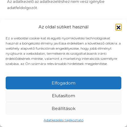
Az adatkezelő az adatkezeléshez nem vesz igénybe
adatfeldolgozót.
Az oldal sütiket használ
A SZEMÉLYES ADATOK CÍMZETTJEI
Ez a weboldal cookie-kat és egyéb nyomkövetési technológiákat
Az adatkezelő az érintett személyes adatait továbbítja az
használ a böngészési élmény javítása érdekében a következő célokra: a
érintett által megjelölt illetékes erőműnek, amely önálló
webhely alapvető funkcióinak engedélyezése, hogy jobb élményt
adatkezelőnek minősül és a személyes adatokat a saját
nyújtsunk a weboldalon, termékeink és szolgáltatásaink iránti
érdeklődésének mérése, valamint a marketing interakciók személyre
adatkezelési tájékoztatójában foglaltak szerint kezeli. Az
szabása, az Ön számára relevánsabb hirdetések megjelenítése.
adatkezelő ezen felül a személyes adatokat harmadik
személlyel csak törvényben meghatározott esetben vagy az
érintett személy hozzájárulásával közölheti.
Elfogadom
AZ ADATKEZELÉSSEL KAPCSOLATOS ÉRINTETTI
JOGOK
Elutasítom
Előzetes tájékoztatáshoz való jog
Beállítások
Az érintett jogosult arra, hogy az adatkezeléssel összefüggő
Adatkezelési tájékoztató
tényekről az adatkezelés megkezdését megelőzően