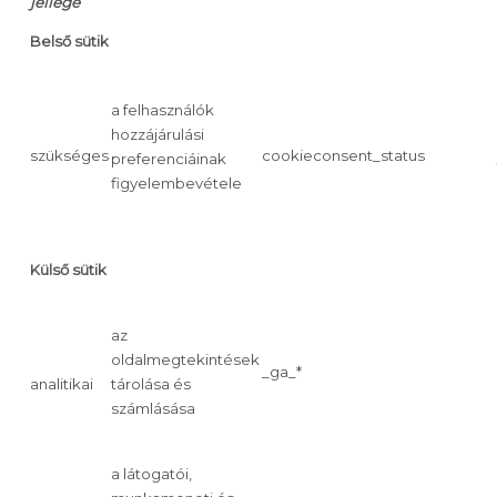
jellege
Belső sütik
a felhasználók
hozzájárulási
szükséges
cookieconsent_status
preferenciáinak
figyelembevétele
Külső sütik
az
oldalmegtekintések
_ga_*
analitikai
tárolása és
számlásása
a látogatói,