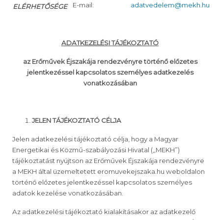
E-mail:
adatvedelem@mekh.hu
ELÉRHETŐSÉGE
ADATKEZELÉSI TÁJÉKOZTATÓ
az Erőművek Éjszakája rendezvényre történő előzetes
jelentkezéssel kapcsolatos személyes adatkezelés
vonatkozásában
JELEN TÁJÉKOZTATÓ CÉLJA
Jelen adatkezelési tájékoztató célja, hogy a Magyar
Energetikai és Közmű-szabályozási Hivatal („MEKH”)
tájékoztatást nyújtson az Erőművek Éjszakája rendezvényre
a MEKH által üzemeltetett eromuvekejszaka.hu weboldalon
történő előzetes jelentkezéssel kapcsolatos személyes
adatok kezelése vonatkozásában.
Az adatkezelési tájékoztató kialakításakor az adatkezelő