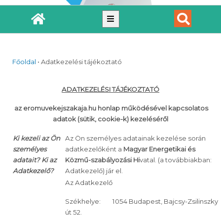
Főoldal
•
Adatkezelési tájékoztató
ADATKEZELÉSI TÁJÉKOZTATÓ
az eromuvekejszakaja.hu honlap működésével kapcsolatos
adatok (sütik, cookie-k) kezeléséről
Ki kezeli az Ön
Az Ön személyes adatainak kezelése során
személyes
adatkezelőként a
Magyar Energetikai és
adatait? Ki az
Közmű-szabályozási Hi
vatal. (a továbbiakban:
Adatkezelő?
Adatkezelő) jár el.
Az Adatkezelő
Székhelye: 1054 Budapest, Bajcsy-Zsilinszky
út 52.