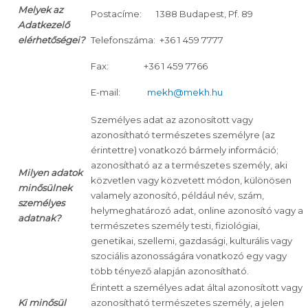
Melyek az
Postacíme: 1388 Budapest, Pf. 89
Adatkezelő
elérhetőségei?
Telefonszáma: +36 1 459 7777
Fax: +36 1 459 7766
E-mail:
mekh@mekh.hu
Személyes adat az azonosított vagy
azonosítható természetes személyre (az
érintettre) vonatkozó bármely információ;
azonosítható az a természetes személy, aki
Milyen adatok
közvetlen vagy közvetett módon, különösen
minősülnek
valamely azonosító, például név, szám,
személyes
helymeghatározó adat, online azonosító vagy a
adatnak?
természetes személy testi, fiziológiai,
genetikai, szellemi, gazdasági, kulturális vagy
szociális azonosságára vonatkozó egy vagy
több tényező alapján azonosítható.
Érintett a személyes adat által azonosított vagy
Ki minősül
azonosítható természetes személy, a jelen