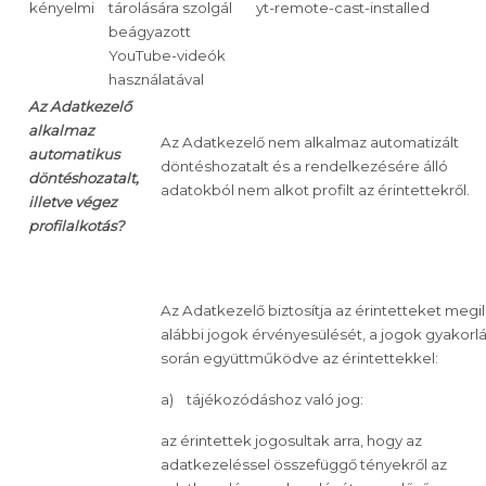
kényelmi
tárolására szolgál
yt-remote-cast-installed
beágyazott
YouTube-videók
használatával
Az Adatkezelő
alkalmaz
Az Adatkezelő nem alkalmaz automatizált
automatikus
döntéshozatalt és a rendelkezésére álló
döntéshozatalt,
adatokból nem alkot profilt az érintettekről.
illetve végez
profilalkotás?
Az Adatkezelő biztosítja az érintetteket megil
alábbi jogok érvényesülését, a jogok gyakorl
során együttműködve az érintettekkel:
a) tájékozódáshoz való jog:
az érintettek jogosultak arra, hogy
az
adatkezeléssel összefüggő tényekről az