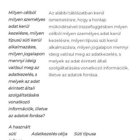
Milyen célból
Az alábbi táblázatban kerül
milyen személyes
ismertetésre, hogy a honlap
adat kerül
működésével összefüggésben milyen
kezelésre, milyen
célból milyen személyes adat kerül
típusú süti kerül
kezelésre, milyen típusú süti kerül
alkalmazásra,
alkalmazásra, milyen jogalapon mennyi
milyen jogalapon
ideig valósul meg az adatkezelés, s
mennyi ideig
melyek az adat érintett általi
valósul meg az
szolgáltatására vonatkozó információk,
adatkezelés, s
illetve az adatok forrása.
melyek az adat
érintett általi
szolgáltatására
vonatkozó
információk, illetve
az adatok forrása?
A használt
süti
Adatkezelés célja
Süti típusa