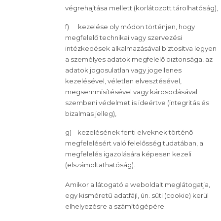
végrehajtása mellett (korlátozott tárolhatóság),
f) kezelése oly módon történjen, hogy
megfelelő technikai vagy szervezési
intézkedések alkalmazásával biztosítva legyen
a személyes adatok megfelelő biztonsága, az
adatok jogosulatlan vagy jogellenes
kezelésével, véletlen elvesztésével,
megsemmisítésével vagy károsodásával
szembeni védelmet is ideértve (integritás és
bizalmas jelleg),
g) kezelésének fenti elveknek történő
megfelelésért való felelősség tudatában, a
megfelelés igazolására képesen kezeli
(elszámoltathatóság).
Amikor a látogató a weboldalt meglátogatja,
egy kisméretű adatfájl, ún. süti (cookie) kerül
elhelyezésre a számítógépére.