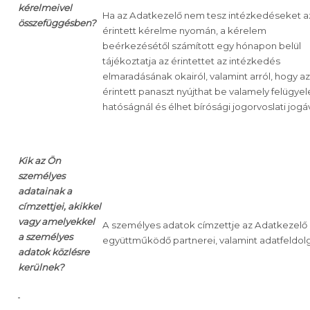
kérelmeivel
Ha az Adatkezelő nem tesz intézkedéseket a
összefüggésben?
érintett kérelme nyomán, a kérelem
beérkezésétől számított egy hónapon belül
tájékoztatja az érintettet az intézkedés
elmaradásának okairól, valamint arról, hogy az
érintett panaszt nyújthat be valamely felügyel
hatóságnál és élhet bírósági jogorvoslati jogáv
Kik az Ön
személyes
adatainak a
címzettjei,
akikkel
vagy amelyekkel
A személyes adatok címzettje az Adatkezelő
a személyes
együttműködő partnerei, valamint adatfeldolg
adatok közlésre
kerülnek
?