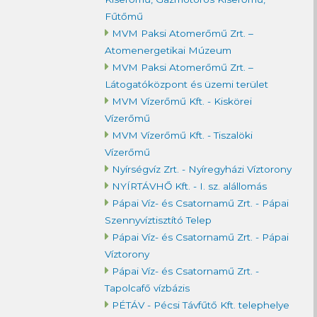
Fűtőmű
MVM Paksi Atomerőmű Zrt. –
Atomenergetikai Múzeum
MVM Paksi Atomerőmű Zrt. –
Látogatóközpont és üzemi terület
MVM Vízerőmű Kft. - Kiskörei
Vízerőmű
MVM Vízerőmű Kft. - Tiszalöki
Vízerőmű
Nyírségvíz Zrt. - Nyíregyházi Víztorony
NYÍRTÁVHŐ Kft. - I. sz. alállomás
Pápai Víz- és Csatornamű Zrt. - Pápai
Szennyvíztisztító Telep
Pápai Víz- és Csatornamű Zrt. - Pápai
Víztorony
Pápai Víz- és Csatornamű Zrt. -
Tapolcafő vízbázis
PÉTÁV - Pécsi Távfűtő Kft. telephelye