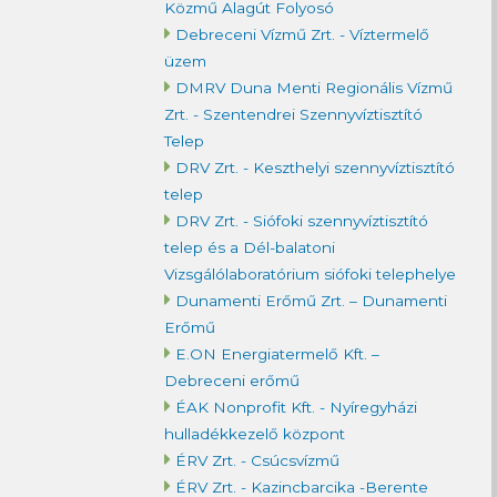
Közmű Alagút Folyosó
Debreceni Vízmű Zrt. - Víztermelő
üzem
DMRV Duna Menti Regionális Vízmű
Zrt. - Szentendrei Szennyvíztisztító
Telep
DRV Zrt. - Keszthelyi szennyvíztisztító
telep
DRV Zrt. - Siófoki szennyvíztisztító
telep és a Dél-balatoni
Vizsgálólaboratórium siófoki telephelye
Dunamenti Erőmű Zrt. – Dunamenti
Erőmű
E.ON Energiatermelő Kft. –
Debreceni erőmű
ÉAK Nonprofit Kft. - Nyíregyházi
hulladékkezelő központ
ÉRV Zrt. - Csúcsvízmű
ÉRV Zrt. - Kazincbarcika -Berente