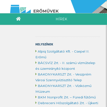
HÍREK
HELYSZÍNEK
Alpiq Szolgáltató Kft. - Csepel II.
Erőmű
BÁCSVÍZ Zrt. - II. számú vízműtelep
és üzemirányító központ
BAKONYKARSZT Zrt. - Veszprém
Városi Szennyvíztisztító Telep
BAKONYKARSZT Zrt. - Víziközmű
Múzeum
BKM Nonprofit Zrt. – Füredi fűtőmű
Debreceni Hőszolgáltató Zrt. - Újkerti