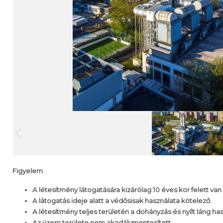
Figyelem
A létesítmény látogatására kizárólag 10 éves kor felett van
A látogatás ideje alatt a védősisak használata kötelező.
A létesítmény teljes területén a dohányzás és nyílt láng has
Az üzem területe nem akadálymentesített.