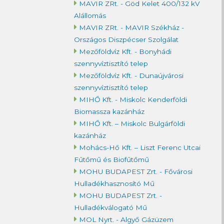
MAVIR ZRt. - Göd Kelet 400/132 kV
Alállomás
MAVIR ZRt. - MAVIR Székház -
Országos Diszpécser Szolgálat
Mezőföldvíz Kft. - Bonyhádi
szennyvíztisztító telep
Mezőföldvíz Kft. - Dunaújvárosi
szennyvíztisztító telep
MIHŐ Kft. - Miskolc Kenderföldi
Biomassza kazánház
MIHŐ Kft. – Miskolc Bulgárföldi
kazánház
Mohács-Hő Kft. – Liszt Ferenc Utcai
Fűtőmű és Biofűtőmű
MOHU BUDAPEST Zrt. - Fővárosi
Hulladékhasznosító Mű
MOHU BUDAPEST Zrt. -
Hulladékválogató Mű
MOL Nyrt. - Algyő Gázüzem