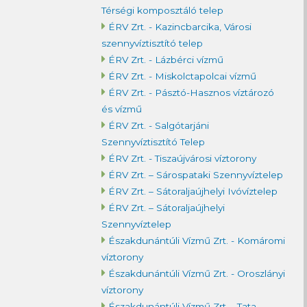
Térségi komposztáló telep
ÉRV Zrt. - Kazincbarcika, Városi
szennyvíztisztító telep
ÉRV Zrt. - Lázbérci vízmű
ÉRV Zrt. - Miskolctapolcai vízmű
ÉRV Zrt. - Pásztó-Hasznos víztározó
és vízmű
ÉRV Zrt. - Salgótarjáni
Szennyvíztisztító Telep
ÉRV Zrt. - Tiszaújvárosi víztorony
ÉRV Zrt. – Sárospataki Szennyvíztelep
ÉRV Zrt. – Sátoraljaújhelyi Ivóvíztelep
ÉRV Zrt. – Sátoraljaújhelyi
Szennyvíztelep
Északdunántúli Vízmű Zrt. - Komáromi
víztorony
Északdunántúli Vízmű Zrt. - Oroszlányi
víztorony
Északdunántúli Vízmű Zrt. - Tata,