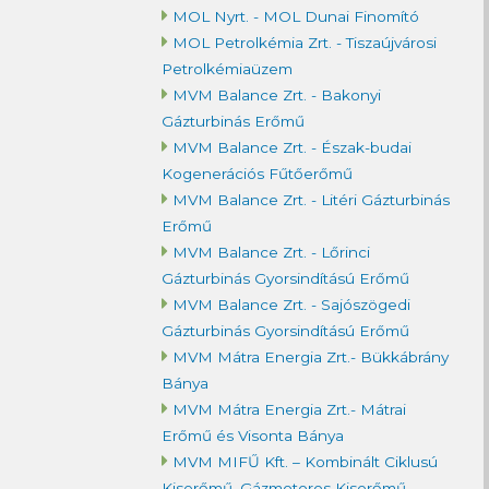
MOL Nyrt. - MOL Dunai Finomító
MOL Petrolkémia Zrt. - Tiszaújvárosi
Petrolkémiaüzem
MVM Balance Zrt. - Bakonyi
Gázturbinás Erőmű
MVM Balance Zrt. - Észak-budai
Kogenerációs Fűtőerőmű
MVM Balance Zrt. - Litéri Gázturbinás
Erőmű
MVM Balance Zrt. - Lőrinci
Gázturbinás Gyorsindítású Erőmű
MVM Balance Zrt. - Sajószögedi
Gázturbinás Gyorsindítású Erőmű
MVM Mátra Energia Zrt.- Bükkábrány
Bánya
MVM Mátra Energia Zrt.- Mátrai
Erőmű és Visonta Bánya
MVM MIFŰ Kft. – Kombinált Ciklusú
Kiserőmű, Gázmotoros Kiserőmű,