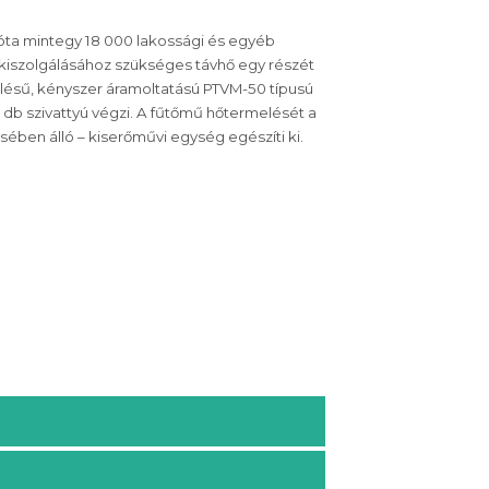
óta mintegy 18 000 lakossági és egyéb
k kiszolgálásához szükséges távhő egy részét
elésű, kényszer áramoltatású PTVM-50 típusú
 db szivattyú végzi. A fűtőmű hőtermelését a
sében álló – kiserőművi egység egészíti ki.