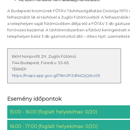
A Budapesti Közművek FŐTÁV Távhőszolgáltatási Divíziója 1970 
felhasználót lát el távhővel a Zuglói Fűtőművéből. A felhasználó
a telephelyen saját fűtőművében állítja elő a FŐTÁV 3 db gáztüz
forróvizes kazánnal. A távhőrendszerben a fűtővíz keringetését 4
telephelyen belül 3 db gázmotorból álló – Alteo Nyrt. üzemelteté
BKM Nonprofit Zrt. Zuglói Fűtőmű
1144 Budapest, Füredi u. 53-63.
TÉRKÉP:
https://maps.app.goo.gl/78mJPZdN4DjQ6ruS9
Esemény időpontok
15:00 - 16:00 (foglalt helyek/max: 0/20)
16:00 - 17:00 (foglalt helyek/max: 0/20)