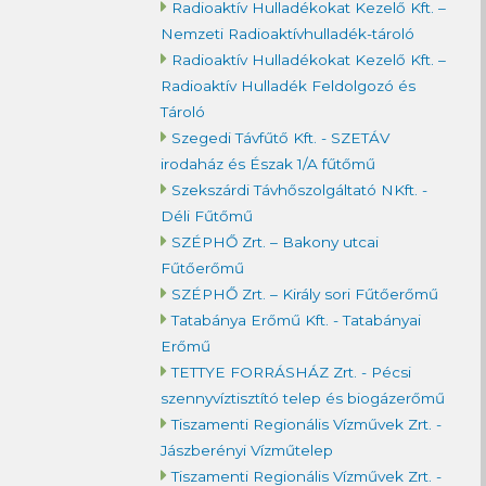
Radioaktív Hulladékokat Kezelő Kft. –
Nemzeti Radioaktívhulladék-tároló
Radioaktív Hulladékokat Kezelő Kft. –
Radioaktív Hulladék Feldolgozó és
Tároló
Szegedi Távfűtő Kft. - SZETÁV
irodaház és Észak 1/A fűtőmű
Szekszárdi Távhőszolgáltató NKft. -
Déli Fűtőmű
SZÉPHŐ Zrt. – Bakony utcai
Fűtőerőmű
SZÉPHŐ Zrt. – Király sori Fűtőerőmű
Tatabánya Erőmű Kft. - Tatabányai
Erőmű
TETTYE FORRÁSHÁZ Zrt. - Pécsi
szennyvíztisztító telep és biogázerőmű
Tiszamenti Regionális Vízművek Zrt. -
Jászberényi Vízműtelep
Tiszamenti Regionális Vízművek Zrt. -