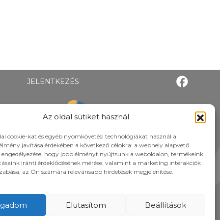
JELENTKEZÉS
Az oldal sütiket használ
al cookie-kat és egyéb nyomkövetési technológiákat használ a
élmény javítása érdekében a következő célokra: a webhely alapvető
 engedélyezése, hogy jobb élményt nyújtsunk a weboldalon, termékeink
atásaink iránti érdeklődésének mérése, valamint a marketing interakciók
zabása, az Ön számára relevánsabb hirdetések megjelenítése.
ogadom
Elutasítom
Beállítások