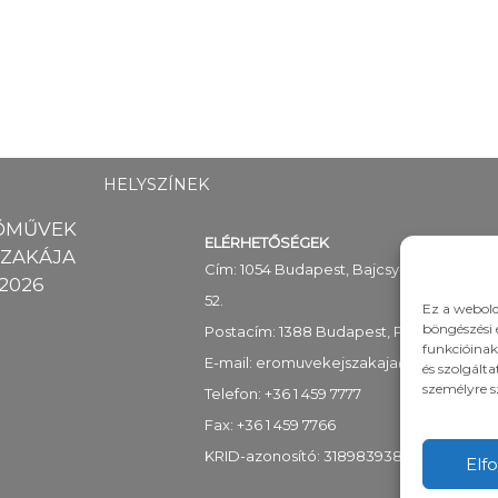
HELYSZÍNEK
ŐMŰVEK
ELÉRHETŐSÉGEK
SZAKÁJA
Cím: 1054 Budapest, Bajcsy-Zsilinszky út
2026
52.
Ez a webold
böngészési 
Postacím: 1388 Budapest, Pf. 89
funkcióinak
E-mail:
eromuvekejszakaja@mekh.hu
és szolgált
személyre s
Telefon: +36 1 459 7777
Fax: +36 1 459 7766
KRID-azonosító: 318983938
Elf