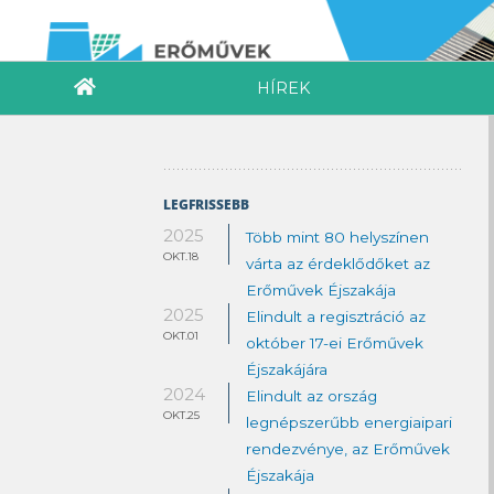
HÍREK
LEGFRISSEBB
2025
Több mint 80 helyszínen
OKT.18
várta az érdeklődőket az
Erőművek Éjszakája
2025
Elindult a regisztráció az
OKT.01
október 17-ei Erőművek
Éjszakájára
2024
Elindult az ország
OKT.25
legnépszerűbb energiaipari
rendezvénye, az Erőművek
Éjszakája