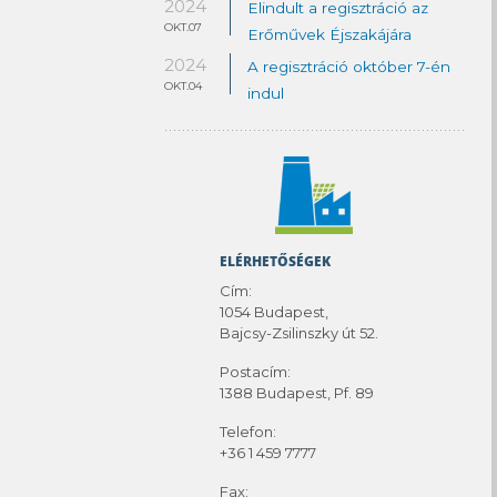
2024
Elindult a regisztráció az
OKT.07
Erőművek Éjszakájára
2024
A regisztráció október 7-én
OKT.04
indul
ELÉRHETŐSÉGEK
Cím:
1054 Budapest,
Bajcsy-Zsilinszky út 52.
Postacím:
1388 Budapest, Pf. 89
Telefon:
+36 1 459 7777
Fax: