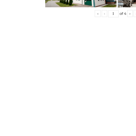
«
‹
of
4
›