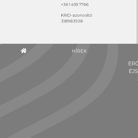
+36 1 459 7766
KRID-azonosító:
318983938
HÍREK
ER
ÉJ