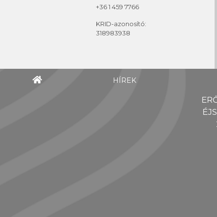
+36 1 459 7766
KRID-azonosító:
318983938
HÍREK
ER
ÉJ