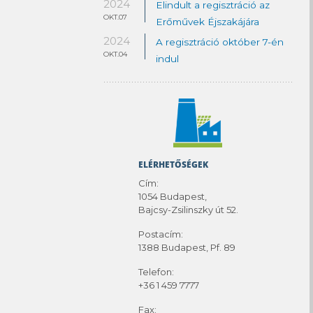
2024
Elindult a regisztráció az
OKT.07
Erőművek Éjszakájára
2024
A regisztráció október 7-én
OKT.04
indul
ELÉRHETŐSÉGEK
Cím:
1054 Budapest,
Bajcsy-Zsilinszky út 52.
Postacím:
1388 Budapest, Pf. 89
Telefon:
+36 1 459 7777
Fax: