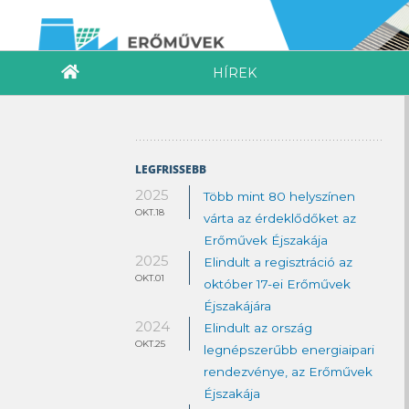
HÍREK
LEGFRISSEBB
2025
Több mint 80 helyszínen
OKT.18
várta az érdeklődőket az
Erőművek Éjszakája
2025
Elindult a regisztráció az
OKT.01
október 17-ei Erőművek
Éjszakájára
2024
Elindult az ország
OKT.25
legnépszerűbb energiaipari
rendezvénye, az Erőművek
Éjszakája