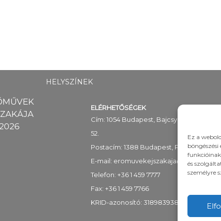
HELYSZÍNEK
ŐMŰVEK
ELÉRHETŐSÉGEK
SZAKÁJA
Cím: 1054 Budapest, Bajcsy-Zsilinszky út
2026
52.
Ez a webold
böngészési 
Postacím: 1388 Budapest, Pf. 89
funkcióinak
E-mail:
eromuvekejszakaja@mekh.hu
és szolgált
személyre s
Telefon: +36 1 459 7777
Fax: +36 1 459 7766
KRID-azonosító: 318983938
Elf