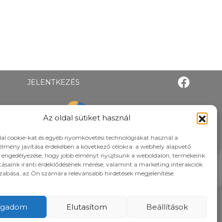
JELENTKEZÉS
Az oldal sütiket használ
al cookie-kat és egyéb nyomkövetési technológiákat használ a
élmény javítása érdekében a következő célokra: a webhely alapvető
 engedélyezése, hogy jobb élményt nyújtsunk a weboldalon, termékeink
atásaink iránti érdeklődésének mérése, valamint a marketing interakciók
zabása, az Ön számára relevánsabb hirdetések megjelenítése.
ogadom
Elutasítom
Beállítások