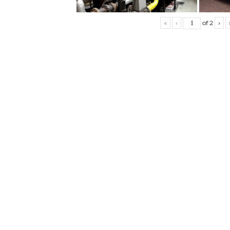
«
‹
of
2
›