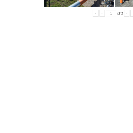
«
‹
of
3
›