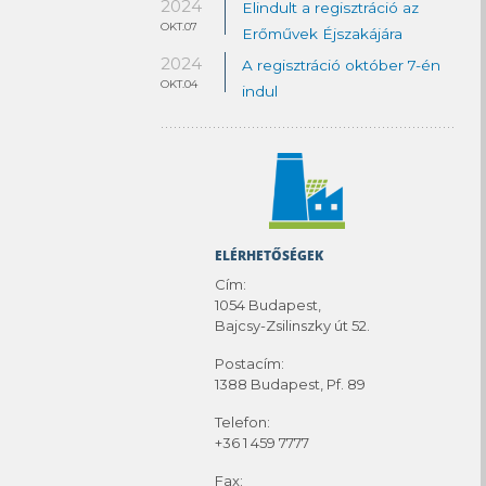
2024
Elindult a regisztráció az
OKT.07
Erőművek Éjszakájára
2024
A regisztráció október 7-én
OKT.04
indul
ELÉRHETŐSÉGEK
Cím:
1054 Budapest,
Bajcsy-Zsilinszky út 52.
Postacím:
1388 Budapest, Pf. 89
Telefon:
+36 1 459 7777
Fax: