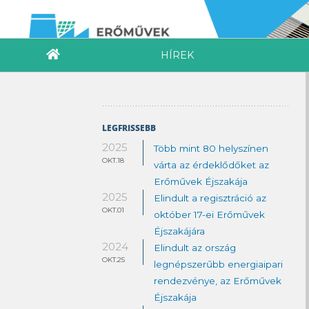
HÍREK
LEGFRISSEBB
2025
Több mint 80 helyszínen
OKT.18
várta az érdeklődőket az
Erőművek Éjszakája
2025
Elindult a regisztráció az
OKT.01
október 17-ei Erőművek
Éjszakájára
2024
Elindult az ország
OKT.25
legnépszerűbb energiaipari
rendezvénye, az Erőművek
Éjszakája