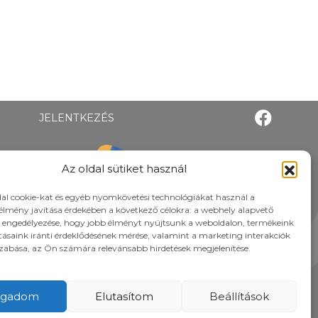
JELENTKEZÉS
Az oldal sütiket használ
al cookie-kat és egyéb nyomkövetési technológiákat használ a
élmény javítása érdekében a következő célokra: a webhely alapvető
 engedélyezése, hogy jobb élményt nyújtsunk a weboldalon, termékeink
atásaink iránti érdeklődésének mérése, valamint a marketing interakciók
zabása, az Ön számára relevánsabb hirdetések megjelenítése.
ogadom
Elutasítom
Beállítások