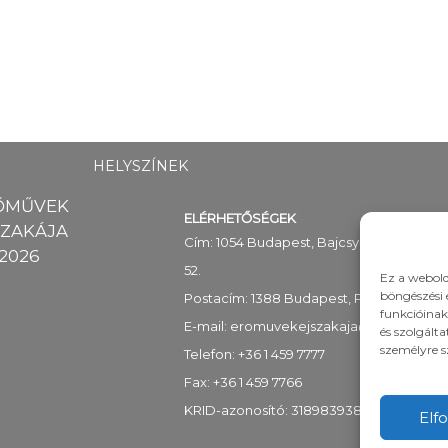
HELYSZÍNEK
ŐMŰVEK
ELÉRHETŐSÉGEK
SZAKÁJA
Cím: 1054 Budapest, Bajcsy-Zsilinszky út
2026
52.
Ez a webold
böngészési 
Postacím: 1388 Budapest, Pf. 89
funkcióinak
E-mail:
eromuvekejszakaja@mekh.hu
és szolgált
személyre s
Telefon: +36 1 459 7777
Fax: +36 1 459 7766
KRID-azonosító: 318983938
Elf