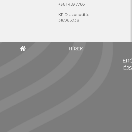
+36 1 459 7766
KRID-azonosító:
318983938
HÍREK
ER
ÉJ