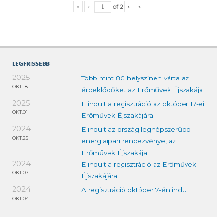
«
‹
of
2
›
»
LEGFRISSEBB
2025
Több mint 80 helyszínen várta az
OKT.18
érdeklődőket az Erőművek Éjszakája
2025
Elindult a regisztráció az október 17-ei
OKT.01
Erőművek Éjszakájára
2024
Elindult az ország legnépszerűbb
OKT.25
energiaipari rendezvénye, az
Erőművek Éjszakája
2024
Elindult a regisztráció az Erőművek
OKT.07
Éjszakájára
2024
A regisztráció október 7-én indul
OKT.04