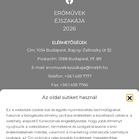
ERŐMŰVEK
ÉJSZAKÁJA
2026
ELÉRHETŐSÉGEK
Cím: 1054 Budapest, Bajcsy-Zsilinszky út 52.
Postacím: 1388 Budapest, Pf. 89
E-mail:
eromuvekejszakaja@mekh.hu
Telefon: +36 1 459 7777
Fax: +36 1 459 7766
KRID-azonosító: 318983938
Az oldal sütiket használ
Ez a weboldal cookie-kat és egyéb nyomkövetési technológiákat
használ a böngészési élmény javítása érdekében a következő célokra: a
webhely alapvető funkcióinak engedélyezése, hogy jobb élményt
nyújtsunk a weboldalon, termékeink és szolgáltatásaink iránti
érdeklődésének mérése, valamint a marketing interakciók személyre
szabása, az Ön számára relevánsabb hirdetések megjelenítése.