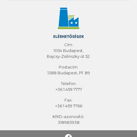
ELÉRHETŐSÉGEK
Cím:
1054 Budapest,
Bajcsy-Zsilinszky út 52.
Postacím:
1388 Budapest, Pf. 89
Telefon:
+36 1 459 7777
Fax:
+36 1 459 7766
KRID-azonosító:
318983938