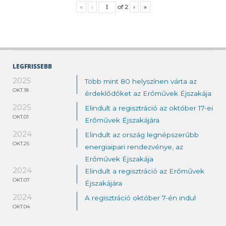
«
‹
of
2
›
»
LEGFRISSEBB
2025
Több mint 80 helyszínen várta az
OKT.18
érdeklődőket az Erőművek Éjszakája
2025
Elindult a regisztráció az október 17-ei
OKT.01
Erőművek Éjszakájára
2024
Elindult az ország legnépszerűbb
OKT.25
energiaipari rendezvénye, az
Erőművek Éjszakája
2024
Elindult a regisztráció az Erőművek
OKT.07
Éjszakájára
2024
A regisztráció október 7-én indul
OKT.04