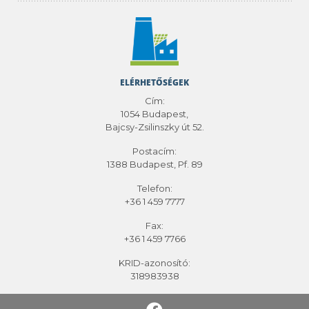
ELÉRHETŐSÉGEK
Cím:
1054 Budapest,
Bajcsy-Zsilinszky út 52.
Postacím:
1388 Budapest, Pf. 89
Telefon:
+36 1 459 7777
Fax:
+36 1 459 7766
KRID-azonosító:
318983938