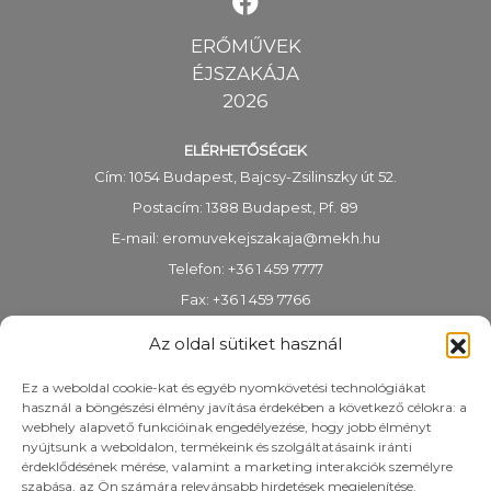
ERŐMŰVEK
ÉJSZAKÁJA
2026
ELÉRHETŐSÉGEK
Cím: 1054 Budapest, Bajcsy-Zsilinszky út 52.
Postacím: 1388 Budapest, Pf. 89
E-mail:
eromuvekejszakaja@mekh.hu
Telefon: +36 1 459 7777
Fax: +36 1 459 7766
KRID-azonosító: 318983938
Az oldal sütiket használ
Ez a weboldal cookie-kat és egyéb nyomkövetési technológiákat
használ a böngészési élmény javítása érdekében a következő célokra: a
webhely alapvető funkcióinak engedélyezése, hogy jobb élményt
nyújtsunk a weboldalon, termékeink és szolgáltatásaink iránti
érdeklődésének mérése, valamint a marketing interakciók személyre
szabása, az Ön számára relevánsabb hirdetések megjelenítése.