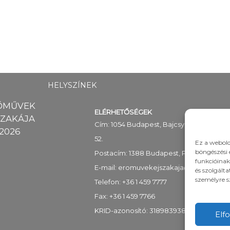
HELYSZÍNEK
ŐMŰVEK
ELÉRHETŐSÉGEK
SZAKÁJA
Cím: 1054 Budapest, Bajcsy-Zsilinszky út
2026
52.
Ez a webold
böngészési 
Postacím: 1388 Budapest, Pf. 89
funkcióinak
E-mail:
eromuvekejszakaja@mekh.hu
és szolgált
személyre s
Telefon: +36 1 459 7777
Fax: +36 1 459 7766
KRID-azonosító: 318983938
Elf