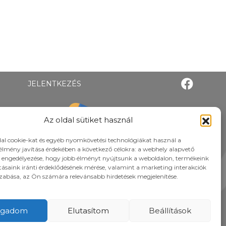
JELENTKEZÉS
Az oldal sütiket használ
al cookie-kat és egyéb nyomkövetési technológiákat használ a
élmény javítása érdekében a következő célokra: a webhely alapvető
 engedélyezése, hogy jobb élményt nyújtsunk a weboldalon, termékeink
atásaink iránti érdeklődésének mérése, valamint a marketing interakciók
zabása, az Ön számára relevánsabb hirdetések megjelenítése.
ogadom
Elutasítom
Beállítások