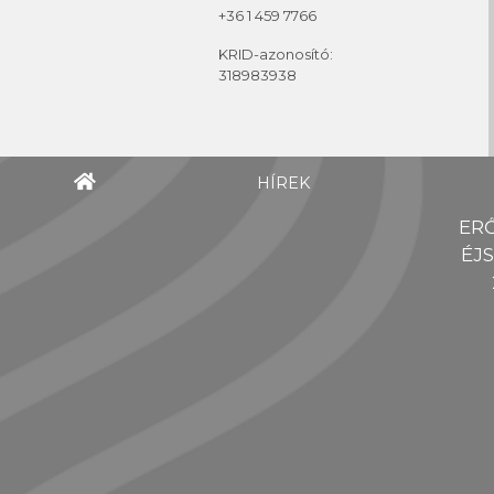
+36 1 459 7766
KRID-azonosító:
318983938
HÍREK
ER
ÉJ