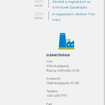
2024
Elindult a regisztráció az
OKT.07
Erőművek Éjszakájára
2024
A regisztráció október 7-én
OKT.04
indul
ELÉRHETŐSÉGEK
Cím:
1054 Budapest,
Bajcsy-Zsilinszky út 52.
Postacím:
1388 Budapest, Pf. 89
Telefon:
+36 1 459 7777
Fax: