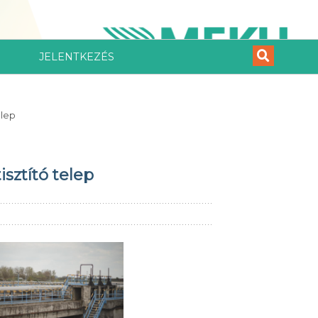
JELENTKEZÉS
elep
isztító telep