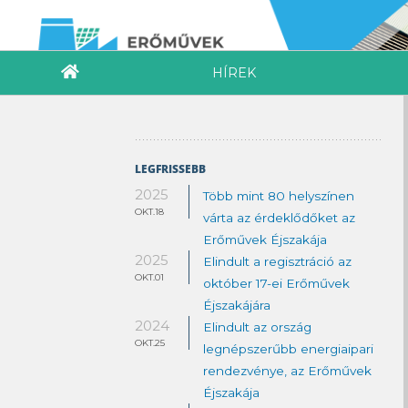
HÍREK
LEGFRISSEBB
2025
Több mint 80 helyszínen
OKT.18
várta az érdeklődőket az
Erőművek Éjszakája
2025
Elindult a regisztráció az
OKT.01
október 17-ei Erőművek
Éjszakájára
2024
Elindult az ország
OKT.25
legnépszerűbb energiaipari
rendezvénye, az Erőművek
Éjszakája