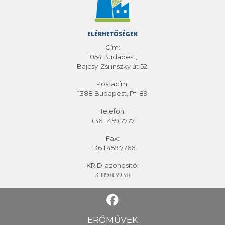
ELÉRHETŐSÉGEK
Cím:
1054 Budapest,
Bajcsy-Zsilinszky út 52.
Postacím:
1388 Budapest, Pf. 89
Telefon:
+36 1 459 7777
Fax:
+36 1 459 7766
KRID-azonosító:
318983938
ERŐMŰVEK