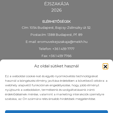
ÉJSZAKÁJA
2026
ELÉRHETŐSÉGEK
Cím: 1054 Budapest, Bajcsy-Zsilinszky út 52.
Postacím: 1388 Budapest, Pf. 89
E-mail:
eromuvekejszakaja@mekh.hu
Telefon: +36 1 459 7777
Fax: +36 1 459 7766
KRID-azonosító: 318983938
Az oldal sütiket használ
Ez a weboldal cookie-kat és egyéb nyomkövetési technológiákat
használ a böngészési élmény javítása érdekében a következő célokra: a
webhely alapvető funkcióinak engedélyezése, hogy jobb élményt
nyújtsunk a weboldalon, termékeink és szolgáltatásaink iránti
érdeklődésének mérése, valamint a marketing interakciók személyre
szabása, az Ön számára relevánsabb hirdetések megjelenítése.