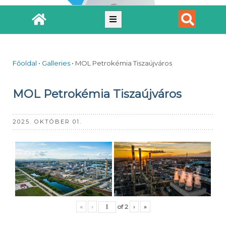
Főoldal
•
Galleries
•
MOL Petrokémia Tiszaújváros
MOL Petrokémia Tiszaújváros
2025. OKTÓBER 01.
«
‹
of
2
›
»