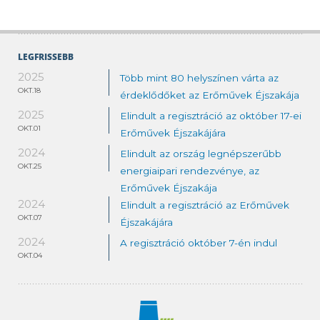
LEGFRISSEBB
2025
Több mint 80 helyszínen várta az
OKT.18
érdeklődőket az Erőművek Éjszakája
2025
Elindult a regisztráció az október 17-ei
OKT.01
Erőművek Éjszakájára
2024
Elindult az ország legnépszerűbb
OKT.25
energiaipari rendezvénye, az
Erőművek Éjszakája
2024
Elindult a regisztráció az Erőművek
OKT.07
Éjszakájára
2024
A regisztráció október 7-én indul
OKT.04