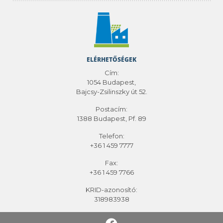
ELÉRHETŐSÉGEK
Cím:
1054 Budapest,
Bajcsy-Zsilinszky út 52.
Postacím:
1388 Budapest, Pf. 89
Telefon:
+36 1 459 7777
Fax:
+36 1 459 7766
KRID-azonosító:
318983938