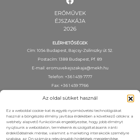
ERŐMŰVEK
ÉJSZAKÁJA
2026
ELÉRHETŐSÉGEK
Cím: 1054 Budapest, Bajcsy-Zsilinszky út 52.
Postacím: 1388 Budapest, Pf. 89
E-mail:
eromuvekejszakaja@mekh.hu
Telefon: +36 1 459 7777
Fax: +36 1 459 7766
KRID-azonosító: 318983938
Az oldal sütiket használ
Ez a weboldal cookie-kat és egyéb nyomkövetési technológiákat
használ a böngészési élmény javítása érdekében a következő célokra: a
webhely alapvető funkcióinak engedélyezése, hogy jobb élményt
nyújtsunk a weboldalon, termékeink és szolgáltatásaink iránti
érdeklődésének mérése, valamint a marketing interakciók személyre
szabása, az Ön számára relevánsabb hirdetések megjelenítése.