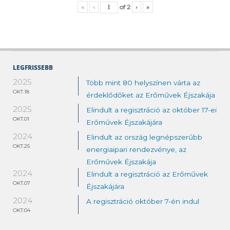
«
‹
of
2
›
»
LEGFRISSEBB
2025
Több mint 80 helyszínen várta az
OKT.18
érdeklődőket az Erőművek Éjszakája
2025
Elindult a regisztráció az október 17-ei
OKT.01
Erőművek Éjszakájára
2024
Elindult az ország legnépszerűbb
OKT.25
energiaipari rendezvénye, az
Erőművek Éjszakája
2024
Elindult a regisztráció az Erőművek
OKT.07
Éjszakájára
2024
A regisztráció október 7-én indul
OKT.04