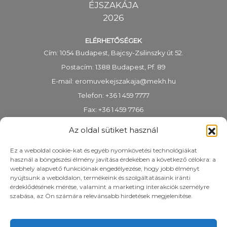
ÉJSZAKÁJA
2026
ELÉRHETŐSÉGEK
Cím: 1054 Budapest, Bajcsy-Zsilinszky út 52.
Postacím: 1388 Budapest, Pf. 89
E-mail:
eromuvekejszakaja@mekh.hu
Telefon: +36 1 459 7777
Fax: +36 1 459 7766
KRID-azonosító: 318983938
Az oldal sütiket használ
Ez a weboldal cookie-kat és egyéb nyomkövetési technológiákat
használ a böngészési élmény javítása érdekében a következő célokra: a
webhely alapvető funkcióinak engedélyezése, hogy jobb élményt
nyújtsunk a weboldalon, termékeink és szolgáltatásaink iránti
érdeklődésének mérése, valamint a marketing interakciók személyre
szabása, az Ön számára relevánsabb hirdetések megjelenítése.