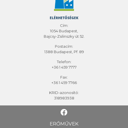
ELÉRHETŐSÉGEK
Cím:
1054 Budapest,
Bajcsy-Zsilinszky út 52.
Postacím:
1388 Budapest, Pf. 89
Telefon:
+36 1 459 7777
Fax:
+36 1 459 7766
KRID-azonosító:
318983938
ERŐMŰVEK