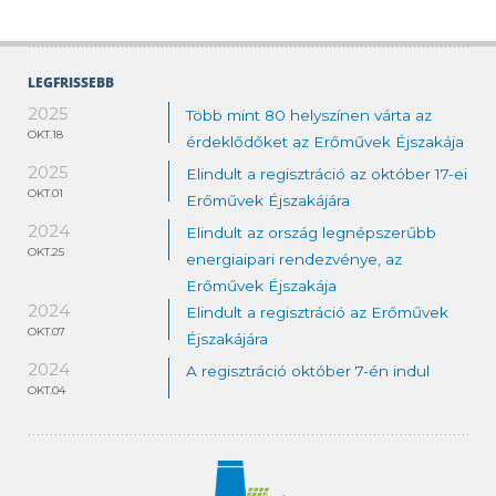
LEGFRISSEBB
2025
Több mint 80 helyszínen várta az
OKT.18
érdeklődőket az Erőművek Éjszakája
2025
Elindult a regisztráció az október 17-ei
OKT.01
Erőművek Éjszakájára
2024
Elindult az ország legnépszerűbb
OKT.25
energiaipari rendezvénye, az
Erőművek Éjszakája
2024
Elindult a regisztráció az Erőművek
OKT.07
Éjszakájára
2024
A regisztráció október 7-én indul
OKT.04