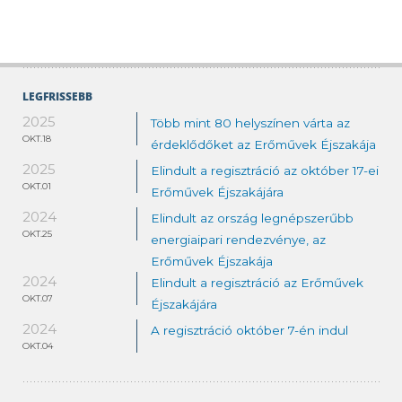
LEGFRISSEBB
2025
Több mint 80 helyszínen várta az
OKT.18
érdeklődőket az Erőművek Éjszakája
2025
Elindult a regisztráció az október 17-ei
OKT.01
Erőművek Éjszakájára
2024
Elindult az ország legnépszerűbb
OKT.25
energiaipari rendezvénye, az
Erőművek Éjszakája
2024
Elindult a regisztráció az Erőművek
OKT.07
Éjszakájára
2024
A regisztráció október 7-én indul
OKT.04