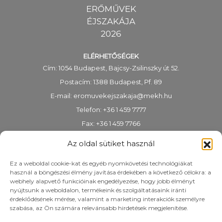
ERŐMŰVEK
ÉJSZAKÁJA
2026
ELÉRHETŐSÉGEK
Cím: 1054 Budapest, Bajcsy-Zsilinszky út 52.
Postacím: 1388 Budapest, Pf. 89
E-mail:
eromuvekejszakaja@mekh.hu
Telefon: +36 1 459 7777
Fax: +36 1 459 7766
KRID-azonosító: 318983938
Az oldal sütiket használ
Ez a weboldal cookie-kat és egyéb nyomkövetési technológiákat
használ a böngészési élmény javítása érdekében a következő célokra: a
webhely alapvető funkcióinak engedélyezése, hogy jobb élményt
nyújtsunk a weboldalon, termékeink és szolgáltatásaink iránti
érdeklődésének mérése, valamint a marketing interakciók személyre
szabása, az Ön számára relevánsabb hirdetések megjelenítése.