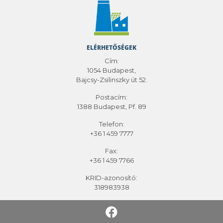
ELÉRHETŐSÉGEK
Cím:
1054 Budapest,
Bajcsy-Zsilinszky út 52.
Postacím:
1388 Budapest, Pf. 89
Telefon:
+36 1 459 7777
Fax:
+36 1 459 7766
KRID-azonosító:
318983938