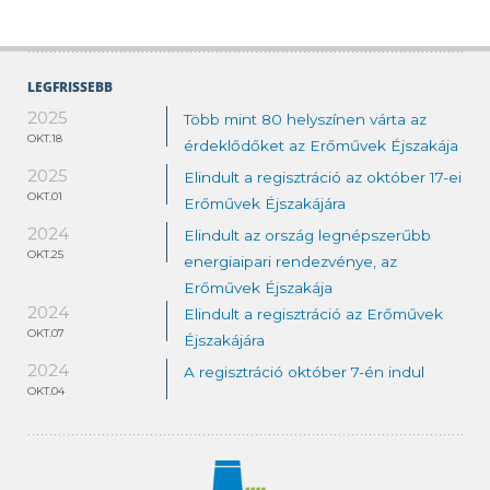
LEGFRISSEBB
2025
Több mint 80 helyszínen várta az
OKT.18
érdeklődőket az Erőművek Éjszakája
2025
Elindult a regisztráció az október 17-ei
OKT.01
Erőművek Éjszakájára
2024
Elindult az ország legnépszerűbb
OKT.25
energiaipari rendezvénye, az
Erőművek Éjszakája
2024
Elindult a regisztráció az Erőművek
OKT.07
Éjszakájára
2024
A regisztráció október 7-én indul
OKT.04