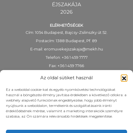
ÉJSZAKÁJA
2026
ELÉRHETŐSÉGEK
Cím: 1054 Budapest, Bajcsy-Zsilinszky út 52.
Postacím: 1388 Budapest, Pf. 89
E-mail:
eromuvekejszakaja@mekh.hu
Telefon: +36 1 459 7777
Fax: +36 1 459 7766
KRID-azonosító: 318983938
Az oldal sütiket használ
Ez a weboldal cookie-kat és egyéb nyomkövetési technológiákat
használ a böngészési élmény javítása érdekében a következő célokra: a
webhely alapvető funkcióinak engedélyezése, hogy jobb élményt
nyújtsunk a weboldalon, termékeink és szolgáltatásaink iránti
érdeklődésének mérése, valamint a marketing interakciók személyre
szabása, az Ön számára relevánsabb hirdetések megjelenítése.