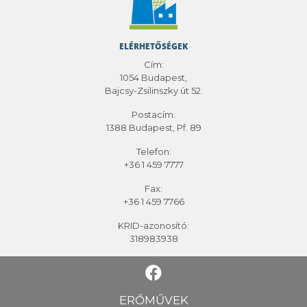
ELÉRHETŐSÉGEK
Cím:
1054 Budapest,
Bajcsy-Zsilinszky út 52.
Postacím:
1388 Budapest, Pf. 89
Telefon:
+36 1 459 7777
Fax:
+36 1 459 7766
KRID-azonosító:
318983938
ERŐMŰVEK