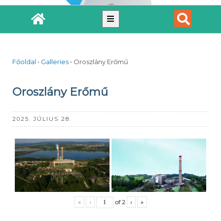
Főoldal
•
Galleries
•
Oroszlány Erőmű
Oroszlány Erőmű
2025. JÚLIUS 28.
«
‹
of
2
›
»