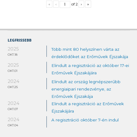
«
‹
of
2
›
»
LEGFRISSEBB
2025
Több mint 80 helyszínen várta az
OKT.18
érdeklődőket az Erőművek Éjszakája
2025
Elindult a regisztráció az október 17-ei
OKT.01
Erőművek Éjszakájára
2024
Elindult az ország legnépszerűbb
OKT.25
energiaipari rendezvénye, az
Erőművek Éjszakája
2024
Elindult a regisztráció az Erőművek
OKT.07
Éjszakájára
2024
A regisztráció október 7-én indul
OKT.04