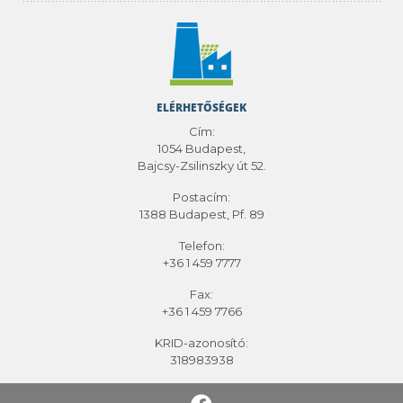
ELÉRHETŐSÉGEK
Cím:
1054 Budapest,
Bajcsy-Zsilinszky út 52.
Postacím:
1388 Budapest, Pf. 89
Telefon:
+36 1 459 7777
Fax:
+36 1 459 7766
KRID-azonosító:
318983938