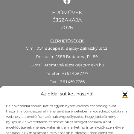
ERŐMŰVEK
ÉJSZAKÁJA
2026
ELÉRHETŐSÉGEK
Cím: 1054 Budapest, Bajcsy-Zsilinszky út 52.
Postacím: 1388 Budapest, Pf. 89
E-mail:
eromuvekejszakaja@mekh.hu
Telefon: +36 1 459 7777
Fax: +36 1 459 7766
KRID-azonosító: 318983938
Az oldal sütiket használ
Ez a weboldal cookie-kat és egyéb nyomkövetési technológiákat
használ a böngészési élmény javítása érdekében a következő célokra: a
webhely alapvető funkcióinak engedélyezése, hogy jobb élményt
nyújtsunk a weboldalon, termékeink és szolgáltatásaink iránti
érdeklődésének mérése, valamint a marketing interakciók személyre
szabása, az Ön számára relevánsabb hirdetések megjelenítése.