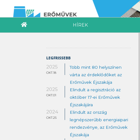
HÍREK
LEGFRISSEBB
2025
Több mint 80 helyszínen
OKT.18
várta az érdeklődőket az
Erőművek Éjszakája
2025
Elindult a regisztráció az
OKT.01
október 17-ei Erőművek
Éjszakájára
2024
Elindult az ország
OKT.25
legnépszerűbb energiaipari
rendezvénye, az Erőművek
Éjszakája