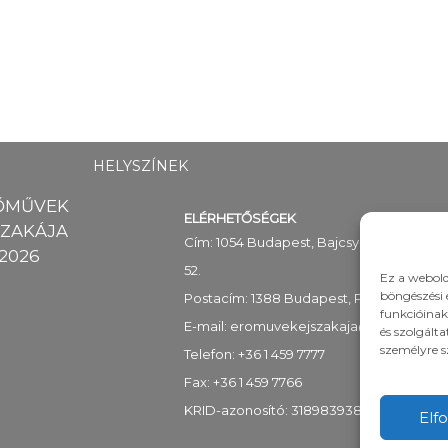
HELYSZÍNEK
ŐMŰVEK
ELÉRHETŐSÉGEK
SZAKÁJA
Cím: 1054 Budapest, Bajcsy-Zsilinszky út
2026
52.
Ez a webold
böngészési 
Postacím: 1388 Budapest, Pf. 89
funkcióinak
E-mail:
eromuvekejszakaja@mekh.hu
és szolgált
személyre s
Telefon: +36 1 459 7777
Fax: +36 1 459 7766
KRID-azonosító: 318983938
Elf