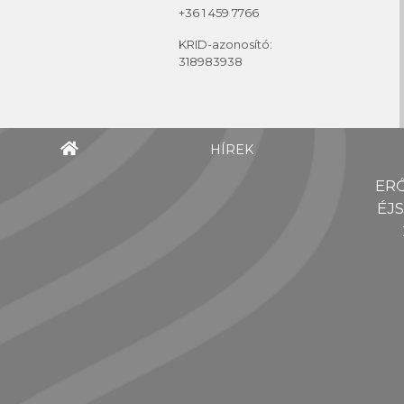
+36 1 459 7766
KRID-azonosító:
318983938
HÍREK
ER
ÉJ