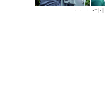
«
‹
of
13
›