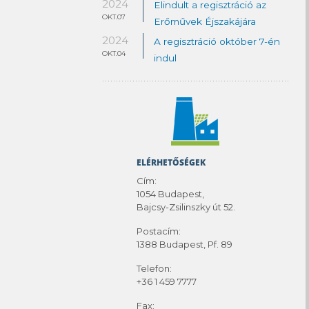
2024
Elindult a regisztráció az
OKT.07
Erőművek Éjszakájára
2024
A regisztráció október 7-én
OKT.04
indul
ELÉRHETŐSÉGEK
Cím:
1054 Budapest,
Bajcsy-Zsilinszky út 52.
Postacím:
1388 Budapest, Pf. 89
Telefon:
+36 1 459 7777
Fax: