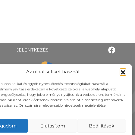
JELENTKEZÉS
Az oldal sütiket használ
al cookie-kat és egyéb nyomkövetési technológiákat használ a
élmény javítása érdekében a következő célokra: a webhely alapvető
 engedélyezése, hogy jobb élményt nyújtsunk a weboldalon, termékeink
atásaink iránti érdeklődésének mérése, valamint a marketing interakciók
zabása, az Ön számára relevánsabb hirdetések megjelenítése.
ogadom
Elutasítom
Beállítások