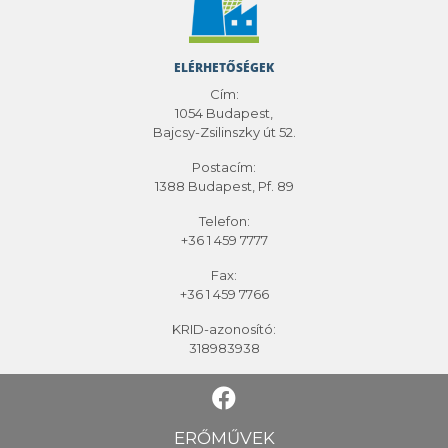
ELÉRHETŐSÉGEK
Cím:
1054 Budapest,
Bajcsy-Zsilinszky út 52.
Postacím:
1388 Budapest, Pf. 89
Telefon:
+36 1 459 7777
Fax:
+36 1 459 7766
KRID-azonosító:
318983938
ERŐMŰVEK