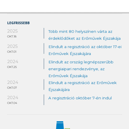
LEGFRISSEBB
2025
Több mint 80 helyszínen várta az
OKT.18
érdeklődőket az Erőművek Éjszakája
2025
Elindult a regisztráció az október 17-ei
OKT.01
Erőművek Éjszakájára
2024
Elindult az ország legnépszerűbb
OKT.25
energiaipari rendezvénye, az
Erőművek Éjszakája
2024
Elindult a regisztráció az Erőművek
OKT.07
Éjszakájára
2024
A regisztráció október 7-én indul
OKT.04