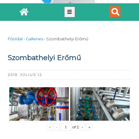
Főoldal
•
Galleries
•
Szombathelyi Erőmű
Szombathelyi Erőmű
2019. JÚLIUS 12.
«
‹
of
2
›
»