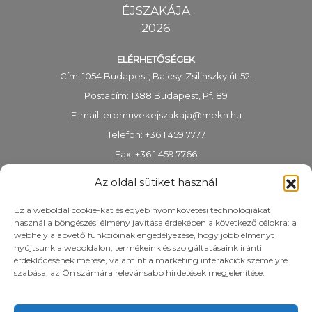
ÉJSZAKÁJA
2026
ELÉRHETŐSÉGEK
Cím: 1054 Budapest, Bajcsy-Zsilinszky út 52.
Postacím: 1388 Budapest, Pf. 89
E-mail:
eromuvekejszakaja@mekh.hu
Telefon: +36 1 459 7777
Fax: +36 1 459 7766
KRID-azonosító: 318983938
Az oldal sütiket használ
Ez a weboldal cookie-kat és egyéb nyomkövetési technológiákat
használ a böngészési élmény javítása érdekében a következő célokra: a
webhely alapvető funkcióinak engedélyezése, hogy jobb élményt
nyújtsunk a weboldalon, termékeink és szolgáltatásaink iránti
érdeklődésének mérése, valamint a marketing interakciók személyre
szabása, az Ön számára relevánsabb hirdetések megjelenítése.