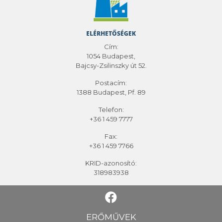
ELÉRHETŐSÉGEK
Cím:
1054 Budapest,
Bajcsy-Zsilinszky út 52.
Postacím:
1388 Budapest, Pf. 89
Telefon:
+36 1 459 7777
Fax:
+36 1 459 7766
KRID-azonosító:
318983938
ERŐMŰVEK