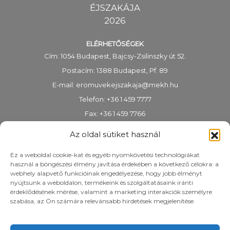
ÉJSZAKÁJA
2026
ELÉRHETŐSÉGEK
Cím: 1054 Budapest, Bajcsy-Zsilinszky út 52.
Postacím: 1388 Budapest, Pf. 89
E-mail:
eromuvekejszakaja@mekh.hu
Telefon: +36 1 459 7777
Fax: +36 1 459 7766
KRID-azonosító: 318983938
Az oldal sütiket használ
Ez a weboldal cookie-kat és egyéb nyomkövetési technológiákat
használ a böngészési élmény javítása érdekében a következő célokra: a
webhely alapvető funkcióinak engedélyezése, hogy jobb élményt
nyújtsunk a weboldalon, termékeink és szolgáltatásaink iránti
érdeklődésének mérése, valamint a marketing interakciók személyre
szabása, az Ön számára relevánsabb hirdetések megjelenítése.