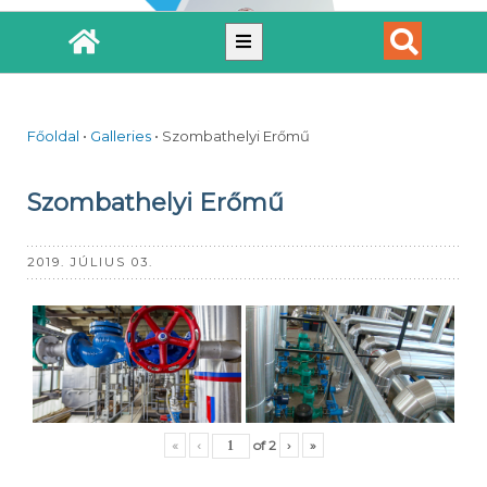
Főoldal
•
Galleries
•
Szombathelyi Erőmű
Szombathelyi Erőmű
2019. JÚLIUS 03.
«
‹
of
2
›
»