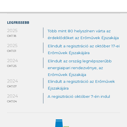
LEGFRISSEBB
2025
Több mint 80 helyszínen várta az
OKT.18
érdeklődőket az Erőművek Éjszakája
2025
Elindult a regisztráció az október 17-ei
OKT.01
Erőművek Éjszakájára
2024
Elindult az ország legnépszerűbb
OKT.25
energiaipari rendezvénye, az
Erőművek Éjszakája
2024
Elindult a regisztráció az Erőművek
OKT.07
Éjszakájára
2024
A regisztráció október 7-én indul
OKT.04