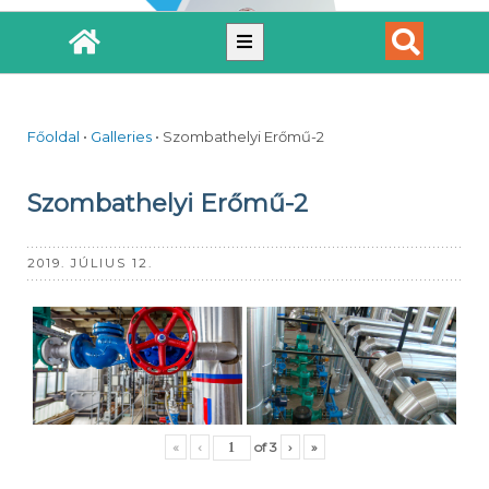
Főoldal
•
Galleries
•
Szombathelyi Erőmű-2
Szombathelyi Erőmű-2
2019. JÚLIUS 12.
«
‹
of
3
›
»