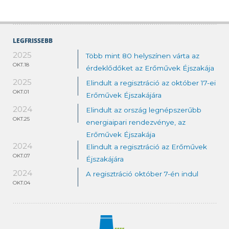
LEGFRISSEBB
2025
Több mint 80 helyszínen várta az
OKT.18
érdeklődőket az Erőművek Éjszakája
2025
Elindult a regisztráció az október 17-ei
OKT.01
Erőművek Éjszakájára
2024
Elindult az ország legnépszerűbb
OKT.25
energiaipari rendezvénye, az
Erőművek Éjszakája
2024
Elindult a regisztráció az Erőművek
OKT.07
Éjszakájára
2024
A regisztráció október 7-én indul
OKT.04