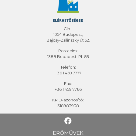
ELÉRHETŐSÉGEK
Cím:
1054 Budapest,
Bajcsy-Zsilinszky út 52.
Postacím:
1388 Budapest, Pf. 89
Telefon:
+36 1 459 7777
Fax:
+36 1 459 7766
KRID-azonosító:
318983938
ERŐMŰVEK