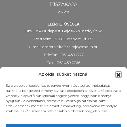
ÉJSZAKÁJA
2026
ELÉRHETŐSÉGEK
Cím: 1054 Budapest, Bajcsy-Zsilinszky út 52.
Postacím: 1388 Budapest, Pf. 89
E-mail:
eromuvekejszakaja@mekh.hu
Telefon: +36 1 459 7777
Fax: +36 1 459 7766
KRID-azonosító: 318983938
Az oldal sütiket használ
Ez a weboldal cookie-kat és egyéb nyomkövetési technológiákat
használ a böngészési élmény javítása érdekében a következő célokra: a
webhely alapvető funkcióinak engedélyezése, hogy jobb élményt
nyújtsunk a weboldalon, termékeink és szolgáltatásaink iránti
érdeklődésének mérése, valamint a marketing interakciók személyre
szabása, az Ön számára relevánsabb hirdetések megjelenítése.