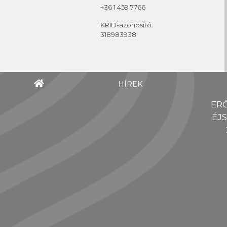
+36 1 459 7766
KRID-azonosító:
318983938
HÍREK
ER
ÉJ