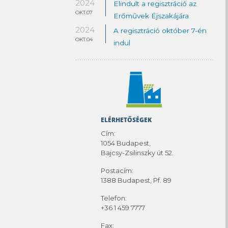
2024
Elindult a regisztráció az
OKT.07
Erőművek Éjszakájára
2024
A regisztráció október 7-én
OKT.04
indul
ELÉRHETŐSÉGEK
Cím:
1054 Budapest,
Bajcsy-Zsilinszky út 52.
Postacím:
1388 Budapest, Pf. 89
Telefon:
+36 1 459 7777
Fax: