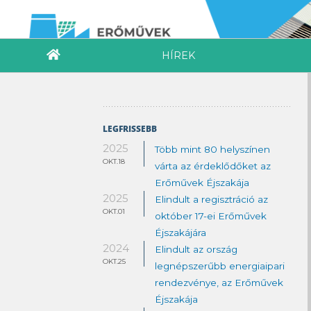
HÍREK
LEGFRISSEBB
2025
Több mint 80 helyszínen
OKT.18
várta az érdeklődőket az
Erőművek Éjszakája
2025
Elindult a regisztráció az
OKT.01
október 17-ei Erőművek
Éjszakájára
2024
Elindult az ország
OKT.25
legnépszerűbb energiaipari
rendezvénye, az Erőművek
Éjszakája