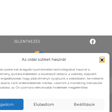
JELENTKEZÉS
Az oldal sütiket használ
al cookie-kat és egyéb nyomkövetési technológiákat használ a
élmény javítása érdekében a következő célokra: a webhely alapvető
 engedélyezése, hogy jobb élményt nyújtsunk a weboldalon, termékeink
atásaink iránti érdeklődésének mérése, valamint a marketing interakciók
zabása, az Ön számára relevánsabb hirdetések megjelenítése.
ogadom
Elutasítom
Beállítások