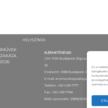
HELYSZÍNEK
ŐMŰVEK
ELÉRHETŐSÉGEK
SZAKÁJA
Cím: 1054 Budapest, Bajcsy-Zsilinszky út
2026
52.
Ez a webold
böngészési 
Postacím: 1388 Budapest, Pf. 89
funkcióinak
E-mail:
eromuvekejszakaja@mekh.hu
és szolgált
személyre s
Telefon: +36 1 459 7777
Fax: +36 1 459 7766
KRID-azonosító: 318983938
Elf