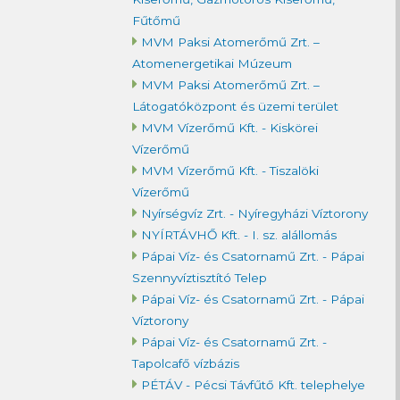
Fűtőmű
MVM Paksi Atomerőmű Zrt. –
Atomenergetikai Múzeum
MVM Paksi Atomerőmű Zrt. –
Látogatóközpont és üzemi terület
MVM Vízerőmű Kft. - Kiskörei
Vízerőmű
MVM Vízerőmű Kft. - Tiszalöki
Vízerőmű
Nyírségvíz Zrt. - Nyíregyházi Víztorony
NYÍRTÁVHŐ Kft. - I. sz. alállomás
Pápai Víz- és Csatornamű Zrt. - Pápai
Szennyvíztisztító Telep
Pápai Víz- és Csatornamű Zrt. - Pápai
Víztorony
Pápai Víz- és Csatornamű Zrt. -
Tapolcafő vízbázis
PÉTÁV - Pécsi Távfűtő Kft. telephelye