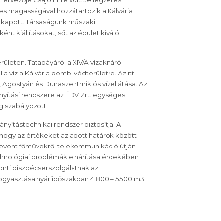
 Tervezője Csajó Imre volt. Jellegzetes
res magasságával hozzátartozik a Kálvária
 kapott. Társaságunk műszaki
nt kiállításokat, sőt az épület kiváló
ületen. Tatabáyáról a XIV/A vízaknáról
 víz a Kálvária dombi védterületre. Az itt
y, Agostyán és Dunaszentmiklós vízellátása. Az
rányítási rendszere az ÉDV Zrt. egységes
g szabályozott.
nyítástechnikai rendszer biztosítja. A
hogy az értékeket az adott határok között
bevont főművekről telekommunikáció útján
chnológiai problémák elhárítása érdekében
nti diszpécserszolgálatnak az
zfogyasztása nyáriidőszakban 4.800 – 5500 m3.