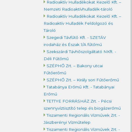
Radioaktív Hulladékokat Kezelő Kft. –
Nemzeti Radioaktívhulladék-tároló
Radioaktív Hulladékokat Kezelő Kft. –
Radioaktív Hulladék Feldolgozó és
Tároló
Szegedi Távfűtő Kft. - SZETÁV
irodaház és Észak 1/A fűtőmű
Szekszárdi Távhőszolgáltató NKft. -
Déli Fűtőmű
SZÉPHŐ Zrt. – Bakony utcai
Fűtőerőmű
SZÉPHŐ Zrt. – Király sori Fűtőerőmű
Tatabánya Erőmű Kft. - Tatabányai
Erőmű
TETTYE FORRÁSHÁZ Zrt. - Pécsi
szennyvíztisztító telep és biogázerőmű
Tiszamenti Regionális Vízművek Zrt. -
Jászberényi Vízműtelep
Tiszamenti Regionális Vízművek Zrt. -