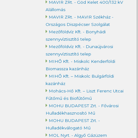
MAVIR ZRt. - Göd Kelet 400/132 kV
Alállomás
MAVIR ZRt. - MAVIR Székház -
Országos Diszpécser Szolgálat
Mezőföldvíz Kft. - Bonyhádi
szennyvíztisztító telep
Mezőföldvíz Kft. - Dunaújvárosi
szennyvíztisztító telep
MIHŐ Kft. - Miskolc Kenderföldi
Biomassza kazánház
MIHŐ Kft. – Miskolc Bulgárföldi
kazánház
Mohács-Hő Kft. – Liszt Ferenc Utcai
Fűtőmű és Biofűtőmű
MOHU BUDAPEST Zrt. - Fővárosi
Hulladékhasznosító Mű
MOHU BUDAPEST Zrt. -
Hulladékválogató Mű
MOL Nyrt. - Algyő Gázüzem