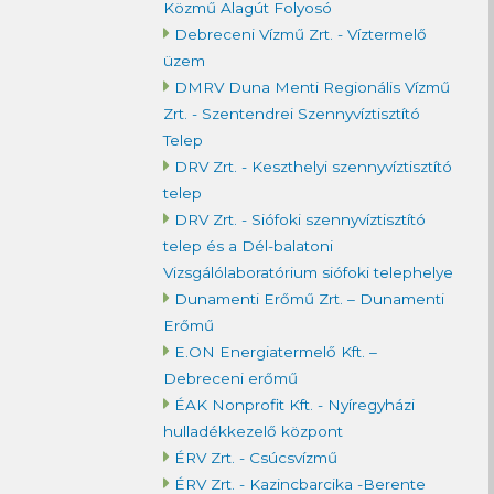
Közmű Alagút Folyosó
Debreceni Vízmű Zrt. - Víztermelő
üzem
DMRV Duna Menti Regionális Vízmű
Zrt. - Szentendrei Szennyvíztisztító
Telep
DRV Zrt. - Keszthelyi szennyvíztisztító
telep
DRV Zrt. - Siófoki szennyvíztisztító
telep és a Dél-balatoni
Vizsgálólaboratórium siófoki telephelye
Dunamenti Erőmű Zrt. – Dunamenti
Erőmű
E.ON Energiatermelő Kft. –
Debreceni erőmű
ÉAK Nonprofit Kft. - Nyíregyházi
hulladékkezelő központ
ÉRV Zrt. - Csúcsvízmű
ÉRV Zrt. - Kazincbarcika -Berente