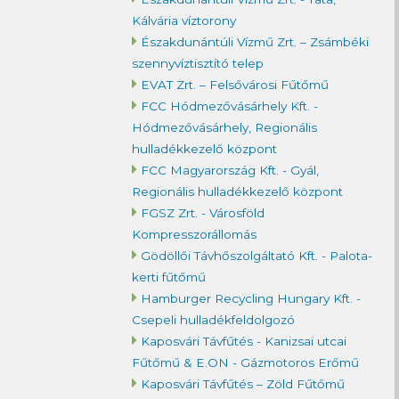
Kálvária víztorony
Északdunántúli Vízmű Zrt. – Zsámbéki
szennyvíztisztító telep
EVAT Zrt. – Felsővárosi Fűtőmű
FCC Hódmezővásárhely Kft. -
Hódmezővásárhely, Regionális
hulladékkezelő központ
FCC Magyarország Kft. - Gyál,
Regionális hulladékkezelő központ
FGSZ Zrt. - Városföld
Kompresszorállomás
Gödöllői Távhőszolgáltató Kft. - Palota-
kerti fűtőmű
Hamburger Recycling Hungary Kft. -
Csepeli hulladékfeldolgozó
Kaposvári Távfűtés - Kanizsai utcai
Fűtőmű & E.ON - Gázmotoros Erőmű
Kaposvári Távfűtés – Zöld Fűtőmű