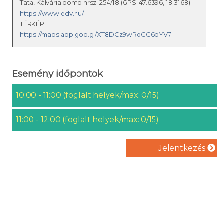
Tata, Kálvária domb hrsz. 254/18 (GPS: 47.6396, 18.3168)
https://www.edv.hu/
TÉRKÉP:
https://maps.app.goo.gl/XT8DCz9wRqGG6dYV7
Esemény időpontok
10:00 - 11:00 (foglalt helyek/max: 0/15)
11:00 - 12:00 (foglalt helyek/max: 0/15)
Jelentkezés