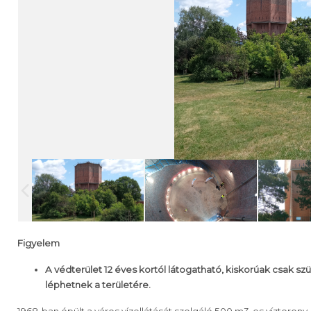
Figyelem
A védterület 12 éves kortól látogatható, kiskorúak csak szül
léphetnek a területére.