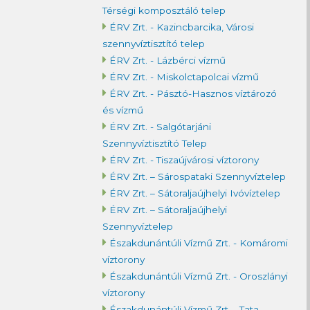
Térségi komposztáló telep
ÉRV Zrt. - Kazincbarcika, Városi
szennyvíztisztító telep
ÉRV Zrt. - Lázbérci vízmű
ÉRV Zrt. - Miskolctapolcai vízmű
ÉRV Zrt. - Pásztó-Hasznos víztározó
és vízmű
ÉRV Zrt. - Salgótarjáni
Szennyvíztisztító Telep
ÉRV Zrt. - Tiszaújvárosi víztorony
ÉRV Zrt. – Sárospataki Szennyvíztelep
ÉRV Zrt. – Sátoraljaújhelyi Ivóvíztelep
ÉRV Zrt. – Sátoraljaújhelyi
Szennyvíztelep
Északdunántúli Vízmű Zrt. - Komáromi
víztorony
Északdunántúli Vízmű Zrt. - Oroszlányi
víztorony
Északdunántúli Vízmű Zrt. - Tata,