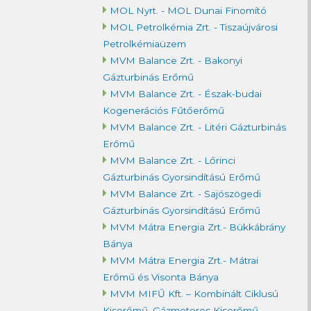
MOL Nyrt. - MOL Dunai Finomító
MOL Petrolkémia Zrt. - Tiszaújvárosi
Petrolkémiaüzem
MVM Balance Zrt. - Bakonyi
Gázturbinás Erőmű
MVM Balance Zrt. - Észak-budai
Kogenerációs Fűtőerőmű
MVM Balance Zrt. - Litéri Gázturbinás
Erőmű
MVM Balance Zrt. - Lőrinci
Gázturbinás Gyorsindítású Erőmű
MVM Balance Zrt. - Sajószögedi
Gázturbinás Gyorsindítású Erőmű
MVM Mátra Energia Zrt.- Bükkábrány
Bánya
MVM Mátra Energia Zrt.- Mátrai
Erőmű és Visonta Bánya
MVM MIFŰ Kft. – Kombinált Ciklusú
Kiserőmű, Gázmotoros Kiserőmű,