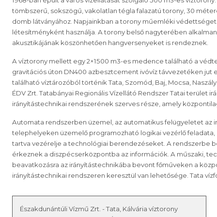
1968-ban épült a város vízellátását szolgáló 500 m3-es víztorony.
tömbszerű, sokszögű, vakolatlan tégla falazatú torony, 30 méte
domb látványához. Napjainkban a torony műemléki védettséget
létesítményként használja. A torony belső nagyterében alkalmanké
akusztikájának köszönhetően hangversenyeket is rendeznek.
A víztorony mellett egy 2×1500 m3-es medence található a védter
gravitációs úton DN400 azbesztcement ivóvíz távvezetéken jut el a
található víztározóból történik Tata, Szomód, Baj, Mocsa, Naszál
ÉDV Zrt. Tatabányai Regionális Vízellátó Rendszer Tatai terület i
irányítástechnikai rendszerének szerves része, amely központila
Automata rendszerben üzemel, az automatikus felügyeletet az irá
telephelyeken üzemelő programozható logikai vezérlő feladata, 
tartva vezérelje a technológiai berendezéseket. A rendszerbe 
érkeznek a diszpécserközpontba az információk. A műszaki, te
beavatkozásra az irányítástechnikába bevont főműveken a közpo
irányítástechnikai rendszeren keresztül van lehetősége. Tata ví
Északdunántúli Vízmű Zrt. - Tata, Kálvária víztorony