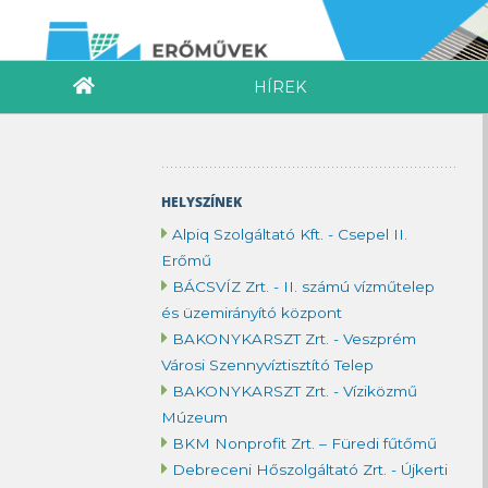
HÍREK
HELYSZÍNEK
Alpiq Szolgáltató Kft. - Csepel II.
Erőmű
BÁCSVÍZ Zrt. - II. számú vízműtelep
és üzemirányító központ
BAKONYKARSZT Zrt. - Veszprém
Városi Szennyvíztisztító Telep
BAKONYKARSZT Zrt. - Víziközmű
Múzeum
BKM Nonprofit Zrt. – Füredi fűtőmű
Debreceni Hőszolgáltató Zrt. - Újkerti