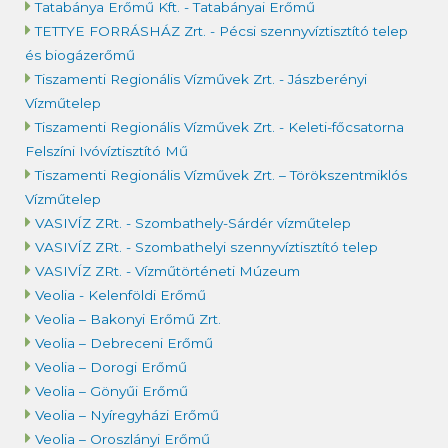
Tatabánya Erőmű Kft. - Tatabányai Erőmű
TETTYE FORRÁSHÁZ Zrt. - Pécsi szennyvíztisztító telep
és biogázerőmű
Tiszamenti Regionális Vízművek Zrt. - Jászberényi
Vízműtelep
Tiszamenti Regionális Vízművek Zrt. - Keleti-főcsatorna
Felszíni Ivóvíztisztító Mű
Tiszamenti Regionális Vízművek Zrt. – Törökszentmiklós
Vízműtelep
VASIVÍZ ZRt. - Szombathely-Sárdér vízműtelep
VASIVÍZ ZRt. - Szombathelyi szennyvíztisztító telep
VASIVÍZ ZRt. - Vízműtörténeti Múzeum
Veolia - Kelenföldi Erőmű
Veolia – Bakonyi Erőmű Zrt.
Veolia – Debreceni Erőmű
Veolia – Dorogi Erőmű
Veolia – Gönyűi Erőmű
Veolia – Nyíregyházi Erőmű
Veolia – Oroszlányi Erőmű