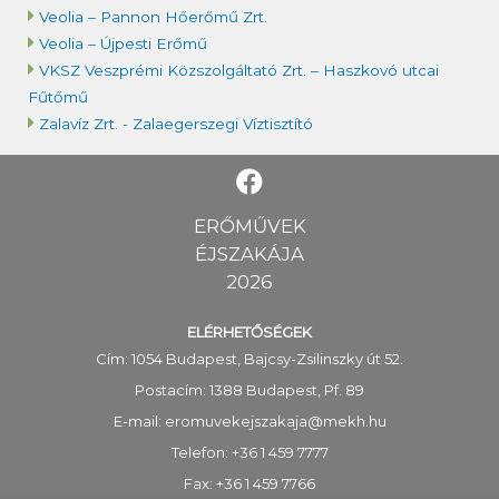
Veolia – Pannon Hőerőmű Zrt.
Veolia – Újpesti Erőmű
VKSZ Veszprémi Közszolgáltató Zrt. – Haszkovó utcai
Fűtőmű
Zalavíz Zrt. - Zalaegerszegi Víztisztító
ERŐMŰVEK
ÉJSZAKÁJA
2026
ELÉRHETŐSÉGEK
Cím: 1054 Budapest, Bajcsy-Zsilinszky út 52.
Postacím: 1388 Budapest, Pf. 89
E-mail:
eromuvekejszakaja@mekh.hu
Telefon: +36 1 459 7777
Fax: +36 1 459 7766