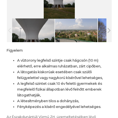
Figyelem
A víztorony legfelső szintje csak hágcsón (10 m)
elérhető, erre alkalmas ruházatban, zárt cipőben,
A látogatás kiskorúak esetében csak szülői
felügyelettel vagy nagykorú kísérővel lehetséges,
A legfelső szintet csak 10 év feletti gyermekek és
megfelelő fizikai állapotban lévő felnőtt emberek
látogathatják,
A létesítményben tilos a dohányzás,
Fényképezés a kísérő engedélyével lehetséges.
Az Északdunántúli Vízmű Zrt. üzemeltetésében lévő