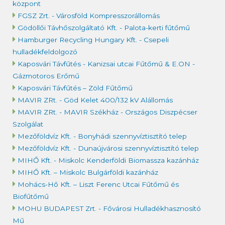
központ
FGSZ Zrt. - Városföld Kompresszorállomás
Gödöllői Távhőszolgáltató Kft. - Palota-kerti fűtőmű
Hamburger Recycling Hungary Kft. - Csepeli
hulladékfeldolgozó
Kaposvári Távfűtés - Kanizsai utcai Fűtőmű & E.ON -
Gázmotoros Erőmű
Kaposvári Távfűtés – Zöld Fűtőmű
MAVIR ZRt. - Göd Kelet 400/132 kV Alállomás
MAVIR ZRt. - MAVIR Székház - Országos Diszpécser
Szolgálat
Mezőföldvíz Kft. - Bonyhádi szennyvíztisztító telep
Mezőföldvíz Kft. - Dunaújvárosi szennyvíztisztító telep
MIHŐ Kft. - Miskolc Kenderföldi Biomassza kazánház
MIHŐ Kft. – Miskolc Bulgárföldi kazánház
Mohács-Hő Kft. – Liszt Ferenc Utcai Fűtőmű és
Biofűtőmű
MOHU BUDAPEST Zrt. - Fővárosi Hulladékhasznosító
Mű