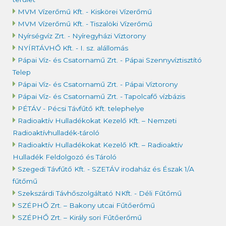
MVM Vízerőmű Kft. - Kiskörei Vízerőmű
MVM Vízerőmű Kft. - Tiszalöki Vízerőmű
Nyírségvíz Zrt. - Nyíregyházi Víztorony
NYÍRTÁVHŐ Kft. - I. sz. alállomás
Pápai Víz- és Csatornamű Zrt. - Pápai Szennyvíztisztító
Telep
Pápai Víz- és Csatornamű Zrt. - Pápai Víztorony
Pápai Víz- és Csatornamű Zrt. - Tapolcafő vízbázis
PÉTÁV - Pécsi Távfűtő Kft. telephelye
Radioaktív Hulladékokat Kezelő Kft. – Nemzeti
Radioaktívhulladék-tároló
Radioaktív Hulladékokat Kezelő Kft. – Radioaktív
Hulladék Feldolgozó és Tároló
Szegedi Távfűtő Kft. - SZETÁV irodaház és Észak 1/A
fűtőmű
Szekszárdi Távhőszolgáltató NKft. - Déli Fűtőmű
SZÉPHŐ Zrt. – Bakony utcai Fűtőerőmű
SZÉPHŐ Zrt. – Király sori Fűtőerőmű