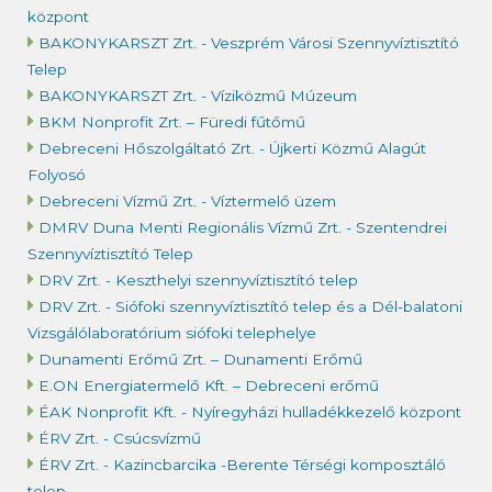
központ
BAKONYKARSZT Zrt. - Veszprém Városi Szennyvíztisztító
Telep
BAKONYKARSZT Zrt. - Víziközmű Múzeum
BKM Nonprofit Zrt. – Füredi fűtőmű
Debreceni Hőszolgáltató Zrt. - Újkerti Közmű Alagút
Folyosó
Debreceni Vízmű Zrt. - Víztermelő üzem
DMRV Duna Menti Regionális Vízmű Zrt. - Szentendrei
Szennyvíztisztító Telep
DRV Zrt. - Keszthelyi szennyvíztisztító telep
DRV Zrt. - Siófoki szennyvíztisztító telep és a Dél-balatoni
Vizsgálólaboratórium siófoki telephelye
Dunamenti Erőmű Zrt. – Dunamenti Erőmű
E.ON Energiatermelő Kft. – Debreceni erőmű
ÉAK Nonprofit Kft. - Nyíregyházi hulladékkezelő központ
ÉRV Zrt. - Csúcsvízmű
ÉRV Zrt. - Kazincbarcika -Berente Térségi komposztáló
telep