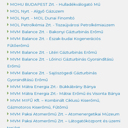
MOHU BUDAPEST Zrt. - Hulladékválogató Mű
MOL Nyrt. - Algyő Gázüzem
MOL Nyrt. - MOL Dunai Finomító
MOL Petrolkémia Zrt. - Tiszaújvárosi Petrolkémiaüzem
MVM Balance Zrt. - Bakonyi Gázturbinás Erőmű
MVM Balance Zrt. - Észak-budai Kogenerációs
Fűtőerőmű
MVM Balance Zrt. - Litéri Gázturbinás Erőmű
MVM Balance Zrt. - Lőrinci Gázturbinás Gyorsindítású
Erőmű
MVM Balance Zrt. - Sajószögedi Gázturbinás
Gyorsindítású Erőmű
MVM Mátra Energia Zrt.- Bükkábrány Bánya
MVM Mátra Energia Zrt.- Mátrai Erőmű és Visonta Bánya
MVM MIFŰ Kft. – Kombinált Ciklusú Kiserőmű,
Gázmotoros Kiserőmű, Fűtőmű
MVM Paksi Atomerőmű Zrt. – Atomenergetikai Múzeum
MVM Paksi Atomerőmű Zrt. – Látogatóközpont és üzemi
terület