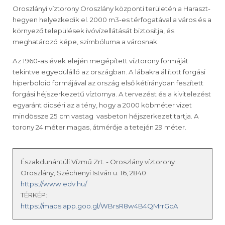
Oroszlányi víztorony Oroszlány központi területén a Haraszt-
hegyen helyezkedik el. 2000 m3-es térfogatával a város és a
környező települések ivóvízellátását biztosítja, és
meghatározó képe, szimbóluma a városnak.
Az 1960-as évek elején megépített víztorony formáját
tekintve egyedülálló az országban. A lábakra állított forgási
hiperboloid formájával az ország első kétirányban feszített
forgási héjszerkezetű víztornya. A tervezést és a kivitelezést
egyaránt dicséri az a tény, hogy a 2000 köbméter vizet
mindössze 25 cm vastag vasbeton héjszerkezet tartja. A
torony 24 méter magas, átmérője a tetején 29 méter.
Északdunántúli Vízmű Zrt. - Oroszlány víztorony
Oroszlány, Széchenyi István u. 16, 2840
https://www.edv.hu/
TÉRKÉP:
https://maps.app.goo.gl/WBrsR8w4B4QMrrGcA