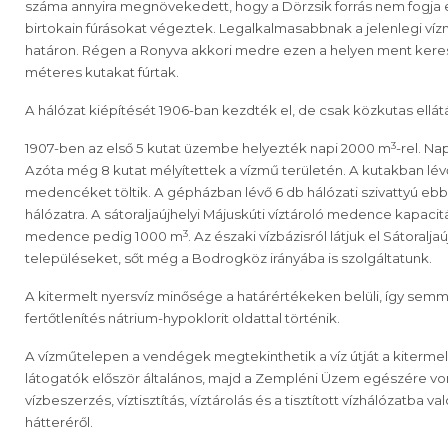
száma annyira megnövekedett, hogy a Dörzsik forrás nem fogja ell
birtokain fúrásokat végeztek. Legalkalmasabbnak a jelenlegi vízmű
határon. Régen a Ronyva akkori medre ezen a helyen ment keresz
méteres kutakat fúrtak.
A hálózat kiépítését 1906-ban kezdték el, de csak közkutas ellátá
3
1907-ben az első 5 kutat üzembe helyezték napi 2000 m
-rel. N
Azóta még 8 kutat mélyítettek a vízmű területén. A kutakban lév
medencéket töltik. A gépházban lévő 6 db hálózati szivattyú eb
hálózatra. A sátoraljaújhelyi Májuskúti víztároló medence kapaci
3
medence pedig 1000 m
. Az északi vízbázisról látjuk el Sátoral
településeket, sőt még a Bodrogköz irányába is szolgáltatunk.
A kitermelt nyersvíz minősége a határértékeken belüli, így semmi
fertőtlenítés nátrium-hypoklorit oldattal történik.
A vízműtelepen a vendégek megtekinthetik a víz útját a kitermelés
látogatók először általános, majd a Zempléni Üzem egészére vo
vízbeszerzés, víztisztítás, víztárolás és a tisztított vízhálózatba 
hátteréről.