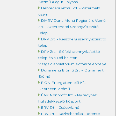
Közmű Alagút Folyosó
Debreceni Vízmű Zrt. - Víztermelő
üzem
DMRV Duna Menti Regionális Vízmű
Zrt. - Szentendrei Szennyvíztisztító
Telep
DRV Zrt. - Keszthelyi szennyvíztisztító
telep
DRV Zrt. - Siófoki szennyvíztisztító
telep és a Dél-balatoni
Vizsgálólaboratórium siófoki telephelye
Dunamenti Erőmű Zrt. – Dunamenti
Erőmű
E.ON Energiatermelő Kft. –
Debreceni erőmű
ÉAK Nonprofit Kft. - Nyíregyházi
hulladékkezelő központ
ÉRV Zrt. - Csúcsvízmű
ÉRV Zrt. - Kazincbarcika -Berente