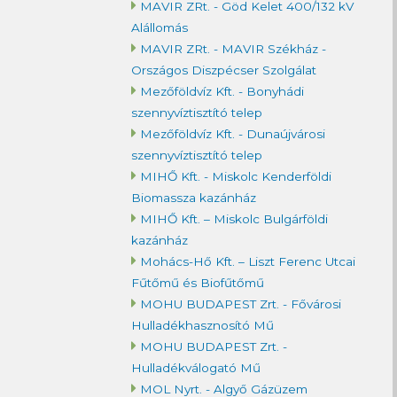
MAVIR ZRt. - Göd Kelet 400/132 kV
Alállomás
MAVIR ZRt. - MAVIR Székház -
Országos Diszpécser Szolgálat
Mezőföldvíz Kft. - Bonyhádi
szennyvíztisztító telep
Mezőföldvíz Kft. - Dunaújvárosi
szennyvíztisztító telep
MIHŐ Kft. - Miskolc Kenderföldi
Biomassza kazánház
MIHŐ Kft. – Miskolc Bulgárföldi
kazánház
Mohács-Hő Kft. – Liszt Ferenc Utcai
Fűtőmű és Biofűtőmű
MOHU BUDAPEST Zrt. - Fővárosi
Hulladékhasznosító Mű
MOHU BUDAPEST Zrt. -
Hulladékválogató Mű
MOL Nyrt. - Algyő Gázüzem