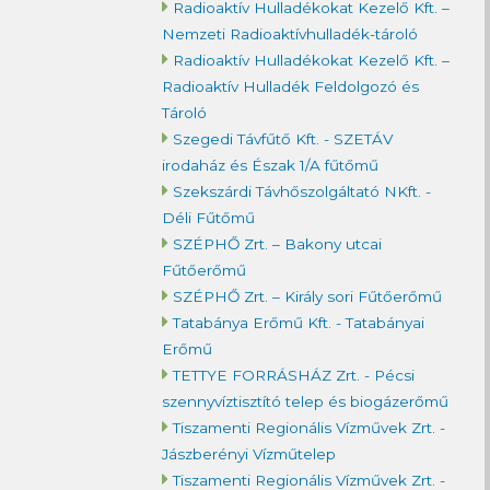
Radioaktív Hulladékokat Kezelő Kft. –
Nemzeti Radioaktívhulladék-tároló
Radioaktív Hulladékokat Kezelő Kft. –
Radioaktív Hulladék Feldolgozó és
Tároló
Szegedi Távfűtő Kft. - SZETÁV
irodaház és Észak 1/A fűtőmű
Szekszárdi Távhőszolgáltató NKft. -
Déli Fűtőmű
SZÉPHŐ Zrt. – Bakony utcai
Fűtőerőmű
SZÉPHŐ Zrt. – Király sori Fűtőerőmű
Tatabánya Erőmű Kft. - Tatabányai
Erőmű
TETTYE FORRÁSHÁZ Zrt. - Pécsi
szennyvíztisztító telep és biogázerőmű
Tiszamenti Regionális Vízművek Zrt. -
Jászberényi Vízműtelep
Tiszamenti Regionális Vízművek Zrt. -