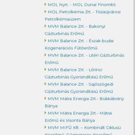
MOL Nyrt. - MOL Dunai Finomító
MOL Petrolkémia Zrt. - Tiszaújvárosi
Petrolkémiaüzem
MVM Balance Zrt. - Bakonyi
Gázturbinás Erőmű
MVM Balance Zrt. - Észak-budai
Kogenerációs Fűtőerőmű
MVM Balance Zrt. - Litéri Gázturbinás
Erőmű
MVM Balance Zrt. - Lőrinci
Gázturbinás Gyorsindítású Erőmű
MVM Balance Zrt. - Sajószögedi
Gázturbinás Gyorsindítású Erőmű
MVM Mátra Energia Zrt.- Bükkábrány
Bánya
MVM Mátra Energia Zrt.- Mátrai
Erőmű és Visonta Bánya
MVM MIFŰ Kft. – Kombinált Ciklusú
Kiserőmű, Gázmotoros Kiserőmű,