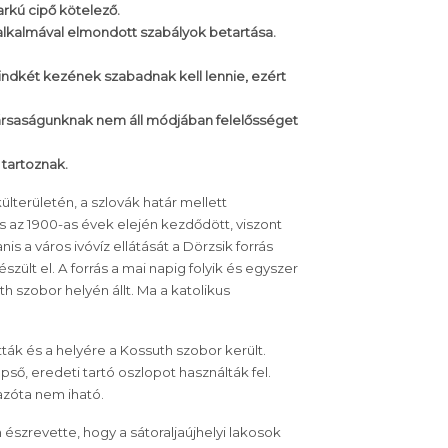
arkú cipő kötelező.
 alkalmával elmondott szabályok betartása.
indkét kezének szabadnak kell lennie, ezért
ársaságunknak nem áll módjában felelősséget
 tartoznak.
ülterületén, a szlovák határ mellett
s az 1900-as évek elején kezdődött, viszont
is a város ivóvíz ellátását a Dörzsik forrás
zült el. A forrás a mai napig folyik és egyszer
h szobor helyén állt. Ma a katolikus
ták és a helyére a Kossuth szobor került.
ő, eredeti tartó oszlopot használták fel.
 azóta nem iható.
 észrevette, hogy a sátoraljaújhelyi lakosok