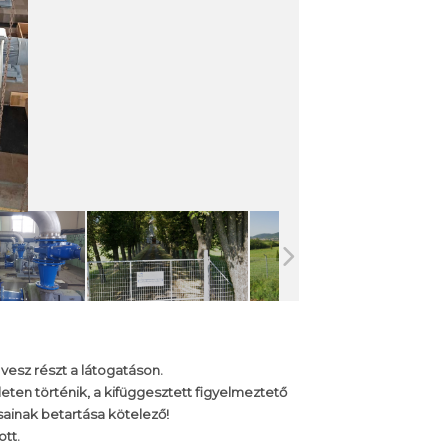
 vesz részt a látogatáson.
ten történik, a kifüggesztett figyelmeztető
ásainak betartása kötelező!
tt.