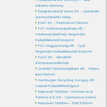
Kálvária víztorony
Északdunántúli Vízmű Zrt. – Zsámbéki
szennyvíztisztító telep
EVAT Zrt. – Felsővárosi Fűtőmű
FCC Hódmezővásárhely Kft. -
Hódmezővásárhely, Regionális
hulladékkezelő központ
FCC Magyarország Kft. - Gyál,
Regionális hulladékkezelő központ
FGSZ Zrt. - Városföld
Kompresszorállomás
Gödöllői Távhőszolgáltató Kft. - Palota-
kerti fűtőmű
Hamburger Recycling Hungary Kft. -
Csepeli hulladékfeldolgozó
Kaposvári Távfűtés - Kanizsai utcai
Fűtőmű & E.ON - Gázmotoros Erőmű
Kaposvári Távfűtés – Zöld Fűtőmű