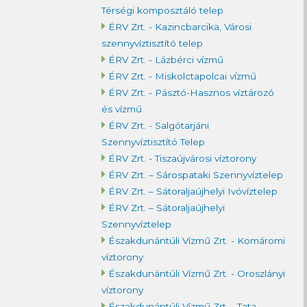
Térségi komposztáló telep
ÉRV Zrt. - Kazincbarcika, Városi
szennyvíztisztító telep
ÉRV Zrt. - Lázbérci vízmű
ÉRV Zrt. - Miskolctapolcai vízmű
ÉRV Zrt. - Pásztó-Hasznos víztározó
és vízmű
ÉRV Zrt. - Salgótarjáni
Szennyvíztisztító Telep
ÉRV Zrt. - Tiszaújvárosi víztorony
ÉRV Zrt. – Sárospataki Szennyvíztelep
ÉRV Zrt. – Sátoraljaújhelyi Ivóvíztelep
ÉRV Zrt. – Sátoraljaújhelyi
Szennyvíztelep
Északdunántúli Vízmű Zrt. - Komáromi
víztorony
Északdunántúli Vízmű Zrt. - Oroszlányi
víztorony
Északdunántúli Vízmű Zrt. - Tata,