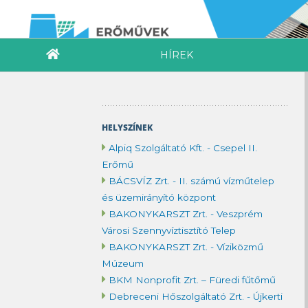
HÍREK
HELYSZÍNEK
Alpiq Szolgáltató Kft. - Csepel II.
Erőmű
BÁCSVÍZ Zrt. - II. számú vízműtelep
és üzemirányító központ
BAKONYKARSZT Zrt. - Veszprém
Városi Szennyvíztisztító Telep
BAKONYKARSZT Zrt. - Víziközmű
Múzeum
BKM Nonprofit Zrt. – Füredi fűtőmű
Debreceni Hőszolgáltató Zrt. - Újkerti