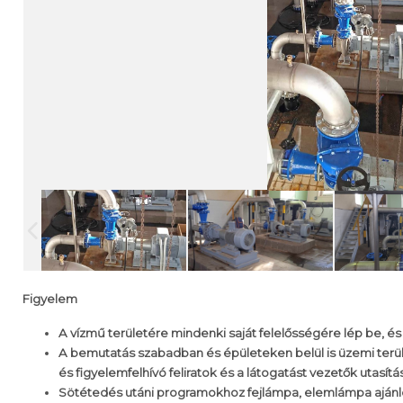
Figyelem
A vízmű területére mindenki saját felelősségére lép be, és
A bemutatás szabadban és épületeken belül is üzemi terüle
és figyelemfelhívó feliratok és a látogatást vezetők utasít
Sötétedés utáni programokhoz fejlámpa, elemlámpa ajánlo