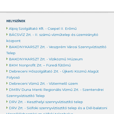
HELYSZÍNEK
Alpiq Szolgáltató Kft. - Csepel II. Erőmű
BÁCSVÍZ Zrt. - II. számú vízműtelep és üzemirányító
központ
BAKONYKARSZT Zrt. - Veszprém Városi Szennyvíztisztító
Telep
BAKONYKARSZT Zrt. - Víziközmű Múzeum
BKM Nonprofit Zrt. – Füredi fűtőmű
Debreceni Hőszolgáltató Zrt. - Újkerti Közmű Alagút
Folyosó
Debreceni Vízmű Zrt. - Víztermelő üzem
DMRV Duna Menti Regionális Vízmű Zrt. - Szentendrei
Szennyvíztisztító Telep
DRV Zrt. - Keszthelyi szennyvíztisztító telep
DRV Zrt. - Siófoki szennyvíztisztító telep és a Dél-balatoni