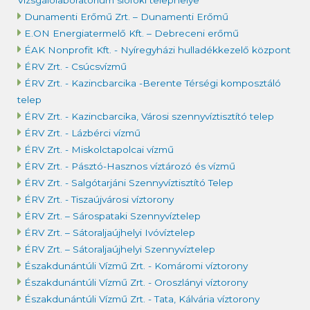
Vizsgálólaboratórium siófoki telephelye
Dunamenti Erőmű Zrt. – Dunamenti Erőmű
E.ON Energiatermelő Kft. – Debreceni erőmű
ÉAK Nonprofit Kft. - Nyíregyházi hulladékkezelő központ
ÉRV Zrt. - Csúcsvízmű
ÉRV Zrt. - Kazincbarcika -Berente Térségi komposztáló
telep
ÉRV Zrt. - Kazincbarcika, Városi szennyvíztisztító telep
ÉRV Zrt. - Lázbérci vízmű
ÉRV Zrt. - Miskolctapolcai vízmű
ÉRV Zrt. - Pásztó-Hasznos víztározó és vízmű
ÉRV Zrt. - Salgótarjáni Szennyvíztisztító Telep
ÉRV Zrt. - Tiszaújvárosi víztorony
ÉRV Zrt. – Sárospataki Szennyvíztelep
ÉRV Zrt. – Sátoraljaújhelyi Ivóvíztelep
ÉRV Zrt. – Sátoraljaújhelyi Szennyvíztelep
Északdunántúli Vízmű Zrt. - Komáromi víztorony
Északdunántúli Vízmű Zrt. - Oroszlányi víztorony
Északdunántúli Vízmű Zrt. - Tata, Kálvária víztorony