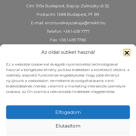
Cím: 1054 Budapest, Bajcsy-Zsilinszky út 52.
Postacím: 1388 Budapest, Pf. 89
E-mail:
eromuvekejszakaja@mekh.hu
Telefon: +36 1 459 7777
Fax: +36 1 459 7766
KRID-azonosító: 318983938
Az oldal sütiket használ
Ez a weboldal cookie-kat és egyéb nyomkövetési technológiákat
használ a böngészési élmény javítása érdekében a következő célokra: a
webhely alapvető funkcióinak engedélyezése, hogy jobb élményt
nyújtsunk a weboldalon, termékeink és szolgáltatásaink iránti
érdeklődésének mérése, valamint a marketing interakciók személyre
szabása, az Ön számára relevánsabb hirdetések megjelenítése.
Elfogadom
Elutasítom