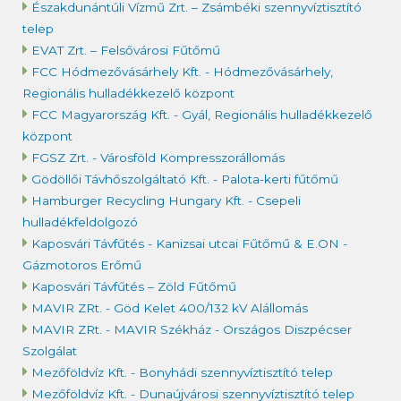
Északdunántúli Vízmű Zrt. – Zsámbéki szennyvíztisztító
telep
EVAT Zrt. – Felsővárosi Fűtőmű
FCC Hódmezővásárhely Kft. - Hódmezővásárhely,
Regionális hulladékkezelő központ
FCC Magyarország Kft. - Gyál, Regionális hulladékkezelő
központ
FGSZ Zrt. - Városföld Kompresszorállomás
Gödöllői Távhőszolgáltató Kft. - Palota-kerti fűtőmű
Hamburger Recycling Hungary Kft. - Csepeli
hulladékfeldolgozó
Kaposvári Távfűtés - Kanizsai utcai Fűtőmű & E.ON -
Gázmotoros Erőmű
Kaposvári Távfűtés – Zöld Fűtőmű
MAVIR ZRt. - Göd Kelet 400/132 kV Alállomás
MAVIR ZRt. - MAVIR Székház - Országos Diszpécser
Szolgálat
Mezőföldvíz Kft. - Bonyhádi szennyvíztisztító telep
Mezőföldvíz Kft. - Dunaújvárosi szennyvíztisztító telep