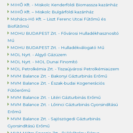
MIHŐ Kft. - Miskolc Kenderföldi Biomassza kazánház
MIHŐ Kft. – Miskolc Bulgárföldi kazánház
Mohács-Hő Kft. – Liszt Ferenc Utcai Fűtőmű és
Biofűtőmű
MOHU BUDAPEST Zrt. - Fővárosi Hulladékhasznosító
Mű
MOHU BUDAPEST Zrt. - Hulladékválogató Mű
MOL Nyrt. - Algyő Gázüzem
MOL Nyrt. - MOL Dunai Finomító
MOL Petrolkémia Zrt. - Tiszaújvárosi Petrolkémiaüzem
MVM Balance Zrt. - Bakonyi Gázturbinás Erőmű
MVM Balance Zrt. - Észak-budai Kogenerációs
Fűtőerőmű
MVM Balance Zrt. - Litéri Gázturbinás Erőmű
MVM Balance Zrt. - Lőrinci Gázturbinás Gyorsindítású
Erőmű
MVM Balance Zrt. - Sajószögedi Gázturbinás
Gyorsindítású Erőmű