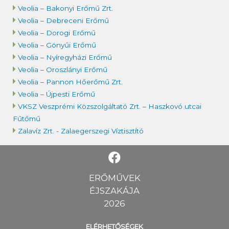
Veolia – Bakonyi Erőmű Zrt.
Veolia – Debreceni Erőmű
Veolia – Dorogi Erőmű
Veolia – Gönyűi Erőmű
Veolia – Nyíregyházi Erőmű
Veolia – Oroszlányi Erőmű
Veolia – Pannon Hőerőmű Zrt.
Veolia – Újpesti Erőmű
VKSZ Veszprémi Közszolgáltató Zrt. – Haszkovó utcai
Fűtőmű
Zalavíz Zrt. - Zalaegerszegi Víztisztító
ERŐMŰVEK
ÉJSZAKÁJA
2026
ELÉRHETŐSÉGEK