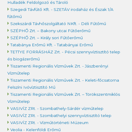
Hulladék Feldolgozó és Tároló
Szegedi Távfűtő Kft. - SZETÁV irodaház és Észak 1/A
fűtőmű
Szekszárdi Távhőszolgáltató NKft. - Déli Fűtőmű
SZÉPHŐ Zrt. – Bakony utcai Fűtőerőmű
SZÉPHŐ Zrt. – Király sori Fűtőerőmű
Tatabánya Erőmű Kft. - Tatabányai Erőmű
TETTYE FORRÁSHÁZ Zrt. - Pécsi szennyvíztisztító telep
és biogázerőmű
Tiszamenti Regionális Vízművek Zrt. - Jászberényi
Vízműtelep
Tiszamenti Regionális Vízművek Zrt. - Keleti-főcsatorna
Felszíni Ivóvíztisztító Mű
Tiszamenti Regionális Vízművek Zrt. – Törökszentmiklós
Vízműtelep
VASIVÍZ ZRt. - Szombathely-Sárdér vízműtelep
VASIVÍZ ZRt. - Szombathelyi szennyvíztisztító telep
VASIVÍZ ZRt. - Vízműtörténeti Múzeum
Veolia - Kelenföldi Erőmű