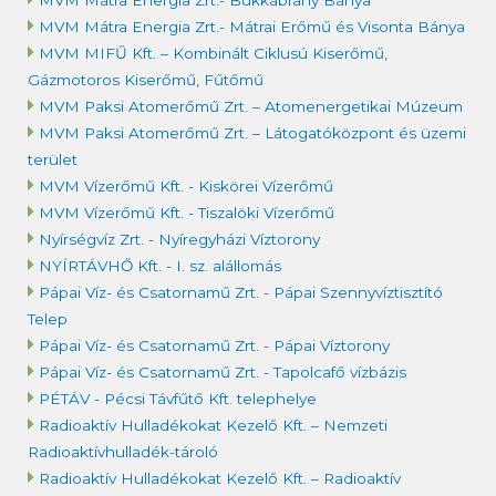
MVM Mátra Energia Zrt.- Bükkábrány Bánya
MVM Mátra Energia Zrt.- Mátrai Erőmű és Visonta Bánya
MVM MIFŰ Kft. – Kombinált Ciklusú Kiserőmű,
Gázmotoros Kiserőmű, Fűtőmű
MVM Paksi Atomerőmű Zrt. – Atomenergetikai Múzeum
MVM Paksi Atomerőmű Zrt. – Látogatóközpont és üzemi
terület
MVM Vízerőmű Kft. - Kiskörei Vízerőmű
MVM Vízerőmű Kft. - Tiszalöki Vízerőmű
Nyírségvíz Zrt. - Nyíregyházi Víztorony
NYÍRTÁVHŐ Kft. - I. sz. alállomás
Pápai Víz- és Csatornamű Zrt. - Pápai Szennyvíztisztító
Telep
Pápai Víz- és Csatornamű Zrt. - Pápai Víztorony
Pápai Víz- és Csatornamű Zrt. - Tapolcafő vízbázis
PÉTÁV - Pécsi Távfűtő Kft. telephelye
Radioaktív Hulladékokat Kezelő Kft. – Nemzeti
Radioaktívhulladék-tároló
Radioaktív Hulladékokat Kezelő Kft. – Radioaktív