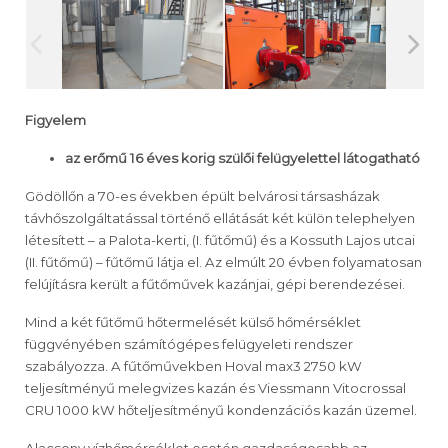
Figyelem
az erőmű 16 éves korig szülői felügyelettel látogatható
Gödöllőn a 70-es években épült belvárosi társasházak
távhőszolgáltatással történő ellátását két külön telephelyen
létesített – a Palota-kerti, (I. fűtőmű) és a Kossuth Lajos utcai
(II. fűtőmű) – fűtőmű látja el. Az elmúlt 20 évben folyamatosan
felújításra került a fűtőművek kazánjai, gépi berendezései.
Mind a két fűtőmű hőtermelését külső hőmérséklet
függvényében számítógépes felügyeleti rendszer
szabályozza. A fűtőművekben Hoval max3 2750 kW
teljesítményű melegvizes kazán és Viessmann Vitocrossal
CRU 1000 kW hőteljesítményű kondenzációs kazán üzemel.