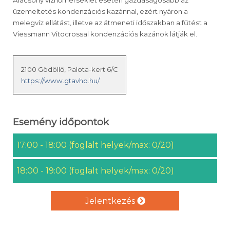
Alacsony vízhőmérséklet esetén gazdaságosabb az
üzemeltetés kondenzációs kazánnal, ezért nyáron a
melegvíz ellátást, illetve az átmeneti időszakban a fűtést a
Viessmann Vitocrossal kondenzációs kazánok látják el.
2100 Gödöllő, Palota-kert 6/C
https://www.gtavho.hu/
Esemény időpontok
17:00 - 18:00 (foglalt helyek/max: 0/20)
18:00 - 19:00 (foglalt helyek/max: 0/20)
Jelentkezés