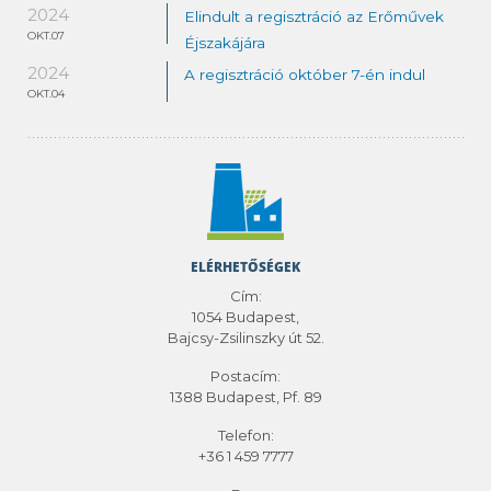
2024
Elindult a regisztráció az Erőművek
OKT.07
Éjszakájára
2024
A regisztráció október 7-én indul
OKT.04
ELÉRHETŐSÉGEK
Cím:
1054 Budapest,
Bajcsy-Zsilinszky út 52.
Postacím:
1388 Budapest, Pf. 89
Telefon:
+36 1 459 7777