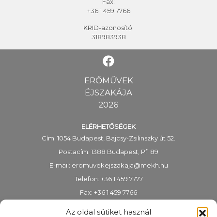
Fax:
+36 1 459 7766
KRID-azonosító:
318983938
ERŐMŰVEK
ÉJSZAKÁJA
2026
ELÉRHETŐSÉGEK
Cím: 1054 Budapest, Bajcsy-Zsilinszky út 52.
Postacím: 1388 Budapest, Pf. 89
E-mail:
eromuvekejszakaja@mekh.hu
Telefon: +36 1 459 7777
Fax: +36 1 459 7766
KRID-azonosító: 318983938
Az oldal sütiket használ