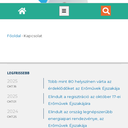
Főoldal
•
Kapcsolat
LEGFRISSEBB
2025
Több mint 80 helyszínen várta az
OKT.18
érdeklődőket az Erőművek Éjszakája
2025
Elindult a regisztráció az október 17-ei
OKT.01
Erőművek Éjszakájára
2024
Elindult az ország legnépszerűbb
OKT.25
energiaipari rendezvénye, az
Erőművek Éjszakája