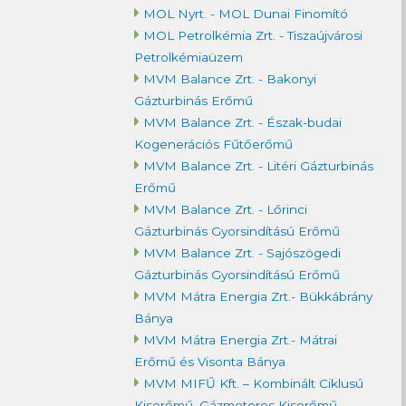
MOL Nyrt. - MOL Dunai Finomító
MOL Petrolkémia Zrt. - Tiszaújvárosi
Petrolkémiaüzem
MVM Balance Zrt. - Bakonyi
Gázturbinás Erőmű
MVM Balance Zrt. - Észak-budai
Kogenerációs Fűtőerőmű
MVM Balance Zrt. - Litéri Gázturbinás
Erőmű
MVM Balance Zrt. - Lőrinci
Gázturbinás Gyorsindítású Erőmű
MVM Balance Zrt. - Sajószögedi
Gázturbinás Gyorsindítású Erőmű
MVM Mátra Energia Zrt.- Bükkábrány
Bánya
MVM Mátra Energia Zrt.- Mátrai
Erőmű és Visonta Bánya
MVM MIFŰ Kft. – Kombinált Ciklusú
Kiserőmű, Gázmotoros Kiserőmű,