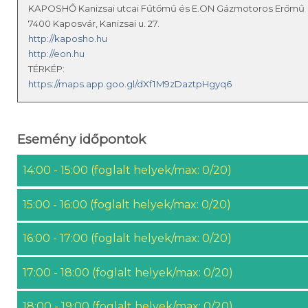
KAPOSHŐ Kanizsai utcai Fűtőmű és E.ON Gázmotoros Erőmű
7400 Kaposvár, Kanizsai u. 27.
http://kaposho.hu
http://eon.hu
TÉRKÉP:
https://maps.app.goo.gl/dXf1M9zDaztpHgyq6
Esemény időpontok
14:00 - 15:00 (foglalt helyek/max: 0/20)
15:00 - 16:00 (foglalt helyek/max: 0/20)
16:00 - 17:00 (foglalt helyek/max: 0/20)
17:00 - 18:00 (foglalt helyek/max: 0/20)
18:00 - 19:00 (foglalt helyek/max: 0/20)