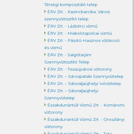
Térségi komposztáló telep
ÉRV Zrt. - Kazincbarcika, Városi
szennyvíztisztító telep
ÉRV Zrt. - Lázbérci vízmű
ÉRV Zrt. - Miskolctapolcai vízmű
ÉRV Zrt. - Pásztó-Hasznos víztározó
és vízmű
ÉRV Zrt. - Salgótarjáni
Szennyvíztisztító Telep
ÉRV Zrt. - Tiszaújvárosi víztorony
ÉRV Zrt. – Sárospataki Szennyvíztelep
ÉRV Zrt. – Sátoraljaújhelyi Ivóvíztelep
ÉRV Zrt. – Sátoraljaújhelyi
Szennyvíztelep
Északdunántúli Vízmű Zrt. - Komáromi
víztorony
Északdunántúli Vízmű Zrt. - Oroszlányi
víztorony
Északdunántúli Vízmű Zrt. - Tata,