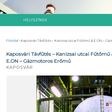
HELYSZÍNEK
Főoldal
•
Kaposvári Távfűtés – Kanizsai utcai Fűtőmű & E.ON – G
Kaposvári Távfűtés – Kanizsai utcai Fűtőmű
E.ON – Gázmotoros Erőmű
KAPOSVÁR