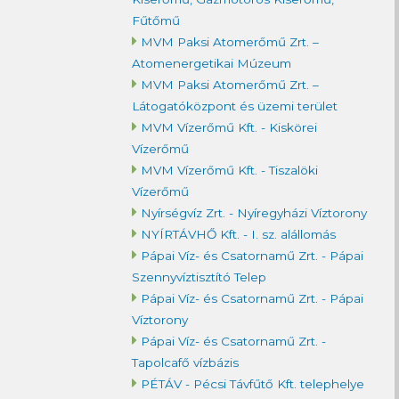
Fűtőmű
MVM Paksi Atomerőmű Zrt. –
Atomenergetikai Múzeum
MVM Paksi Atomerőmű Zrt. –
Látogatóközpont és üzemi terület
MVM Vízerőmű Kft. - Kiskörei
Vízerőmű
MVM Vízerőmű Kft. - Tiszalöki
Vízerőmű
Nyírségvíz Zrt. - Nyíregyházi Víztorony
NYÍRTÁVHŐ Kft. - I. sz. alállomás
Pápai Víz- és Csatornamű Zrt. - Pápai
Szennyvíztisztító Telep
Pápai Víz- és Csatornamű Zrt. - Pápai
Víztorony
Pápai Víz- és Csatornamű Zrt. -
Tapolcafő vízbázis
PÉTÁV - Pécsi Távfűtő Kft. telephelye