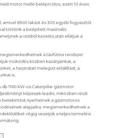
elő motor mellé belépni tilos, ezért 10 éves
, amivel 6900 lakást és 305 egyéb fogyasztót
kal történik a beépített maximális
melynek a vízéből kezelés után ellátjuk a
 megismerkedhetnek a távfűtési rendszer
tjuk működés közben kazánjainkat, a
nket, a használati melegvíz előállítást, a
nkat is.
 db 1160 kW-os Caterpillar gázmotor
ljesítményt képesek leadni, miközben részt
nk betekintést nyerhetnek a gázmotoros
ödésének alapjaiba, megismerkedhetnek a
érdeklődőket végig vezetjük a teljes termelési
ormátorig.