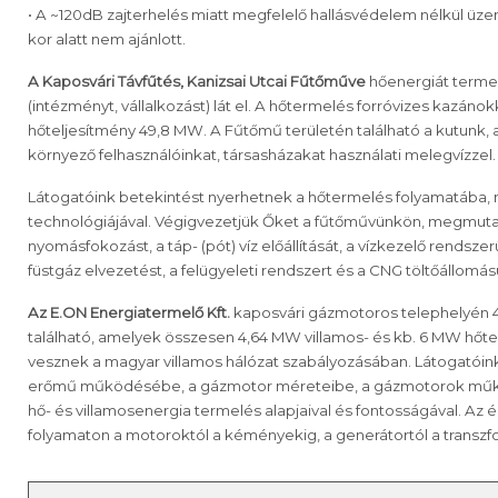
• A ~120dB zajterhelés miatt megfelelő hallásvédelem nélkül üzem
kor alatt nem ajánlott.
A Kaposvári Távfűtés, Kanizsai Utcai Fűtőműve
hőenergiát termel
(intézményt, vállalkozást) lát el. A hőtermelés forróvizes kazánok
hőteljesítmény 49,8 MW. A Fűtőmű területén található a kutunk, a
környező felhasználóinkat, társasházakat használati melegvízzel.
Látogatóink betekintést nyerhetnek a hőtermelés folyamatába,
technológiájával. Végigvezetjük Őket a fűtőművünkön, megmuta
nyomásfokozást, a táp- (pót) víz előállítását, a vízkezelő rendszerü
füstgáz elvezetést, a felügyeleti rendszert és a CNG töltőállomásu
Az E.ON Energiatermelő Kft.
kaposvári gázmotoros telephelyén 4
található, amelyek összesen 4,64 MW villamos- és kb. 6 MW hőte
vesznek a magyar villamos hálózat szabályozásában. Látogatói
erőmű működésébe, a gázmotor méreteibe, a gázmotorok műk
hő- és villamosenergia termelés alapjaival és fontosságával. Az 
folyamaton a motoroktól a kéményekig, a generátortól a transzf