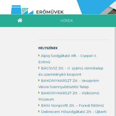
HÍREK
HELYSZÍNEK
Alpiq Szolgáltató Kft. - Csepel II.
Erőmű
BÁCSVÍZ Zrt. - II. számú vízműtelep
és üzemirányító központ
BAKONYKARSZT Zrt. - Veszprém
Városi Szennyvíztisztító Telep
BAKONYKARSZT Zrt. - Víziközmű
Múzeum
BKM Nonprofit Zrt. – Füredi fűtőmű
Debreceni Hőszolgáltató Zrt. - Újkerti