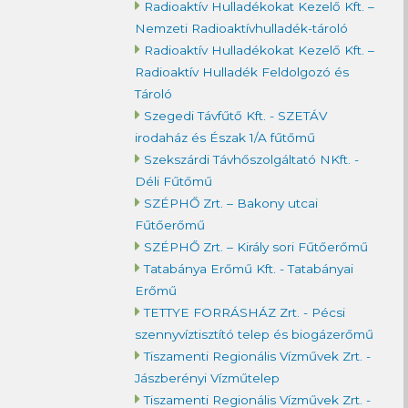
Radioaktív Hulladékokat Kezelő Kft. –
Nemzeti Radioaktívhulladék-tároló
Radioaktív Hulladékokat Kezelő Kft. –
Radioaktív Hulladék Feldolgozó és
Tároló
Szegedi Távfűtő Kft. - SZETÁV
irodaház és Észak 1/A fűtőmű
Szekszárdi Távhőszolgáltató NKft. -
Déli Fűtőmű
SZÉPHŐ Zrt. – Bakony utcai
Fűtőerőmű
SZÉPHŐ Zrt. – Király sori Fűtőerőmű
Tatabánya Erőmű Kft. - Tatabányai
Erőmű
TETTYE FORRÁSHÁZ Zrt. - Pécsi
szennyvíztisztító telep és biogázerőmű
Tiszamenti Regionális Vízművek Zrt. -
Jászberényi Vízműtelep
Tiszamenti Regionális Vízművek Zrt. -