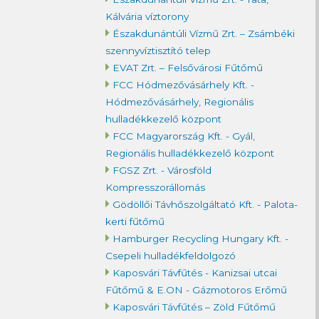
Kálvária víztorony
Északdunántúli Vízmű Zrt. – Zsámbéki
szennyvíztisztító telep
EVAT Zrt. – Felsővárosi Fűtőmű
FCC Hódmezővásárhely Kft. -
Hódmezővásárhely, Regionális
hulladékkezelő központ
FCC Magyarország Kft. - Gyál,
Regionális hulladékkezelő központ
FGSZ Zrt. - Városföld
Kompresszorállomás
Gödöllői Távhőszolgáltató Kft. - Palota-
kerti fűtőmű
Hamburger Recycling Hungary Kft. -
Csepeli hulladékfeldolgozó
Kaposvári Távfűtés - Kanizsai utcai
Fűtőmű & E.ON - Gázmotoros Erőmű
Kaposvári Távfűtés – Zöld Fűtőmű