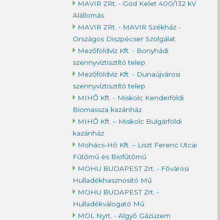
MAVIR ZRt. - Göd Kelet 400/132 kV
Alállomás
MAVIR ZRt. - MAVIR Székház -
Országos Diszpécser Szolgálat
Mezőföldvíz Kft. - Bonyhádi
szennyvíztisztító telep
Mezőföldvíz Kft. - Dunaújvárosi
szennyvíztisztító telep
MIHŐ Kft. - Miskolc Kenderföldi
Biomassza kazánház
MIHŐ Kft. – Miskolc Bulgárföldi
kazánház
Mohács-Hő Kft. – Liszt Ferenc Utcai
Fűtőmű és Biofűtőmű
MOHU BUDAPEST Zrt. - Fővárosi
Hulladékhasznosító Mű
MOHU BUDAPEST Zrt. -
Hulladékválogató Mű
MOL Nyrt. - Algyő Gázüzem