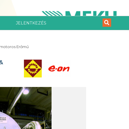
JELENTKEZÉS
ázmotoros Erőmű
 &