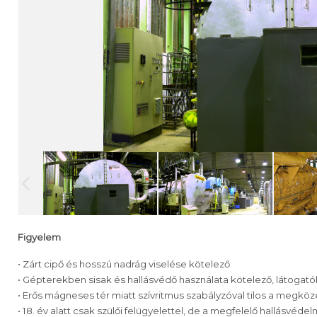
Figyelem
• Zárt cipő és hosszú nadrág viselése kötelező
• Gépterekben sisak és hallásvédő használata kötelező, látogatók
• Erős mágneses tér miatt szívritmus szabályzóval tilos a megköz
• 18. év alatt csak szülői felügyelettel, de a megfelelő hallásvéde