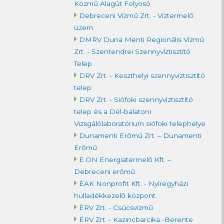
Közmű Alagút Folyosó
Debreceni Vízmű Zrt. - Víztermelő
üzem
DMRV Duna Menti Regionális Vízmű
Zrt. - Szentendrei Szennyvíztisztító
Telep
DRV Zrt. - Keszthelyi szennyvíztisztító
telep
DRV Zrt. - Siófoki szennyvíztisztító
telep és a Dél-balatoni
Vizsgálólaboratórium siófoki telephelye
Dunamenti Erőmű Zrt. – Dunamenti
Erőmű
E.ON Energiatermelő Kft. –
Debreceni erőmű
ÉAK Nonprofit Kft. - Nyíregyházi
hulladékkezelő központ
ÉRV Zrt. - Csúcsvízmű
ÉRV Zrt. - Kazincbarcika -Berente