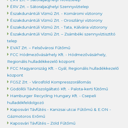
ÉRV Zrt. – Sátoraljaújhelyi Szennyvíztelep
Északdunántúli Vízmű Zrt. - Komáromi víztorony
Északdunántúli Vízmű Zrt. - Oroszlányi víztorony
Északdunántúli Vízmű Zrt. - Tata, Kálvária víztorony
Északdunántúli Vízmű Zrt. – Zsámbéki szennyvíztisztító
telep
EVAT Zrt. – Felsővárosi Fűtőmű
FCC Hódmezővásárhely Kft. - Hódmezővásárhely,
Regionális hulladékkezelő központ
FCC Magyarország Kft. - Gyál, Regionális hulladékkezelő
központ
FGSZ Zrt. - Városföld Kompresszorállomás
Gödöllői Távhőszolgáltató Kft. - Palota-kerti fűtőmű
Hamburger Recycling Hungary Kft. - Csepeli
hulladékfeldolgozó
Kaposvári Távfűtés - Kanizsai utcai Fűtőmű & E.ON -
Gázmotoros Erőmű
Kaposvári Távfűtés – Zöld Fűtőmű