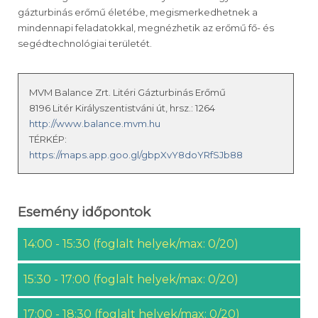
gázturbinás erőmű életébe, megismerkedhetnek a
mindennapi feladatokkal, megnézhetik az erőmű fő- és
segédtechnológiai területét.
MVM Balance Zrt. Litéri Gázturbinás Erőmű
8196 Litér Királyszentistváni út, hrsz.: 1264
http://www.balance.mvm.hu
TÉRKÉP:
https://maps.app.goo.gl/gbpXvY8doYRfSJb88
Esemény időpontok
14:00 - 15:30 (foglalt helyek/max: 0/20)
15:30 - 17:00 (foglalt helyek/max: 0/20)
17:00 - 18:30 (foglalt helyek/max: 0/20)