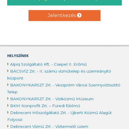
Jelentkezés
HELYSZÍNEK
Alpiq Szolgáltató Kft. - Csepel II. Erőmű
BÁCSVÍZ Zrt. - II. számú vízműtelep és üzemirányító
központ
BAKONYKARSZT Zrt. - Veszprém Városi Szennyvíztisztító
Telep
BAKONYKARSZT Zrt. - Víziközmű Múzeum
BKM Nonprofit Zrt. – Füredi fűtőmű
Debreceni Hőszolgáltató Zrt. - Újkerti Közmű Alagút
Folyosó
Debreceni Vízmű Zrt. - Víztermelő üzem