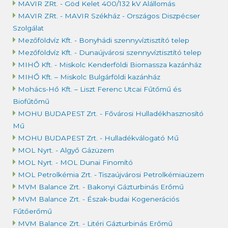
MAVIR ZRt. - Göd Kelet 400/132 kV Alállomás
MAVIR ZRt. - MAVIR Székház - Országos Diszpécser
Szolgálat
Mezőföldvíz Kft. - Bonyhádi szennyvíztisztító telep
Mezőföldvíz Kft. - Dunaújvárosi szennyvíztisztító telep
MIHŐ Kft. - Miskolc Kenderföldi Biomassza kazánház
MIHŐ Kft. – Miskolc Bulgárföldi kazánház
Mohács-Hő Kft. – Liszt Ferenc Utcai Fűtőmű és
Biofűtőmű
MOHU BUDAPEST Zrt. - Fővárosi Hulladékhasznosító
Mű
MOHU BUDAPEST Zrt. - Hulladékválogató Mű
MOL Nyrt. - Algyő Gázüzem
MOL Nyrt. - MOL Dunai Finomító
MOL Petrolkémia Zrt. - Tiszaújvárosi Petrolkémiaüzem
MVM Balance Zrt. - Bakonyi Gázturbinás Erőmű
MVM Balance Zrt. - Észak-budai Kogenerációs
Fűtőerőmű
MVM Balance Zrt. - Litéri Gázturbinás Erőmű