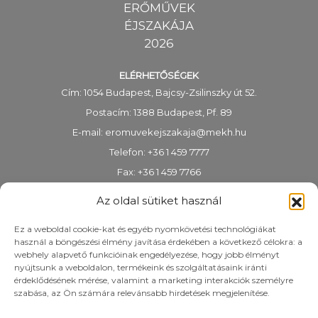
ERŐMŰVEK
ÉJSZAKÁJA
2026
ELÉRHETŐSÉGEK
Cím: 1054 Budapest, Bajcsy-Zsilinszky út 52.
Postacím: 1388 Budapest, Pf. 89
E-mail:
eromuvekejszakaja@mekh.hu
Telefon: +36 1 459 7777
Fax: +36 1 459 7766
KRID-azonosító: 318983938
Az oldal sütiket használ
Ez a weboldal cookie-kat és egyéb nyomkövetési technológiákat
használ a böngészési élmény javítása érdekében a következő célokra: a
webhely alapvető funkcióinak engedélyezése, hogy jobb élményt
nyújtsunk a weboldalon, termékeink és szolgáltatásaink iránti
érdeklődésének mérése, valamint a marketing interakciók személyre
szabása, az Ön számára relevánsabb hirdetések megjelenítése.