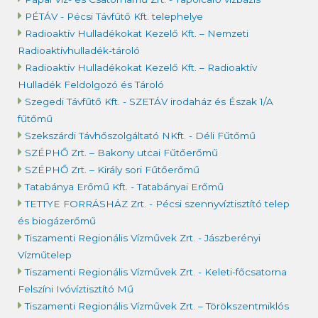
PÉTÁV - Pécsi Távfűtő Kft. telephelye
Radioaktív Hulladékokat Kezelő Kft. – Nemzeti
Radioaktívhulladék-tároló
Radioaktív Hulladékokat Kezelő Kft. – Radioaktív
Hulladék Feldolgozó és Tároló
Szegedi Távfűtő Kft. - SZETÁV irodaház és Észak 1/A
fűtőmű
Szekszárdi Távhőszolgáltató NKft. - Déli Fűtőmű
SZÉPHŐ Zrt. – Bakony utcai Fűtőerőmű
SZÉPHŐ Zrt. – Király sori Fűtőerőmű
Tatabánya Erőmű Kft. - Tatabányai Erőmű
TETTYE FORRÁSHÁZ Zrt. - Pécsi szennyvíztisztító telep
és biogázerőmű
Tiszamenti Regionális Vízművek Zrt. - Jászberényi
Vízműtelep
Tiszamenti Regionális Vízművek Zrt. - Keleti-főcsatorna
Felszíni Ivóvíztisztító Mű
Tiszamenti Regionális Vízművek Zrt. – Törökszentmiklós