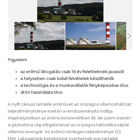
Figyelem
az erőmű látogatás csak 16 év felettieknek javasolt
a helyszínen csak külső felvételek készíthetők
a technológia és a munkavállalók fényképezése tilos
drón használata tilos
A nyílt ciklusú tartalék erőművet az országos villamoshálózat
teljesítményhiánya esetén a rendszerirányító indítja.
Alaphelyzetben az erőmű készenlétben áll, de üzem esetén
a gázturbina olaj elégetésével az országos hálózatba táplál
villamos energiát. Az erőmű névleges teljesítménye 123
MW. Látogatóink betekintést nyerhetnek egy tartalék