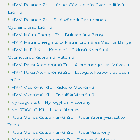
MVM Balance Zrt. - Lőrinci Gázturbinás Gyorsindítású
Erőmű
MVM Balance Zrt. - Sajószögedi Gázturbinás
Gyorsindítású Erőmű
MVM Mátra Energia Zrt.- Bükkábrány Bánya
MVM Mátra Energia Zrt.- Mátrai Erőmű és Visonta Bánya
MVM MIFŰ Kft. – Kombinált Ciklusú Kiserőmű,
Gázmotoros Kiserőmű, Fűtőmű
MVM Paksi Atomerőmű Zrt. – Atomenergetikai Múzeum
MVM Paksi Atomerőmű Zrt. – Látogatóközpont és üzemi
terület
MVM Vízerőmű Kft. - Kiskörei Vízerőmű
MVM Vízerőmű Kft. - Tiszalöki Vízerőmű
Nyírségvíz Zrt. - Nyíregyházi Víztorony
NYÍRTÁVHŐ Kft. - I. sz. alállomás
Pápai Víz- és Csatornamű Zrt. - Pápai Szennyvíztisztító
Telep
Pápai Víz- és Csatornamű Zrt. - Pápai Víztorony
Pápai Víz- és Csatornamű Zrt. - Tapolcafő vízbázis