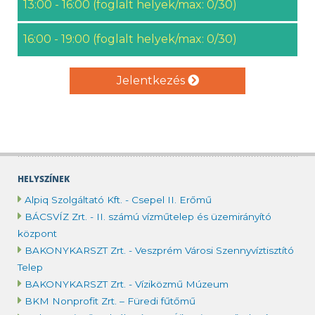
13:00 - 16:00 (foglalt helyek/max: 0/30)
16:00 - 19:00 (foglalt helyek/max: 0/30)
Jelentkezés
HELYSZÍNEK
Alpiq Szolgáltató Kft. - Csepel II. Erőmű
BÁCSVÍZ Zrt. - II. számú vízműtelep és üzemirányító
központ
BAKONYKARSZT Zrt. - Veszprém Városi Szennyvíztisztító
Telep
BAKONYKARSZT Zrt. - Víziközmű Múzeum
BKM Nonprofit Zrt. – Füredi fűtőmű