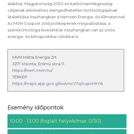
alakítsa. Magyarország 2050-es karbonsemlegességi
céljainak eléréséhez elengedhetetlen technológiájának
átalakítása összhangban a Nemzeti Energia- és Klímatervvel.
Az MVM Csoport zöld jövőképének megvalósítása, a
széntechnológia kivezetése összhangban van az uniós
energia- és klímapolitikai célokkal is.
MVM Mátra Energia Zrt.
3271 Visonta, Erőmű utca 11.
https://mert.mvm.hu/
TÉRKÉP:
https://maps.app.goo.gl/4xAmcY7qJcqzvHXY6
Esemény időpontok
10:00 - 13:00 (foglalt helyek/max: 0/30)