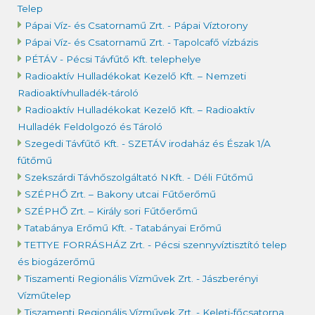
Telep
Pápai Víz- és Csatornamű Zrt. - Pápai Víztorony
Pápai Víz- és Csatornamű Zrt. - Tapolcafő vízbázis
PÉTÁV - Pécsi Távfűtő Kft. telephelye
Radioaktív Hulladékokat Kezelő Kft. – Nemzeti
Radioaktívhulladék-tároló
Radioaktív Hulladékokat Kezelő Kft. – Radioaktív
Hulladék Feldolgozó és Tároló
Szegedi Távfűtő Kft. - SZETÁV irodaház és Észak 1/A
fűtőmű
Szekszárdi Távhőszolgáltató NKft. - Déli Fűtőmű
SZÉPHŐ Zrt. – Bakony utcai Fűtőerőmű
SZÉPHŐ Zrt. – Király sori Fűtőerőmű
Tatabánya Erőmű Kft. - Tatabányai Erőmű
TETTYE FORRÁSHÁZ Zrt. - Pécsi szennyvíztisztító telep
és biogázerőmű
Tiszamenti Regionális Vízművek Zrt. - Jászberényi
Vízműtelep
Tiszamenti Regionális Vízművek Zrt. - Keleti-főcsatorna