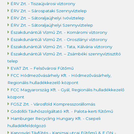
ÉRV Zrt. - Tiszaújvárosi víztorony
ÉRV Zrt. – Sárospataki Szennyvíztelep
ÉRV Zrt. – Sátoraljaújhelyi Ivóvíztelep
ÉRV Zrt. – Sátoraljaújhelyi Szennyvíztelep
Északdunántúli Vízmű Zrt. - Komáromi víztorony
Északdunántúli Vízmű Zrt. - Oroszlányi víztorony
Északdunántúli Vízmű Zrt. - Tata, Kálvária víztorony
Északdunántúli Vízmű Zrt. – Zsámbéki szennyvíztisztító
telep
EVAT Zrt. – Felsővárosi Fűtőmű
FCC Hódmezővásárhely Kft. - Hódmezővásárhely,
Regionális hulladékkezelő központ
FCC Magyarország Kft. - Gyál, Regionális hulladékkezelő
központ
FGSZ Zrt. - Városföld Kompresszorállomás
Gödöllői Távhőszolgáltató Kft. - Palota-kerti fűtőmű
Hamburger Recycling Hungary Kft. - Csepeli
hulladékfeldolgozó
Kaposvári Távfűtés - Kanizsai utcai Fűtőmű & E.ON -