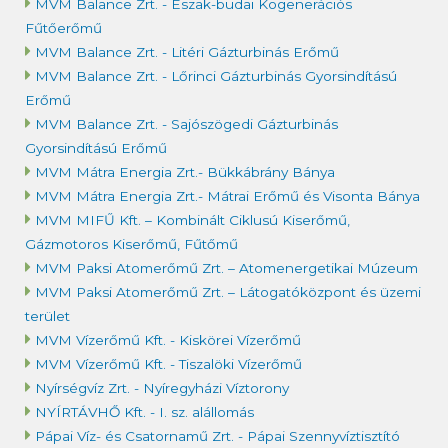
MVM Balance Zrt. - Észak-budai Kogenerációs
Fűtőerőmű
MVM Balance Zrt. - Litéri Gázturbinás Erőmű
MVM Balance Zrt. - Lőrinci Gázturbinás Gyorsindítású
Erőmű
MVM Balance Zrt. - Sajószögedi Gázturbinás
Gyorsindítású Erőmű
MVM Mátra Energia Zrt.- Bükkábrány Bánya
MVM Mátra Energia Zrt.- Mátrai Erőmű és Visonta Bánya
MVM MIFŰ Kft. – Kombinált Ciklusú Kiserőmű,
Gázmotoros Kiserőmű, Fűtőmű
MVM Paksi Atomerőmű Zrt. – Atomenergetikai Múzeum
MVM Paksi Atomerőmű Zrt. – Látogatóközpont és üzemi
terület
MVM Vízerőmű Kft. - Kiskörei Vízerőmű
MVM Vízerőmű Kft. - Tiszalöki Vízerőmű
Nyírségvíz Zrt. - Nyíregyházi Víztorony
NYÍRTÁVHŐ Kft. - I. sz. alállomás
Pápai Víz- és Csatornamű Zrt. - Pápai Szennyvíztisztító