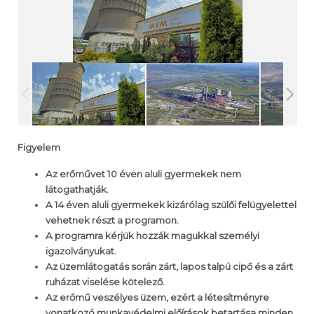
Figyelem
Az erőművet 10 éven aluli gyermekek nem
látogathatják.
A 14 éven aluli gyermekek kizárólag szülői felügyelettel
vehetnek részt a programon.
A programra kérjük hozzák magukkal személyi
igazolványukat.
Az üzemlátogatás során zárt, lapos talpú cipő és a zárt
ruházat viselése kötelező.
Az erőmű veszélyes üzem, ezért a létesítményre
vonatkozó munkavédelmi előírások betartása minden