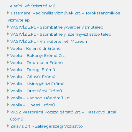
Felszíni Ivóvíztisztító Mű
Tiszamenti Regionális Vízművek Zrt. – Törökszentmiklós
Vízműtelep
VASIVÍZ ZRt. - Szombathely-Sárdér vízműtelep
VASIVÍZ ZRt. - Szombathelyi szennyvíztisztító telep
VASIVÍZ ZRt. - Vízműtörténeti Múzeum
Veolia - Kelenföldi Erőmű
Veolia – Bakonyi Erőmű Zrt.
Veolia – Debreceni Erőmű
Veolia – Dorogi Erőmű
Veolia – Gönyűi Erőmű
Veolia – Nyíregyházi Erőmű
Veolia – Oroszlányi Erőmű
Veolia – Pannon Hőerőmű Zrt.
Veolia – Újpesti Erőmű
VKSZ Veszprémi Közszolgáltató Zrt. – Haszkovó utcai
Fűtőmű
Zalavíz Zrt. - Zalaegerszegi Víztisztító