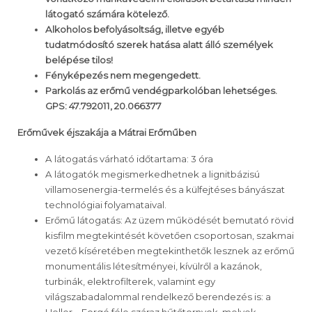
látogató számára kötelező.
Alkoholos befolyásoltság, illetve egyéb
tudatmódosító szerek hatása alatt álló személyek
belépése tilos!
Fényképezés nem megengedett.
Parkolás az erőmű vendégparkolóban lehetséges.
GPS: 47.792011, 20.066377
Erőművek éjszakája a Mátrai Erőműben
A látogatás várható időtartama: 3 óra
A látogatók megismerkedhetnek a lignitbázisú
villamosenergia-termelés és a külfejtéses bányászat
technológiai folyamataival.
Erőmű látogatás: Az üzem működését bemutató rövid
kisfilm megtekintését követően csoportosan, szakmai
vezető kíséretében megtekinthetők lesznek az erőmű
monumentális létesítményei, kívülről a kazánok,
turbinák, elektrofilterek, valamint egy
világszabadalommal rendelkező berendezés is: a