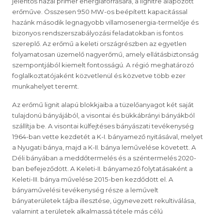
jelentős hazai primer energiaforrására, a lignitre alapozott
erőműve. Összesen 950 MW-os beépített kapacitással
hazánk második legnagyobb villamosenergia-termelője és
bizonyos rendszerszabályozási feladatokban is fontos
szereplő. Az erőmű a keleti országrészben az egyetlen
folyamatosan üzemelő nagyerőmű, amely ellátásbiztonság
szempontjából kiemelt fontosságú. A régió meghatározó
foglalkoztatójaként közvetlenül és közvetve több ezer
munkahelyet teremt.
Az erőmű lignit alapú blokkjaiba a tüzelőanyagot két saját
tulajdonú bányájából, a visontai és bükkábrányi bányákból
szállítja be. A visontai külfejtéses bányászati tevékenység
1964-ban vette kezdetét a K-I. bányamező nyitásával, melyet
a Nyugati bánya, majd a K-II. bánya leművelése követett. A
Déli bányában a meddőtermelés és a széntermelés 2020-
ban befejeződött. A Keleti-II. bányamező folytatásaként a
Keleti-III. bánya művelése 2015-ben kezdődött el. A
bányaművelési tevékenység része a leművelt
bányaterületek tájba illesztése, úgynevezett rekultiválása,
valamint a területek alkalmassá tétele más célú