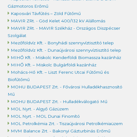
Gázmotoros Erőmű
Kaposvári Távfűtés – Zöld Fűtőmű
MAVIR ZRt. - Göd Kelet 400/132 kV Alállomás
MAVIR ZRt. - MAVIR Székház - Országos Diszpécser
Szolgálat
Mezőföldvíz Kft. - Bonyhádi szennyvíztisztító telep
Mezőföldvíz Kft. - Dunaújvárosi szennyvíztisztító telep
MIHŐ Kft. - Miskolc Kenderföldi Biomassza kazánház
MIHŐ Kft. – Miskolc Bulgárföldi kazánház
Mohács-Hő Kft. – Liszt Ferenc Utcai Fűtőmű és
Biofűtőmű
MOHU BUDAPEST Zrt. - Fővárosi Hulladékhasznosító
Mű
MOHU BUDAPEST Zrt. - Hulladékválogató Mű
MOL Nyrt. - Algyő Gázüzem
MOL Nyrt. - MOL Dunai Finomító
MOL Petrolkémia Zrt. - Tiszaújvárosi Petrolkémiaüzem
MVM Balance Zrt. - Bakonyi Gázturbinás Erőmű