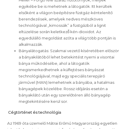
Heller – Forgó féle száraz hűtőtornyok, melyek
egyikébe be is mehetnek a látogatók. Itt kerültek
elsőként a világon beépítésre füstgáz-kéntelenítő
berendezések, amelyek nedves mészköves
technológiával „kimossák” a füstgázból a lignit
eltüzelése során keletkező̋ kén-dioxidot. Az
egyedülálló megoldást azóta a világ több pontján is
alkalmazzák.
Bányalátogatás: Szakmai vezető kíséretében először
a bányakilátóból lehet betekintést nyerni a visontai
bánya működésébe, ahol a látogatók
megismerkedhetnek a külfejtéses bányászat
technológiájával, majd egy speciális terepjáró
járművel (MAN) lemehetnek a bányába, a hatalmas
bányagépek közelébe. Rossz időjárás esetén a
bányakilátó után egy szerelőtéren álló bányagép
megtekintésére kerül sor.
Cégtörténet és technológia
Az 1969 óta üzemelő Mátrai Erőmű Magyarország egyetlen