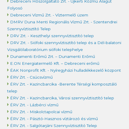
Debreceni Hőszolgáltató Zrt. - Újkerti Közmű Alagút
Folyosó
Debreceni Vízmű Zrt. - Víztermelő üzem
DMRV Duna Menti Regionális Vízmű Zrt. - Szentendrei
Szennyvíztisztító Telep
DRV Zrt. - Keszthelyi szennyvíztisztító telep
DRV Zrt. - Siófoki szennyvíztisztító telep és a Dél-balatoni
Vizsgálólaboratórium siófoki telephelye
Dunamenti Erőmű Zrt. – Dunamenti Erőmű
E.ON Energiatermelő Kft. – Debreceni erőmű
ÉAK Nonprofit Kft. - Nyíregyházi hulladékkezelő központ
ÉRV Zrt. - Csúcsvízmű
ÉRV Zrt. - Kazincbarcika -Berente Térségi komposztáló
telep
ÉRV Zrt. - Kazincbarcika, Városi szennyvíztisztító telep
ÉRV Zrt. - Lázbérci vízmű
ÉRV Zrt. - Miskolctapolcai vízmű
ÉRV Zrt. - Pásztó-Hasznos víztározó és vízmű
ÉRV Zrt. - Salgótarjáni Szennyvíztisztító Telep