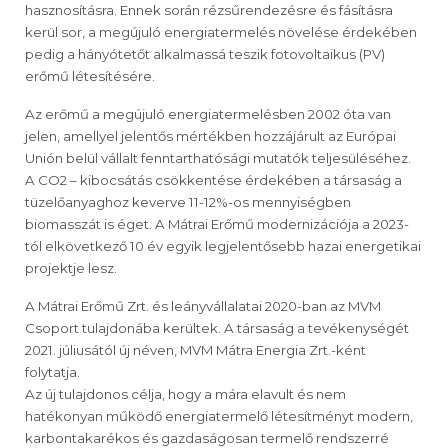
hasznosításra. Ennek során rézsűrendezésre és fásításra
kerül sor, a megújuló energiatermelés növelése érdekében
pedig a hányótetőt alkalmassá teszik fotovoltaikus (PV)
erőmű létesítésére.
Az erőmű a megújuló energiatermelésben 2002 óta van
jelen, amellyel jelentős mértékben hozzájárult az Európai
Unión belül vállalt fenntarthatósági mutatók teljesüléséhez.
A CO2 – kibocsátás csökkentése érdekében a társaság a
tüzelőanyaghoz keverve 11-12%-os mennyiségben
biomasszát is éget. A Mátrai Erőmű modernizációja a 2023-
tól elkövetkező 10 év egyik legjelentősebb hazai energetikai
projektje lesz.
A Mátrai Erőmű Zrt. és leányvállalatai 2020-ban az MVM
Csoport tulajdonába kerültek. A társaság a tevékenységét
2021. júliusától új néven, MVM Mátra Energia Zrt.-ként
folytatja.
Az új tulajdonos célja, hogy a mára elavult és nem
hatékonyan működő energiatermelő létesítményt modern,
karbontakarékos és gazdaságosan termelő rendszerré