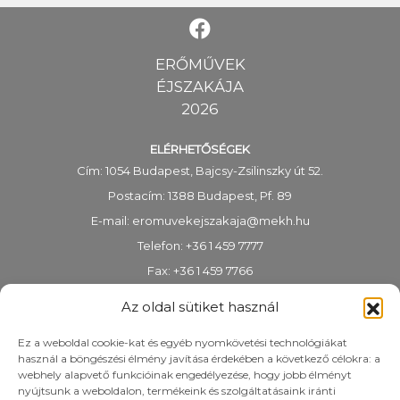
ERŐMŰVEK
ÉJSZAKÁJA
2026
ELÉRHETŐSÉGEK
Cím: 1054 Budapest, Bajcsy-Zsilinszky út 52.
Postacím: 1388 Budapest, Pf. 89
E-mail:
eromuvekejszakaja@mekh.hu
Telefon: +36 1 459 7777
Fax: +36 1 459 7766
KRID-azonosító: 318983938
Az oldal sütiket használ
Ez a weboldal cookie-kat és egyéb nyomkövetési technológiákat
használ a böngészési élmény javítása érdekében a következő célokra: a
webhely alapvető funkcióinak engedélyezése, hogy jobb élményt
nyújtsunk a weboldalon, termékeink és szolgáltatásaink iránti