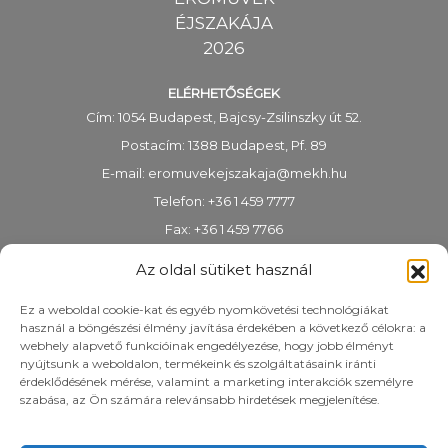
ÉJSZAKÁJA
2026
ELÉRHETŐSÉGEK
Cím: 1054 Budapest, Bajcsy-Zsilinszky út 52.
Postacím: 1388 Budapest, Pf. 89
E-mail:
eromuvekejszakaja@mekh.hu
Telefon: +36 1 459 7777
Fax: +36 1 459 7766
KRID-azonosító: 318983938
Az oldal sütiket használ
Ez a weboldal cookie-kat és egyéb nyomkövetési technológiákat
használ a böngészési élmény javítása érdekében a következő célokra: a
webhely alapvető funkcióinak engedélyezése, hogy jobb élményt
nyújtsunk a weboldalon, termékeink és szolgáltatásaink iránti
érdeklődésének mérése, valamint a marketing interakciók személyre
szabása, az Ön számára relevánsabb hirdetések megjelenítése.