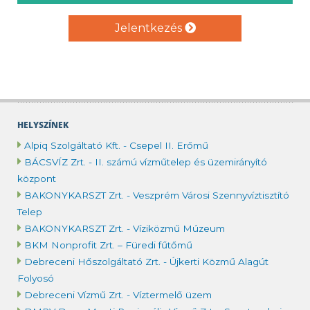
Jelentkezés
HELYSZÍNEK
Alpiq Szolgáltató Kft. - Csepel II. Erőmű
BÁCSVÍZ Zrt. - II. számú vízműtelep és üzemirányító
központ
BAKONYKARSZT Zrt. - Veszprém Városi Szennyvíztisztító
Telep
BAKONYKARSZT Zrt. - Víziközmű Múzeum
BKM Nonprofit Zrt. – Füredi fűtőmű
Debreceni Hőszolgáltató Zrt. - Újkerti Közmű Alagút
Folyosó
Debreceni Vízmű Zrt. - Víztermelő üzem