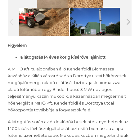
Figyelem
a látogatás 14 éves korig kísérővel ajánlott
A MIHŐ Kft. tulajdonában álló Kenderföldi Biomassza
kazánház a Kilián városrész és a Dorottya utcai hőkörzetek
megújulóenergia alapú ellátását biztosítja. A biomassza
alapú fűtőműben egy Binder típusú 3 MW névleges
teljesítményű kazán működik, a kazánházban megtermelt
hőenergiát a MIHŐ Kft. Kenderföldi és Dorottya utcai
hőközpontja továbbítja a fogyasztók felé.
A látogatás során az érdeklődők betekintést nyerhetnek az
1.100 lakás távhőszolgáltatását biztosító biomassza alapú
fűtőmű üzemeltetésébe. Működés közben megtekinthetik