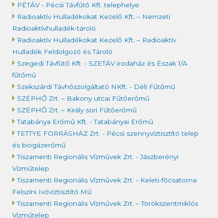
PÉTÁV - Pécsi Távfűtő Kft. telephelye
Radioaktív Hulladékokat Kezelő Kft. – Nemzeti
Radioaktívhulladék-tároló
Radioaktív Hulladékokat Kezelő Kft. – Radioaktív
Hulladék Feldolgozó és Tároló
Szegedi Távfűtő Kft. - SZETÁV irodaház és Észak 1/A
fűtőmű
Szekszárdi Távhőszolgáltató NKft. - Déli Fűtőmű
SZÉPHŐ Zrt. – Bakony utcai Fűtőerőmű
SZÉPHŐ Zrt. – Király sori Fűtőerőmű
Tatabánya Erőmű Kft. - Tatabányai Erőmű
TETTYE FORRÁSHÁZ Zrt. - Pécsi szennyvíztisztító telep
és biogázerőmű
Tiszamenti Regionális Vízművek Zrt. - Jászberényi
Vízműtelep
Tiszamenti Regionális Vízművek Zrt. - Keleti-főcsatorna
Felszíni Ivóvíztisztító Mű
Tiszamenti Regionális Vízművek Zrt. – Törökszentmiklós
Vízműtelep