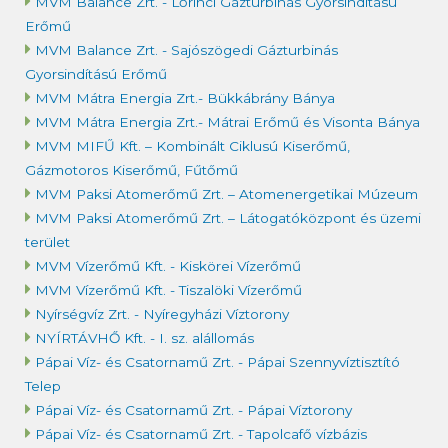
MVM Balance Zrt. - Lőrinci Gázturbinás Gyorsindítású
Erőmű
MVM Balance Zrt. - Sajószögedi Gázturbinás
Gyorsindítású Erőmű
MVM Mátra Energia Zrt.- Bükkábrány Bánya
MVM Mátra Energia Zrt.- Mátrai Erőmű és Visonta Bánya
MVM MIFŰ Kft. – Kombinált Ciklusú Kiserőmű,
Gázmotoros Kiserőmű, Fűtőmű
MVM Paksi Atomerőmű Zrt. – Atomenergetikai Múzeum
MVM Paksi Atomerőmű Zrt. – Látogatóközpont és üzemi
terület
MVM Vízerőmű Kft. - Kiskörei Vízerőmű
MVM Vízerőmű Kft. - Tiszalöki Vízerőmű
Nyírségvíz Zrt. - Nyíregyházi Víztorony
NYÍRTÁVHŐ Kft. - I. sz. alállomás
Pápai Víz- és Csatornamű Zrt. - Pápai Szennyvíztisztító
Telep
Pápai Víz- és Csatornamű Zrt. - Pápai Víztorony
Pápai Víz- és Csatornamű Zrt. - Tapolcafő vízbázis