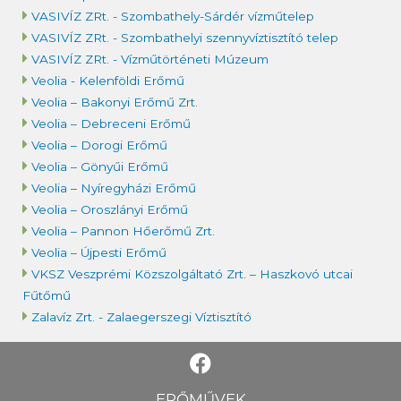
VASIVÍZ ZRt. - Szombathely-Sárdér vízműtelep
VASIVÍZ ZRt. - Szombathelyi szennyvíztisztító telep
VASIVÍZ ZRt. - Vízműtörténeti Múzeum
Veolia - Kelenföldi Erőmű
Veolia – Bakonyi Erőmű Zrt.
Veolia – Debreceni Erőmű
Veolia – Dorogi Erőmű
Veolia – Gönyűi Erőmű
Veolia – Nyíregyházi Erőmű
Veolia – Oroszlányi Erőmű
Veolia – Pannon Hőerőmű Zrt.
Veolia – Újpesti Erőmű
VKSZ Veszprémi Közszolgáltató Zrt. – Haszkovó utcai
Fűtőmű
Zalavíz Zrt. - Zalaegerszegi Víztisztító
ERŐMŰVEK