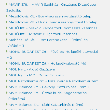
MAVIR ZRt. - MAVIR Székház - Országos Diszpécser
Szolgálat
Mezőföldvíz Kft. - Bonyhádi szennyvíztisztító telep
Mezőföldvíz Kft. - Dunaújvárosi szennyvíztisztító telep
MIHŐ Kft. - Miskolc Kenderföldi Biomassza kazánház
MIHŐ Kft. – Miskolc Bulgárföldi kazánház
Mohács-Hő Kft. – Liszt Ferenc Utcai Fűtőmű és
Biofűtőmű
MOHU BUDAPEST Zrt. - Fővárosi Hulladékhasznosító
Mű
MOHU BUDAPEST Zrt. - Hulladékválogató Mű
MOL Nyrt. - Algyő Gázüzem
MOL Nyrt. - MOL Dunai Finomító
MOL Petrolkémia Zrt. - Tiszaújvárosi Petrolkémiaüzem
MVM Balance Zrt. - Bakonyi Gázturbinás Erőmű
MVM Balance Zrt. - Észak-budai Kogenerációs
Fűtőerőmű
MVM Balance Zrt. - Litéri Gázturbinás Erőmű