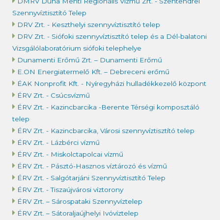
DMRV Duna Menti Regionális Vízmű Zrt. - Szentendrei
Szennyvíztisztító Telep
DRV Zrt. - Keszthelyi szennyvíztisztító telep
DRV Zrt. - Siófoki szennyvíztisztító telep és a Dél-balatoni
Vizsgálólaboratórium siófoki telephelye
Dunamenti Erőmű Zrt. – Dunamenti Erőmű
E.ON Energiatermelő Kft. – Debreceni erőmű
ÉAK Nonprofit Kft. - Nyíregyházi hulladékkezelő központ
ÉRV Zrt. - Csúcsvízmű
ÉRV Zrt. - Kazincbarcika -Berente Térségi komposztáló
telep
ÉRV Zrt. - Kazincbarcika, Városi szennyvíztisztító telep
ÉRV Zrt. - Lázbérci vízmű
ÉRV Zrt. - Miskolctapolcai vízmű
ÉRV Zrt. - Pásztó-Hasznos víztározó és vízmű
ÉRV Zrt. - Salgótarjáni Szennyvíztisztító Telep
ÉRV Zrt. - Tiszaújvárosi víztorony
ÉRV Zrt. – Sárospataki Szennyvíztelep
ÉRV Zrt. – Sátoraljaújhelyi Ivóvíztelep