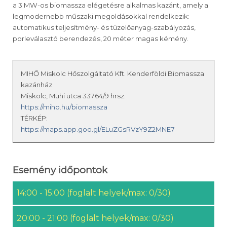
a 3 MW-os biomassza elégetésre alkalmas kazánt, amely a
legmodernebb műszaki megoldásokkal rendelkezik:
automatikus teljesítmény- és tüzelőanyag-szabályozás,
porleválasztó berendezés, 20 méter magas kémény.
MIHŐ Miskolc Hőszolgáltató Kft. Kenderföldi Biomassza
kazánház
Miskolc, Muhi utca 33764/9 hrsz.
https://miho.hu/biomassza
TÉRKÉP:
https://maps.app.goo.gl/ELuZGsRVzY9Z2MNE7
Esemény időpontok
14:00 - 15:00 (foglalt helyek/max: 0/30)
20:00 - 21:00 (foglalt helyek/max: 0/30)