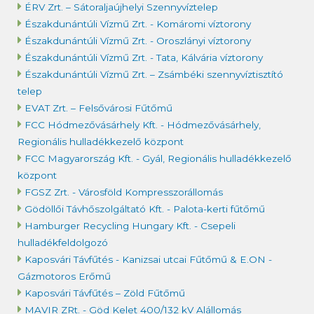
ÉRV Zrt. – Sátoraljaújhelyi Szennyvíztelep
Északdunántúli Vízmű Zrt. - Komáromi víztorony
Északdunántúli Vízmű Zrt. - Oroszlányi víztorony
Északdunántúli Vízmű Zrt. - Tata, Kálvária víztorony
Északdunántúli Vízmű Zrt. – Zsámbéki szennyvíztisztító
telep
EVAT Zrt. – Felsővárosi Fűtőmű
FCC Hódmezővásárhely Kft. - Hódmezővásárhely,
Regionális hulladékkezelő központ
FCC Magyarország Kft. - Gyál, Regionális hulladékkezelő
központ
FGSZ Zrt. - Városföld Kompresszorállomás
Gödöllői Távhőszolgáltató Kft. - Palota-kerti fűtőmű
Hamburger Recycling Hungary Kft. - Csepeli
hulladékfeldolgozó
Kaposvári Távfűtés - Kanizsai utcai Fűtőmű & E.ON -
Gázmotoros Erőmű
Kaposvári Távfűtés – Zöld Fűtőmű
MAVIR ZRt. - Göd Kelet 400/132 kV Alállomás