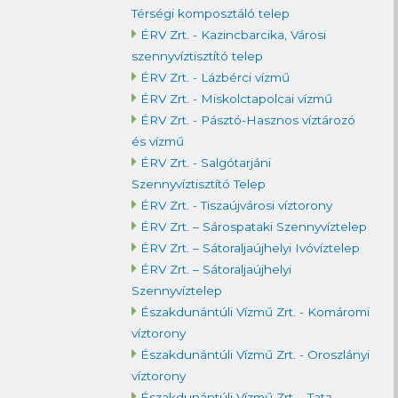
Térségi komposztáló telep
ÉRV Zrt. - Kazincbarcika, Városi
szennyvíztisztító telep
ÉRV Zrt. - Lázbérci vízmű
ÉRV Zrt. - Miskolctapolcai vízmű
ÉRV Zrt. - Pásztó-Hasznos víztározó
és vízmű
ÉRV Zrt. - Salgótarjáni
Szennyvíztisztító Telep
ÉRV Zrt. - Tiszaújvárosi víztorony
ÉRV Zrt. – Sárospataki Szennyvíztelep
ÉRV Zrt. – Sátoraljaújhelyi Ivóvíztelep
ÉRV Zrt. – Sátoraljaújhelyi
Szennyvíztelep
Északdunántúli Vízmű Zrt. - Komáromi
víztorony
Északdunántúli Vízmű Zrt. - Oroszlányi
víztorony
Északdunántúli Vízmű Zrt. - Tata,