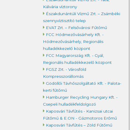
Kálvária víztorony
Északdunántúli Vízmű Zrt. – Zsámbéki
szennyvíztisztító telep
EVAT Zrt. – Felsővárosi Fűtőmű
FCC Hódmezővásárhely Kft. -
Hódmezővásárhely, Regionális
hulladékkezelő központ
FCC Magyarország Kft. - Gyál,
Regionális hulladékkezelő központ
FGSZ Zrt. - Városföld
Kompresszorállomás
Gödöllői Távhőszolgáltató Kft. - Palota-
kerti fűtőmű
Hamburger Recycling Hungary Kft. -
Csepeli hulladékfeldolgozó
Kaposvári Távfűtés - Kanizsai utcai
Fűtőmű & E.ON - Gázmotoros Erőmű
Kaposvári Távfűtés – Zöld Fűtőmű