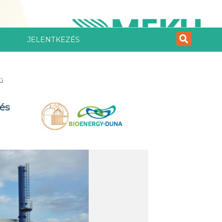
JELENTKEZÉS
mű
 és