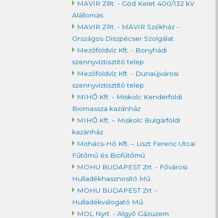
MAVIR ZRt. - Göd Kelet 400/132 kV
Alállomás
MAVIR ZRt. - MAVIR Székház -
Országos Diszpécser Szolgálat
Mezőföldvíz Kft. - Bonyhádi
szennyvíztisztító telep
Mezőföldvíz Kft. - Dunaújvárosi
szennyvíztisztító telep
MIHŐ Kft. - Miskolc Kenderföldi
Biomassza kazánház
MIHŐ Kft. – Miskolc Bulgárföldi
kazánház
Mohács-Hő Kft. – Liszt Ferenc Utcai
Fűtőmű és Biofűtőmű
MOHU BUDAPEST Zrt. - Fővárosi
Hulladékhasznosító Mű
MOHU BUDAPEST Zrt. -
Hulladékválogató Mű
MOL Nyrt. - Algyő Gázüzem