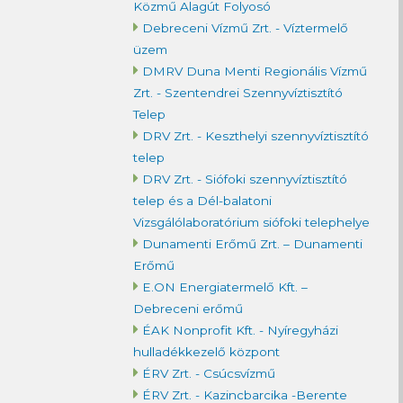
Közmű Alagút Folyosó
Debreceni Vízmű Zrt. - Víztermelő
üzem
DMRV Duna Menti Regionális Vízmű
Zrt. - Szentendrei Szennyvíztisztító
Telep
DRV Zrt. - Keszthelyi szennyvíztisztító
telep
DRV Zrt. - Siófoki szennyvíztisztító
telep és a Dél-balatoni
Vizsgálólaboratórium siófoki telephelye
Dunamenti Erőmű Zrt. – Dunamenti
Erőmű
E.ON Energiatermelő Kft. –
Debreceni erőmű
ÉAK Nonprofit Kft. - Nyíregyházi
hulladékkezelő központ
ÉRV Zrt. - Csúcsvízmű
ÉRV Zrt. - Kazincbarcika -Berente