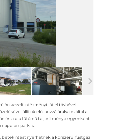
lön kezelt intézményt lát el távhővel.
lésével állítjuk elő, hozzájárulva ezáltal a
án és a bio fűtőmű teljesítménye egyenként
ű napelempark is.
, betekintést nyerhetnek a korszerű, füstgáz