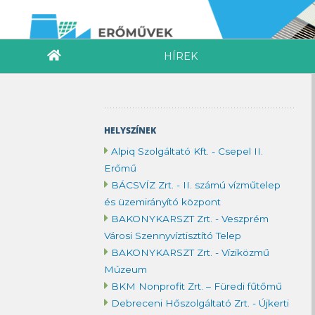
HÍREK
HELYSZÍNEK
Alpiq Szolgáltató Kft. - Csepel II.
Erőmű
BÁCSVÍZ Zrt. - II. számú vízműtelep
és üzemirányító központ
BAKONYKARSZT Zrt. - Veszprém
Városi Szennyvíztisztító Telep
BAKONYKARSZT Zrt. - Víziközmű
Múzeum
BKM Nonprofit Zrt. – Füredi fűtőmű
Debreceni Hőszolgáltató Zrt. - Újkerti