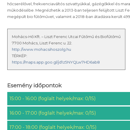
hőcserélővel, frekvenciaváltós szivattyúkkal, gázégőkkel és ma
működésébe. Megnézhetik a 2013-ban teljesen felújított Liszt Fe
megépült bio fűtőművet, valamint a 2018-ban átadásra került 4
Mohács-Hő Kft. – Liszt Ferenc Utcai Fűtőmű és Biofűtőmű
7700 Mohács, Liszt Ferenc u. 22.
http://www.mohacsihoszolg.hu
TÉRKÉP:
https://maps.app.goo.gl/jd1z5NYQLw7HD6ab8
Esemény időpontok
15:00 - 16:00 (foglalt helyek/max: 0/15)
16:00 - 17:00 (foglalt helyek/max: 0/15)
17:00 - 18:00 (foglalt helyek/max: 0/15)