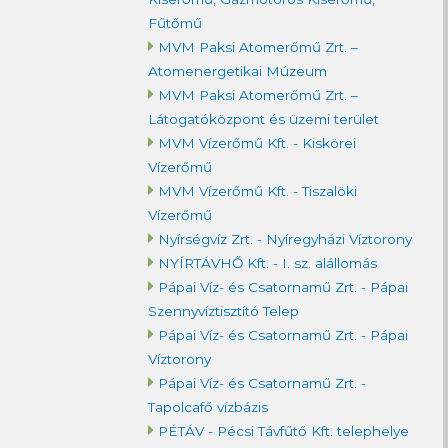
Fűtőmű
MVM Paksi Atomerőmű Zrt. –
Atomenergetikai Múzeum
MVM Paksi Atomerőmű Zrt. –
Látogatóközpont és üzemi terület
MVM Vízerőmű Kft. - Kiskörei
Vízerőmű
MVM Vízerőmű Kft. - Tiszalöki
Vízerőmű
Nyírségvíz Zrt. - Nyíregyházi Víztorony
NYÍRTÁVHŐ Kft. - I. sz. alállomás
Pápai Víz- és Csatornamű Zrt. - Pápai
Szennyvíztisztító Telep
Pápai Víz- és Csatornamű Zrt. - Pápai
Víztorony
Pápai Víz- és Csatornamű Zrt. -
Tapolcafő vízbázis
PÉTÁV - Pécsi Távfűtő Kft. telephelye