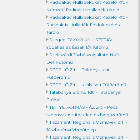
Radioaktív Hulladékokat Kezelő Kft. –
Nemzeti Radioaktívhulladék-tároló
Radioaktív Hulladékokat Kezelő Kft. –
Radioaktív Hulladék Feldolgozó és
Tároló
Szegedi Távfűtő Kft. - SZETÁV
irodaház és Észak 1/A fűtőmű
Szekszárdi Távhőszolgáltató NKft. -
Déli Fűtőmű
SZÉPHŐ Zrt. – Bakony utcai
Fűtőerőmű
SZÉPHŐ Zrt. – Király sori Fűtőerőmű
Tatabánya Erőmű Kft. - Tatabányai
Erőmű
TETTYE FORRÁSHÁZ Zrt. - Pécsi
szennyvíztisztító telep és biogázerőmű
Tiszamenti Regionális Vízművek Zrt. -
Jászberényi Vízműtelep
Tiszamenti Regionális Vízművek Zrt. -