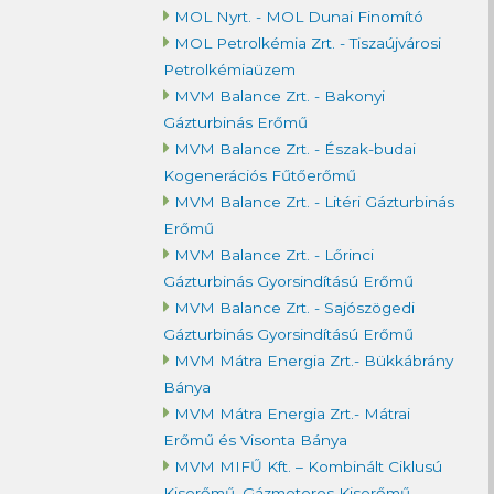
MOL Nyrt. - MOL Dunai Finomító
MOL Petrolkémia Zrt. - Tiszaújvárosi
Petrolkémiaüzem
MVM Balance Zrt. - Bakonyi
Gázturbinás Erőmű
MVM Balance Zrt. - Észak-budai
Kogenerációs Fűtőerőmű
MVM Balance Zrt. - Litéri Gázturbinás
Erőmű
MVM Balance Zrt. - Lőrinci
Gázturbinás Gyorsindítású Erőmű
MVM Balance Zrt. - Sajószögedi
Gázturbinás Gyorsindítású Erőmű
MVM Mátra Energia Zrt.- Bükkábrány
Bánya
MVM Mátra Energia Zrt.- Mátrai
Erőmű és Visonta Bánya
MVM MIFŰ Kft. – Kombinált Ciklusú
Kiserőmű, Gázmotoros Kiserőmű,