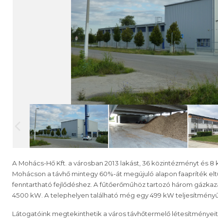
A Mohács-Hő Kft. a városban 2013 lakást, 36 közintézményt és 8 kü
Mohácson a távhő mintegy 60%-át megújuló alapon faapríték eltüze
fenntartható fejlődéshez. A fűtőerőműhöz tartozó három gázkaz
4500 kW. A telephelyen található még egy 499 kW teljesítmény
Látogatóink megtekinthetik a város távhőtermelő létesítményeit