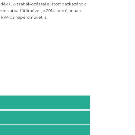
radék O2-szabályozással ellátott gázkazánok
renc utcai fűtőművet, a 2014-ben újonnan
99 kW-os naperőművet is.