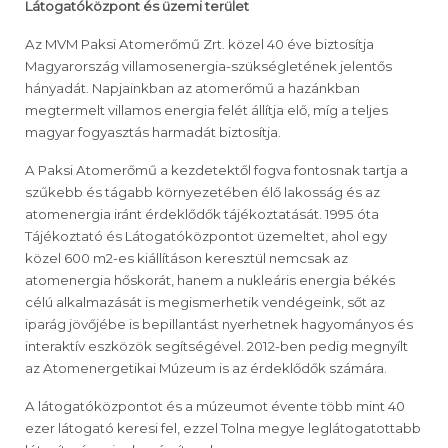
Látogatóközpont és üzemi terület
Az MVM Paksi Atomerőmű Zrt. közel 40 éve biztosítja
Magyarország villamosenergia-szükségletének jelentős
hányadát. Napjainkban az atomerőmű a hazánkban
megtermelt villamos energia felét állítja elő, míg a teljes
magyar fogyasztás harmadát biztosítja.
A Paksi Atomerőmű a kezdetektől fogva fontosnak tartja a
szűkebb és tágabb környezetében élő lakosság és az
atomenergia iránt érdeklődők tájékoztatását. 1995 óta
Tájékoztató és Látogatóközpontot üzemeltet, ahol egy
közel 600 m2-es kiállításon keresztül nemcsak az
atomenergia hőskorát, hanem a nukleáris energia békés
célú alkalmazását is megismerhetik vendégeink, sőt az
iparág jövőjébe is bepillantást nyerhetnek hagyományos és
interaktív eszközök segítségével. 2012-ben pedig megnyílt
az Atomenergetikai Múzeum is az érdeklődők számára.
A látogatóközpontot és a múzeumot évente több mint 40
ezer látogató keresi fel, ezzel Tolna megye leglátogatottabb