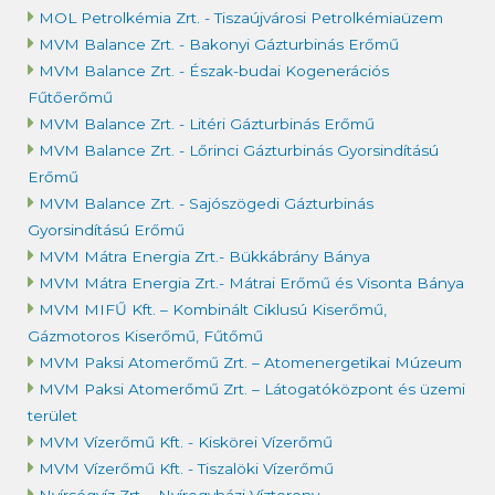
MOL Petrolkémia Zrt. - Tiszaújvárosi Petrolkémiaüzem
MVM Balance Zrt. - Bakonyi Gázturbinás Erőmű
MVM Balance Zrt. - Észak-budai Kogenerációs
Fűtőerőmű
MVM Balance Zrt. - Litéri Gázturbinás Erőmű
MVM Balance Zrt. - Lőrinci Gázturbinás Gyorsindítású
Erőmű
MVM Balance Zrt. - Sajószögedi Gázturbinás
Gyorsindítású Erőmű
MVM Mátra Energia Zrt.- Bükkábrány Bánya
MVM Mátra Energia Zrt.- Mátrai Erőmű és Visonta Bánya
MVM MIFŰ Kft. – Kombinált Ciklusú Kiserőmű,
Gázmotoros Kiserőmű, Fűtőmű
MVM Paksi Atomerőmű Zrt. – Atomenergetikai Múzeum
MVM Paksi Atomerőmű Zrt. – Látogatóközpont és üzemi
terület
MVM Vízerőmű Kft. - Kiskörei Vízerőmű
MVM Vízerőmű Kft. - Tiszalöki Vízerőmű