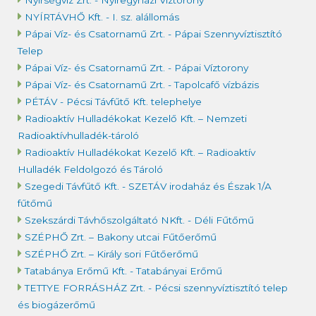
Nyírségvíz Zrt. - Nyíregyházi Víztorony
NYÍRTÁVHŐ Kft. - I. sz. alállomás
Pápai Víz- és Csatornamű Zrt. - Pápai Szennyvíztisztító
Telep
Pápai Víz- és Csatornamű Zrt. - Pápai Víztorony
Pápai Víz- és Csatornamű Zrt. - Tapolcafő vízbázis
PÉTÁV - Pécsi Távfűtő Kft. telephelye
Radioaktív Hulladékokat Kezelő Kft. – Nemzeti
Radioaktívhulladék-tároló
Radioaktív Hulladékokat Kezelő Kft. – Radioaktív
Hulladék Feldolgozó és Tároló
Szegedi Távfűtő Kft. - SZETÁV irodaház és Észak 1/A
fűtőmű
Szekszárdi Távhőszolgáltató NKft. - Déli Fűtőmű
SZÉPHŐ Zrt. – Bakony utcai Fűtőerőmű
SZÉPHŐ Zrt. – Király sori Fűtőerőmű
Tatabánya Erőmű Kft. - Tatabányai Erőmű
TETTYE FORRÁSHÁZ Zrt. - Pécsi szennyvíztisztító telep
és biogázerőmű