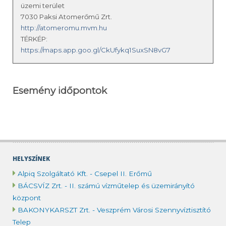
üzemi terület
7030 Paksi Atomerőmű Zrt.
http://atomeromu.mvm.hu
TÉRKÉP:
https://maps.app.goo.gl/CkUfykq1SuxSN8vG7
Esemény időpontok
HELYSZÍNEK
Alpiq Szolgáltató Kft. - Csepel II. Erőmű
BÁCSVÍZ Zrt. - II. számú vízműtelep és üzemirányító
központ
BAKONYKARSZT Zrt. - Veszprém Városi Szennyvíztisztító
Telep