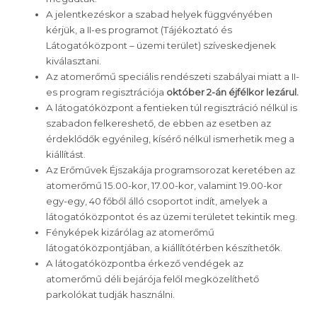
A jelentkezéskor a szabad helyek függvényében
kérjük, a II-es programot (Tájékoztató és
Látogatóközpont – üzemi terület) szíveskedjenek
kiválasztani.
Az atomerőmű speciális rendészeti szabályai miatt a II-
es program regisztrációja
október 2-án éjfélkor lezárul.
A látogatóközpont a fentieken túl regisztráció nélkül is
szabadon felkereshető, de ebben az esetben az
érdeklődők egyénileg, kísérő nélkül ismerhetik meg a
kiállítást.
Az Erőművek Éjszakája programsorozat keretében az
atomerőmű 15.00-kor, 17.00-kor, valamint 19.00-kor
egy-egy, 40 főből álló csoportot indít, amelyek a
látogatóközpontot és az üzemi területet tekintik meg.
Fényképek kizárólag az atomerőmű
látogatóközpontjában, a kiállítótérben készíthetők.
A látogatóközpontba érkező vendégek az
atomerőmű déli bejárója felől megközelíthető
parkolókat tudják használni.