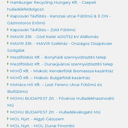
Hamburger Recycling Hungary Kft. - Csepeli
hulladékfeldolgozó
Kaposvári Távfűtés - Kanizsai utcai Fűtőmű & E.ON -
Gázmotoros Erőmű
Kaposvári Távfűtés – Zöld Fűtőmű
MAVIR ZRt. - Göd Kelet 400/132 kV Alállomás
MAVIR ZRt. - MAVIR Székház - Országos Diszpécser
Szolgálat
Mezőföldvíz Kft. - Bonyhádi szennyvíztisztító telep
Mezőföldvíz Kft. - Dunaújvárosi szennyvíztisztító telep
MIHŐ Kft. - Miskolc Kenderföldi Biomassza kazánház
MIHŐ Kft. – Miskolc Bulgárföldi kazánház
Mohács-Hő Kft. – Liszt Ferenc Utcai Fűtőmű és
Biofűtőmű
MOHU BUDAPEST Zrt. - Fővárosi Hulladékhasznosító
Mű
MOHU BUDAPEST Zrt. - Hulladékválogató Mű
MOL Nyrt. - Algyő Gázüzem
MOL Nyrt. - MOL Dunai Finomító