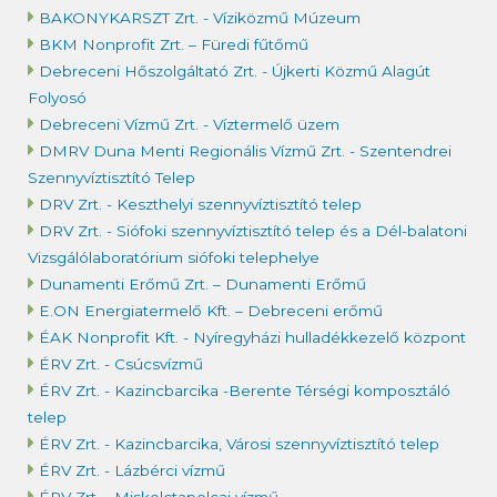
BAKONYKARSZT Zrt. - Víziközmű Múzeum
BKM Nonprofit Zrt. – Füredi fűtőmű
Debreceni Hőszolgáltató Zrt. - Újkerti Közmű Alagút
Folyosó
Debreceni Vízmű Zrt. - Víztermelő üzem
DMRV Duna Menti Regionális Vízmű Zrt. - Szentendrei
Szennyvíztisztító Telep
DRV Zrt. - Keszthelyi szennyvíztisztító telep
DRV Zrt. - Siófoki szennyvíztisztító telep és a Dél-balatoni
Vizsgálólaboratórium siófoki telephelye
Dunamenti Erőmű Zrt. – Dunamenti Erőmű
E.ON Energiatermelő Kft. – Debreceni erőmű
ÉAK Nonprofit Kft. - Nyíregyházi hulladékkezelő központ
ÉRV Zrt. - Csúcsvízmű
ÉRV Zrt. - Kazincbarcika -Berente Térségi komposztáló
telep
ÉRV Zrt. - Kazincbarcika, Városi szennyvíztisztító telep
ÉRV Zrt. - Lázbérci vízmű