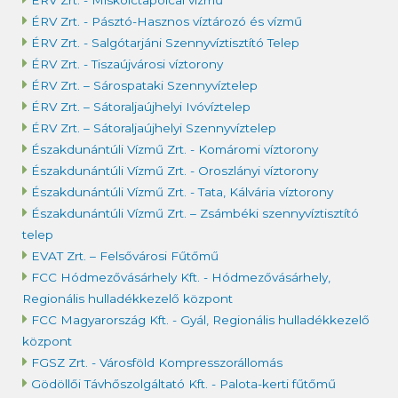
ÉRV Zrt. - Miskolctapolcai vízmű
ÉRV Zrt. - Pásztó-Hasznos víztározó és vízmű
ÉRV Zrt. - Salgótarjáni Szennyvíztisztító Telep
ÉRV Zrt. - Tiszaújvárosi víztorony
ÉRV Zrt. – Sárospataki Szennyvíztelep
ÉRV Zrt. – Sátoraljaújhelyi Ivóvíztelep
ÉRV Zrt. – Sátoraljaújhelyi Szennyvíztelep
Északdunántúli Vízmű Zrt. - Komáromi víztorony
Északdunántúli Vízmű Zrt. - Oroszlányi víztorony
Északdunántúli Vízmű Zrt. - Tata, Kálvária víztorony
Északdunántúli Vízmű Zrt. – Zsámbéki szennyvíztisztító
telep
EVAT Zrt. – Felsővárosi Fűtőmű
FCC Hódmezővásárhely Kft. - Hódmezővásárhely,
Regionális hulladékkezelő központ
FCC Magyarország Kft. - Gyál, Regionális hulladékkezelő
központ
FGSZ Zrt. - Városföld Kompresszorállomás
Gödöllői Távhőszolgáltató Kft. - Palota-kerti fűtőmű