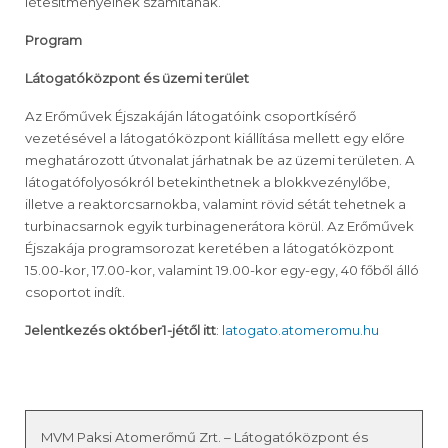
létesítményeinek számítanak.
Program
Látogatóközpont és üzemi terület
Az Erőművek Éjszakáján látogatóink csoportkísérő
vezetésével a látogatóközpont kiállítása mellett egy előre
meghatározott útvonalat járhatnak be az üzemi területen. A
látogatófolyosókról betekinthetnek a blokkvezénylőbe,
illetve a reaktorcsarnokba, valamint rövid sétát tehetnek a
turbinacsarnok egyik turbinagenerátora körül. Az Erőművek
Éjszakája programsorozat keretében a látogatóközpont
15.00-kor, 17.00-kor, valamint 19.00-kor egy-egy, 40 főből álló
csoportot indít.
Jelentkezés október1-jétől itt
:
latogato.atomeromu.hu
MVM Paksi Atomerőmű Zrt. – Látogatóközpont és