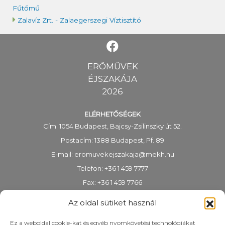
Fűtőmű
Zalavíz Zrt. - Zalaegerszegi Víztisztító
ERŐMŰVEK
ÉJSZAKÁJA
2026
ELÉRHETŐSÉGEK
Cím: 1054 Budapest, Bajcsy-Zsilinszky út 52.
Postacím: 1388 Budapest, Pf. 89
E-mail:
eromuvekejszakaja@mekh.hu
Telefon: +36 1 459 7777
Fax: +36 1 459 7766
KRID-azonosító: 318983938
Az oldal sütiket használ
Ez a weboldal cookie-kat és egyéb nyomkövetési technológiákat