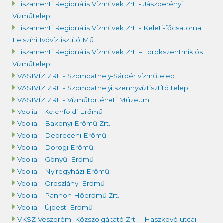
Tiszamenti Regionális Vízművek Zrt. - Jászberényi
Vízműtelep
Tiszamenti Regionális Vízművek Zrt. - Keleti-főcsatorna
Felszíni Ivóvíztisztító Mű
Tiszamenti Regionális Vízművek Zrt. – Törökszentmiklós
Vízműtelep
VASIVÍZ ZRt. - Szombathely-Sárdér vízműtelep
VASIVÍZ ZRt. - Szombathelyi szennyvíztisztító telep
VASIVÍZ ZRt. - Vízműtörténeti Múzeum
Veolia - Kelenföldi Erőmű
Veolia – Bakonyi Erőmű Zrt.
Veolia – Debreceni Erőmű
Veolia – Dorogi Erőmű
Veolia – Gönyűi Erőmű
Veolia – Nyíregyházi Erőmű
Veolia – Oroszlányi Erőmű
Veolia – Pannon Hőerőmű Zrt.
Veolia – Újpesti Erőmű
VKSZ Veszprémi Közszolgáltató Zrt. – Haszkovó utcai