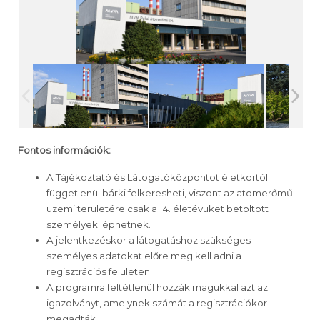
Fontos információk:
A Tájékoztató és Látogatóközpontot életkortól
függetlenül bárki felkeresheti, viszont az atomerőmű
üzemi területére csak a 14. életévüket betöltött
személyek léphetnek.
A jelentkezéskor a látogatáshoz szükséges
személyes adatokat előre meg kell adni a
regisztrációs felületen.
A programra feltétlenül hozzák magukkal azt az
igazolványt, amelynek számát a regisztrációkor
megadták.