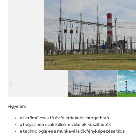
Figyelem
az erőmű csak 16 év felettieknek látogatható
a helyszínen csak külső felvételek készíthetők
a technológia és a munkavállalók fényképezése tilos