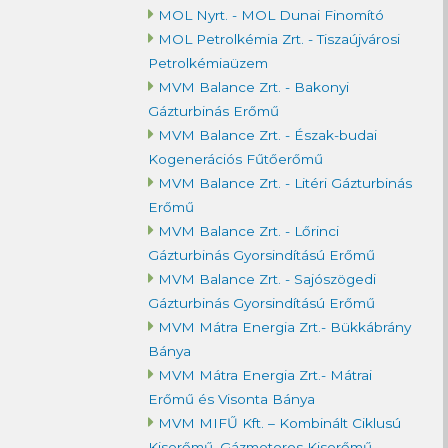
MOL Nyrt. - MOL Dunai Finomító
MOL Petrolkémia Zrt. - Tiszaújvárosi
Petrolkémiaüzem
MVM Balance Zrt. - Bakonyi
Gázturbinás Erőmű
MVM Balance Zrt. - Észak-budai
Kogenerációs Fűtőerőmű
MVM Balance Zrt. - Litéri Gázturbinás
Erőmű
MVM Balance Zrt. - Lőrinci
Gázturbinás Gyorsindítású Erőmű
MVM Balance Zrt. - Sajószögedi
Gázturbinás Gyorsindítású Erőmű
MVM Mátra Energia Zrt.- Bükkábrány
Bánya
MVM Mátra Energia Zrt.- Mátrai
Erőmű és Visonta Bánya
MVM MIFŰ Kft. – Kombinált Ciklusú
Kiserőmű, Gázmotoros Kiserőmű,