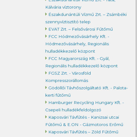
Kálvária víztorony
Északdunántúli Vízmű Zrt. – Zsámbéki
szennyvíztisztító telep
EVAT Zrt. – Felsővárosi Fűtőmű
FCC Hódmezővásárhely Kft. -
Hódmezővásárhely, Regionális
hulladékkezelő központ
FCC Magyarország Kft. - Gyál,
Regionális hulladékkezelő központ
FGSZ Zrt. - Városföld
Kompresszorállomás
Gödöllői Távhőszolgáltató Kft. - Palota-
kerti fűtőmű
Hamburger Recycling Hungary Kft. -
Csepeli hulladékfeldolgozó
Kaposvári Távfűtés - Kanizsai utcai
Fűtőmű & E.ON - Gázmotoros Erőmű
Kaposvári Távfűtés – Zöld Fűtőmű