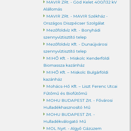
MAVIR ZRt. - Göd Kelet 400/132 kV
Alállomás
MAVIR ZRt. - MAVIR Székház -
Országos Diszpécser Szolgálat
Mezőföldvíz Kft. - Bonyhádi
szennyvíztisztító telep
Mezőföldvíz Kft. - Dunaújvárosi
szennyvíztisztító telep
MIHŐ Kft. - Miskolc Kenderföldi
Biomassza kazánház
MIHŐ Kft. – Miskolc Bulgárföldi
kazánház
Mohács-Hő Kft. – Liszt Ferenc Utcai
Fűtőmű és Biofűtőmű
MOHU BUDAPEST Zrt. - Fővárosi
Hulladékhasznosító Mű
MOHU BUDAPEST Zrt. -
Hulladékválogató Mű
MOL Nyrt. - Algyő Gázüzem