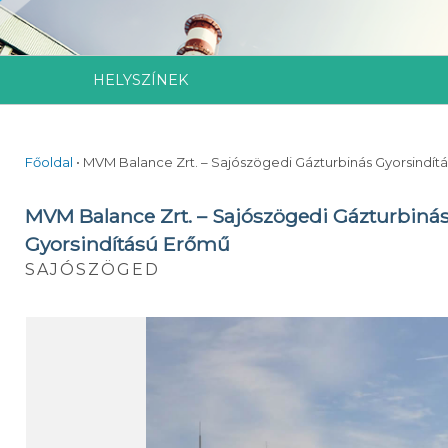
HELYSZÍNEK
Főoldal
•
MVM Balance Zrt. – Sajószögedi Gázturbinás Gyorsindít
MVM Balance Zrt. – Sajószögedi Gázturbiná
Gyorsindítású Erőmű
SAJÓSZÖGED