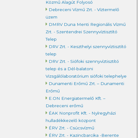
Közmű Alagút Folyosó
Debreceni Vízmű Zrt. - Víztermelő
üzem
DMRV Duna Menti Regionális Vízmű
Zrt. - Szentendrei Szennyvíztisztító
Telep
DRV Zrt. - Keszthelyi szennyvíztisztító
telep
DRV Zrt. - Siófoki szennyvíztisztító
telep és a Dél-balatoni
Vizsgálólaboratórium siófoki telephelye
Dunamenti Erőmű Zrt. – Dunamenti
Erőmű
E.ON Energiatermelő Kft. –
Debreceni erőmű
ÉAK Nonprofit Kft. - Nyíregyházi
hulladékkezelő központ
ÉRV Zrt. - Csúcsvízmű
ÉRV Zrt. - Kazincbarcika -Berente