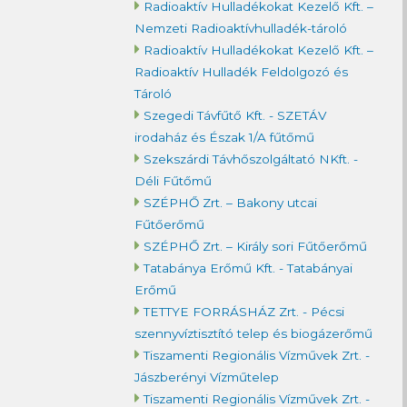
Radioaktív Hulladékokat Kezelő Kft. –
Nemzeti Radioaktívhulladék-tároló
Radioaktív Hulladékokat Kezelő Kft. –
Radioaktív Hulladék Feldolgozó és
Tároló
Szegedi Távfűtő Kft. - SZETÁV
irodaház és Észak 1/A fűtőmű
Szekszárdi Távhőszolgáltató NKft. -
Déli Fűtőmű
SZÉPHŐ Zrt. – Bakony utcai
Fűtőerőmű
SZÉPHŐ Zrt. – Király sori Fűtőerőmű
Tatabánya Erőmű Kft. - Tatabányai
Erőmű
TETTYE FORRÁSHÁZ Zrt. - Pécsi
szennyvíztisztító telep és biogázerőmű
Tiszamenti Regionális Vízművek Zrt. -
Jászberényi Vízműtelep
Tiszamenti Regionális Vízművek Zrt. -