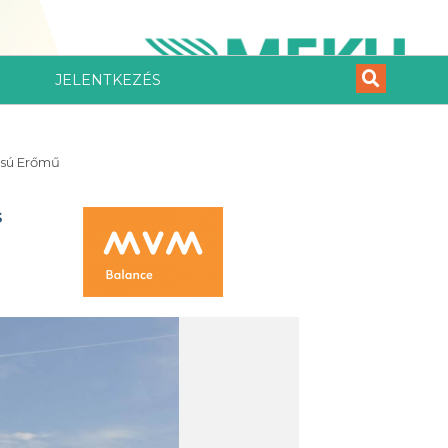
JELENTKEZÉS
ású Erőmű
s