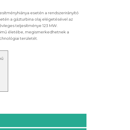
ljesítményhiánya esetén a rendszerirányító
etén a gázturbina olaj elégetésével az
névleges teljesítménye 123 MW.
erőmű életébe, megismerkedhetnek a
hnológiai területét.
mű