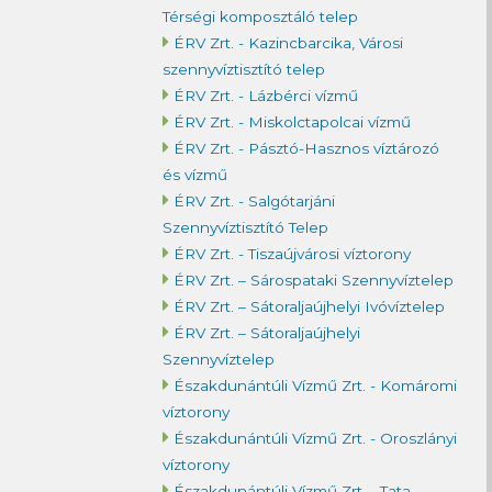
Térségi komposztáló telep
ÉRV Zrt. - Kazincbarcika, Városi
szennyvíztisztító telep
ÉRV Zrt. - Lázbérci vízmű
ÉRV Zrt. - Miskolctapolcai vízmű
ÉRV Zrt. - Pásztó-Hasznos víztározó
és vízmű
ÉRV Zrt. - Salgótarjáni
Szennyvíztisztító Telep
ÉRV Zrt. - Tiszaújvárosi víztorony
ÉRV Zrt. – Sárospataki Szennyvíztelep
ÉRV Zrt. – Sátoraljaújhelyi Ivóvíztelep
ÉRV Zrt. – Sátoraljaújhelyi
Szennyvíztelep
Északdunántúli Vízmű Zrt. - Komáromi
víztorony
Északdunántúli Vízmű Zrt. - Oroszlányi
víztorony
Északdunántúli Vízmű Zrt. - Tata,