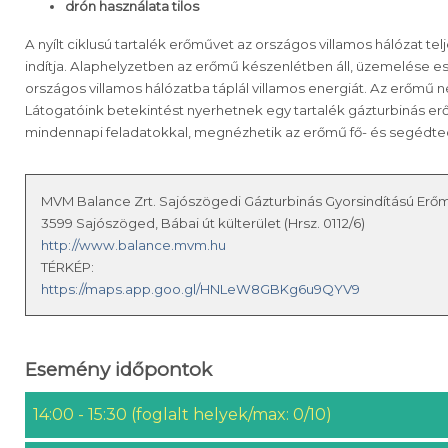
drón használata tilos
A nyílt ciklusú tartalék erőművet az országos villamos hálózat te
indítja. Alaphelyzetben az erőmű készenlétben áll, üzemelése es
országos villamos hálózatba táplál villamos energiát. Az erőmű 
Látogatóink betekintést nyerhetnek egy tartalék gázturbinás 
mindennapi feladatokkal, megnézhetik az erőmű fő- és segédtec
MVM Balance Zrt. Sajószögedi Gázturbinás Gyorsindítású Erő
3599 Sajószöged, Bábai út külterület (Hrsz. 0112/6)
http://www.balance.mvm.hu
TÉRKÉP:
https://maps.app.goo.gl/HNLeW8GBKg6u9QYV9
Esemény időpontok
14:00 - 15:30 (foglalt helyek/max: 0/10)