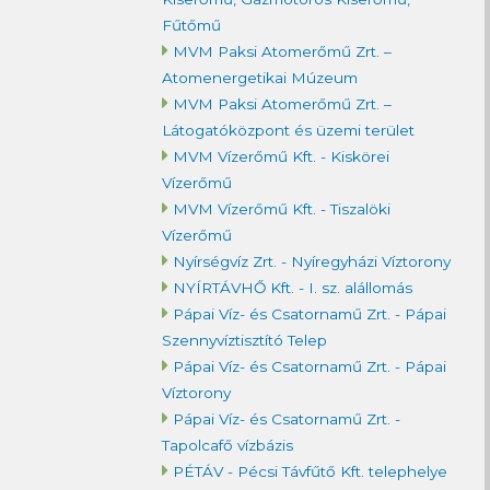
Fűtőmű
MVM Paksi Atomerőmű Zrt. –
Atomenergetikai Múzeum
MVM Paksi Atomerőmű Zrt. –
Látogatóközpont és üzemi terület
MVM Vízerőmű Kft. - Kiskörei
Vízerőmű
MVM Vízerőmű Kft. - Tiszalöki
Vízerőmű
Nyírségvíz Zrt. - Nyíregyházi Víztorony
NYÍRTÁVHŐ Kft. - I. sz. alállomás
Pápai Víz- és Csatornamű Zrt. - Pápai
Szennyvíztisztító Telep
Pápai Víz- és Csatornamű Zrt. - Pápai
Víztorony
Pápai Víz- és Csatornamű Zrt. -
Tapolcafő vízbázis
PÉTÁV - Pécsi Távfűtő Kft. telephelye