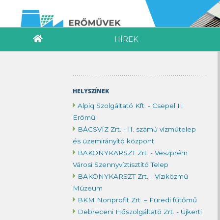
HÍREK
HELYSZÍNEK
Alpiq Szolgáltató Kft. - Csepel II.
Erőmű
BÁCSVÍZ Zrt. - II. számú vízműtelep
és üzemirányító központ
BAKONYKARSZT Zrt. - Veszprém
Városi Szennyvíztisztító Telep
BAKONYKARSZT Zrt. - Víziközmű
Múzeum
BKM Nonprofit Zrt. – Füredi fűtőmű
Debreceni Hőszolgáltató Zrt. - Újkerti