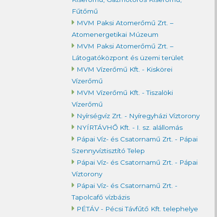
Fűtőmű
MVM Paksi Atomerőmű Zrt. –
Atomenergetikai Múzeum
MVM Paksi Atomerőmű Zrt. –
Látogatóközpont és üzemi terület
MVM Vízerőmű Kft. - Kiskörei
Vízerőmű
MVM Vízerőmű Kft. - Tiszalöki
Vízerőmű
Nyírségvíz Zrt. - Nyíregyházi Víztorony
NYÍRTÁVHŐ Kft. - I. sz. alállomás
Pápai Víz- és Csatornamű Zrt. - Pápai
Szennyvíztisztító Telep
Pápai Víz- és Csatornamű Zrt. - Pápai
Víztorony
Pápai Víz- és Csatornamű Zrt. -
Tapolcafő vízbázis
PÉTÁV - Pécsi Távfűtő Kft. telephelye