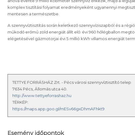
ahová évente 9 millió köbméter szennyvíz érkezik, majd a legúj
komplex tisztítási folyamat eredményeként ugyanennyi megtisztít
mentesen a természetbe.
A szennyvíztisztítás során keletkező szennyvíziszapból és a régió
működő erőmű zöld energiát állít elő: évi 960 hőlégballon megtöl
elégetésével gázmotorjai évi 5 millió kWh villamos energiát ter
TETTYE FORRÁSHÁZ Zrt. - Pécs városi szennyvíztisztító telep
7634 Pécs, Állomás utca 40.
http://www.tettyeforrashaz.hu
TÉRKÉP:
https://maps.app.goo.gl/mESv66gxDhmAFhkt9
Esemény időpontok