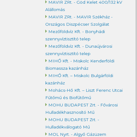
MAVIR ZRt. - Göd Kelet 400/132 kV
Alállomás
MAVIR ZRt. - MAVIR Székház -
Országos Diszpécser Szolgálat
Mezőföldvíz Kft. - Bonyhádi
szennyvíztisztító telep
Mezőföldvíz Kft. - Dunaújvárosi
szennyvíztisztító telep
MIHŐ Kft. - Miskolc Kenderföldi
Biomassza kazánház
MIHŐ Kft. – Miskolc Bulgárföldi
kazánház
Mohács-Hő Kft. – Liszt Ferenc Utcai
Fűtőmű és Biofűtőmű
MOHU BUDAPEST Zrt. - Fővárosi
Hulladékhasznosító Mű
MOHU BUDAPEST Zrt. -
Hulladékválogató Mű
MOL Nyrt. - Algyő Gázüzem