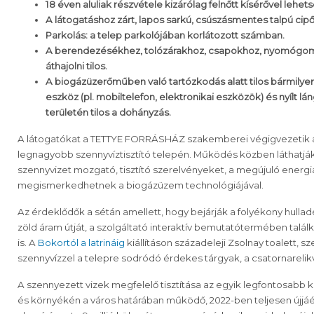
18 éven aluliak részvétele kizárólag felnőtt kísérővel lehet
A látogatáshoz zárt, lapos sarkú, csúszásmentes talpú cipő
Parkolás: a telep parkolójában korlátozott számban.
A berendezésékhez, tolózárakhoz, csapokhoz, nyomógom
áthajolni tilos.
A biogázüzerőműben való tartózkodás alatt tilos bármilye
eszköz (pl. mobiltelefon, elektronikai eszközök) és nyílt lá
területén tilos a dohányzás.
A látogatókat a TETTYE FORRÁSHÁZ szakemberei végigvezetik 
legnagyobb szennyvíztisztító telepén. Működés közben láthatjá
szennyvizet mozgató, tisztító szerelvényeket, a megújuló energ
megismerkedhetnek a biogázüzem technológiájával.
Az érdeklődők a sétán amellett, hogy bejárják a folyékony hullad
zöld áram útját, a szolgáltató interaktív bemutatótermében talál
is. A
Bokortól a latrináig
kiállításon századeleji Zsolnay toalett, 
szennyvízzel a telepre sodródó érdekes tárgyak, a csatornarelik
A szennyezett vizek megfelelő tisztítása az egyik legfontosab
és környékén a város határában működő, 2022-ben teljesen újjáépül