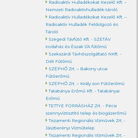
Radioaktív Hulladékokat Kezelő Kft. –
Nemzeti Radioaktívhulladék-tároló
Radioaktív Hulladékokat Kezelő Kft. –
Radioaktív Hulladék Feldolgozó és
Tároló
Szegedi Távfűtő Kft. - SZETÁV
irodaház és Észak 1/A fűtőmű
Szekszárdi Távhőszolgáltató NKft. -
Déli Fűtőmű
SZÉPHŐ Zrt. – Bakony utcai
Fűtőerőmű
SZÉPHŐ Zrt. – Király sori Fűtőerőmű
Tatabánya Erőmű Kft. - Tatabányai
Erőmű
TETTYE FORRÁSHÁZ Zrt. - Pécsi
szennyvíztisztító telep és biogázerőmű
Tiszamenti Regionális Vízművek Zrt. -
Jászberényi Vízműtelep
Tiszamenti Regionális Vízművek Zrt. -