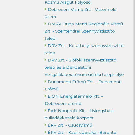
Közmű Alagút Folyosó
Debreceni Vízmű Zrt. - Víztermelő
üzem
DMRV Duna Menti Regionális Vízmű
Zrt. - Szentendrei Szennyvíztisztító
Telep
DRV Zrt. - Keszthelyi szennyvíztisztító
telep
DRV Zrt. - Siófoki szennyvíztisztító
telep és a Dél-balatoni
Vizsgálólaboratórium siófoki telephelye
Dunamenti Erőmű Zrt. – Dunamenti
Erőmű
E.ON Energiatermelő Kft. –
Debreceni erőmű
ÉAK Nonprofit Kft. - Nyíregyházi
hulladékkezelő központ
ÉRV Zrt. - Csúcsvízmű
ÉRV Zrt. - Kazincbarcika -Berente