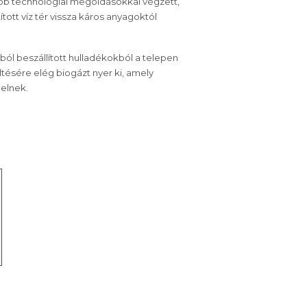
abb technológiai megoldásokkal végzett,
ott víz tér vissza káros anyagoktól
ból beszállított hulladékokból a telepen
tésére elég biogázt nyer ki, amely
melnek.