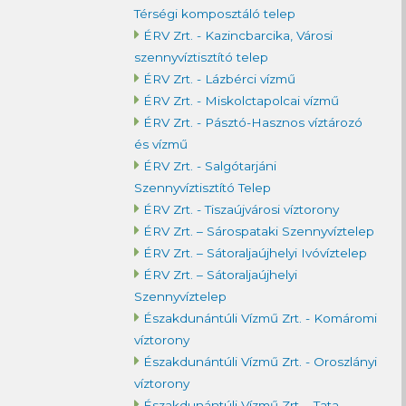
Térségi komposztáló telep
ÉRV Zrt. - Kazincbarcika, Városi
szennyvíztisztító telep
ÉRV Zrt. - Lázbérci vízmű
ÉRV Zrt. - Miskolctapolcai vízmű
ÉRV Zrt. - Pásztó-Hasznos víztározó
és vízmű
ÉRV Zrt. - Salgótarjáni
Szennyvíztisztító Telep
ÉRV Zrt. - Tiszaújvárosi víztorony
ÉRV Zrt. – Sárospataki Szennyvíztelep
ÉRV Zrt. – Sátoraljaújhelyi Ivóvíztelep
ÉRV Zrt. – Sátoraljaújhelyi
Szennyvíztelep
Északdunántúli Vízmű Zrt. - Komáromi
víztorony
Északdunántúli Vízmű Zrt. - Oroszlányi
víztorony
Északdunántúli Vízmű Zrt. - Tata,