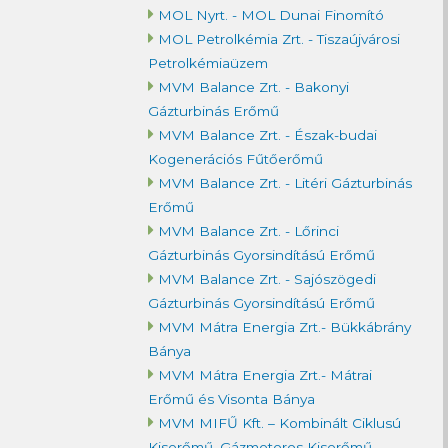
MOL Nyrt. - MOL Dunai Finomító
MOL Petrolkémia Zrt. - Tiszaújvárosi
Petrolkémiaüzem
MVM Balance Zrt. - Bakonyi
Gázturbinás Erőmű
MVM Balance Zrt. - Észak-budai
Kogenerációs Fűtőerőmű
MVM Balance Zrt. - Litéri Gázturbinás
Erőmű
MVM Balance Zrt. - Lőrinci
Gázturbinás Gyorsindítású Erőmű
MVM Balance Zrt. - Sajószögedi
Gázturbinás Gyorsindítású Erőmű
MVM Mátra Energia Zrt.- Bükkábrány
Bánya
MVM Mátra Energia Zrt.- Mátrai
Erőmű és Visonta Bánya
MVM MIFŰ Kft. – Kombinált Ciklusú
Kiserőmű, Gázmotoros Kiserőmű,