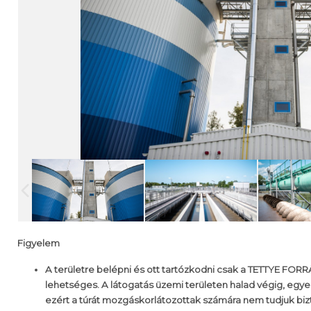
Figyelem
A területre belépni és ott tartózkodni csak a TETTYE FOR
lehetséges. A látogatás üzemi területen halad végig, egye
ezért a túrát mozgáskorlátozottak számára nem tudjuk bizt