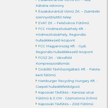
Kálvária víztorony
Északdunántúli Vízmű Zrt. – Zsámbéki
szennyvíztisztító telep
EVAT Zrt. – Felsővárosi Fűtőmű
FCC Hódmezővásárhely Kft. -
Hódmezővásárhely, Regionális
hulladékkezelő központ
FCC Magyarország Kft. - Gyál,
Regionális hulladékkezelő központ
FGSZ Zrt. - Városföld
Kompresszorállomás
Gödöllői Távhőszolgáltató Kft. - Palota-
kerti fűtőmű
Hamburger Recycling Hungary Kft. -
Csepeli hulladékfeldolgozó
Kaposvári Távfűtés - Kanizsai utcai
Fűtőmű & E.ON - Gázmotoros Erőmű
Kaposvári Távfűtés – Zöld Fűtőmű