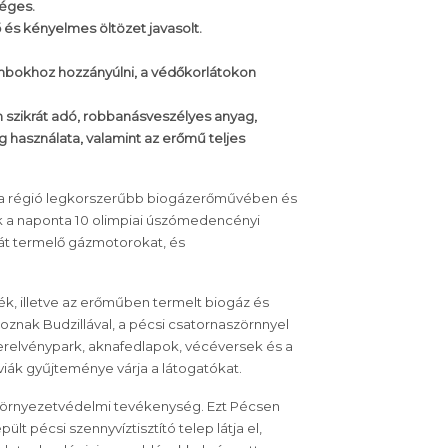
séges.
 és kényelmes öltözet javasolt.
bokhoz hozzányúlni, a védőkorlátokon
n szikrát adó, robbanásveszélyes anyag,
ng használata, valamint az erőmű teljes
a régió legkorszerűbb biogázerőművében és
k a naponta 10 olimpiai úszómedencényi
iát termelő gázmotorokat, és
ék, illetve az erőműben termelt biogáz és
koznak Budzillával, a pécsi csatornaszörnnyel
szerelvénypark, aknafedlapok, vécéversek és a
viák gyűjteménye várja a látogatókat.
b környezetvédelmi tevékenység. Ezt Pécsen
t pécsi szennyvíztisztító telep látja el,