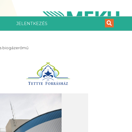
JELENTKEZÉS
 és biogázerőmű