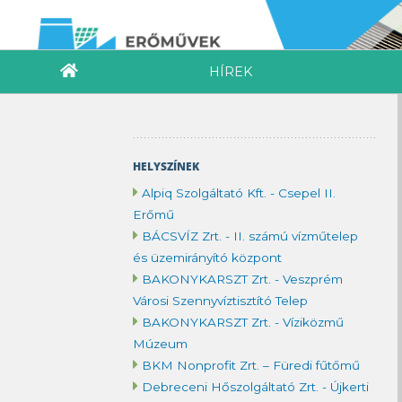
HÍREK
HELYSZÍNEK
Alpiq Szolgáltató Kft. - Csepel II.
Erőmű
BÁCSVÍZ Zrt. - II. számú vízműtelep
és üzemirányító központ
BAKONYKARSZT Zrt. - Veszprém
Városi Szennyvíztisztító Telep
BAKONYKARSZT Zrt. - Víziközmű
Múzeum
BKM Nonprofit Zrt. – Füredi fűtőmű
Debreceni Hőszolgáltató Zrt. - Újkerti