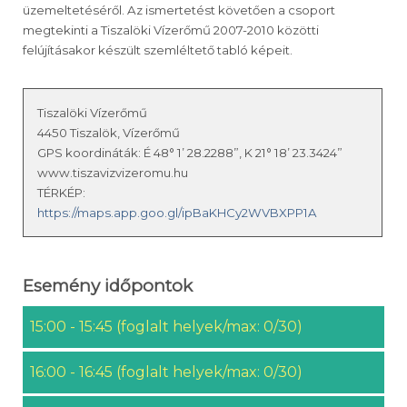
üzemeltetéséről. Az ismertetést követően a csoport
megtekinti a Tiszalöki Vízerőmű 2007-2010 közötti
felújításakor készült szemléltető tabló képeit.
Tiszalöki Vízerőmű
4450 Tiszalök, Vízerőmű
GPS koordináták: É 48° 1’ 28.2288”, K 21° 18’ 23.3424”
www.tiszavizvizeromu.hu
TÉRKÉP:
https://maps.app.goo.gl/ipBaKHCy2WVBXPP1A
Esemény időpontok
15:00 - 15:45 (foglalt helyek/max: 0/30)
16:00 - 16:45 (foglalt helyek/max: 0/30)