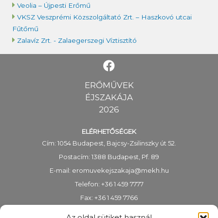
Veolia – Újpesti Erőmű
VKSZ Veszprémi Közszolgáltató Zrt. – Haszkovó utcai
Fűtőmű
Zalavíz Zrt. - Zalaegerszegi Víztisztító
ERŐMŰVEK
ÉJSZAKÁJA
2026
ELÉRHETŐSÉGEK
Cím: 1054 Budapest, Bajcsy-Zsilinszky út 52.
Postacím: 1388 Budapest, Pf. 89
E-mail:
eromuvekejszakaja@mekh.hu
Telefon: +36 1 459 7777
Fax: +36 1 459 7766
KRID-azonosító: 318983938
Az oldal sütiket használ