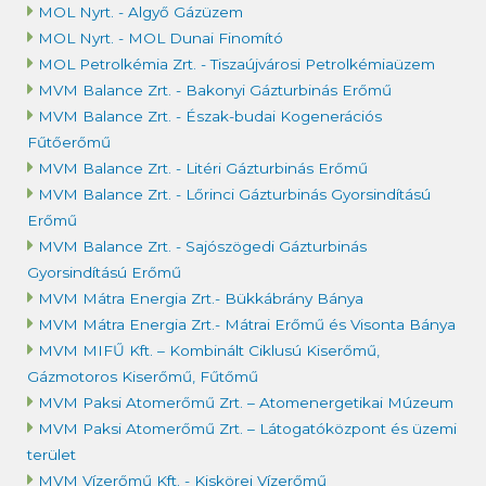
MOL Nyrt. - Algyő Gázüzem
MOL Nyrt. - MOL Dunai Finomító
MOL Petrolkémia Zrt. - Tiszaújvárosi Petrolkémiaüzem
MVM Balance Zrt. - Bakonyi Gázturbinás Erőmű
MVM Balance Zrt. - Észak-budai Kogenerációs
Fűtőerőmű
MVM Balance Zrt. - Litéri Gázturbinás Erőmű
MVM Balance Zrt. - Lőrinci Gázturbinás Gyorsindítású
Erőmű
MVM Balance Zrt. - Sajószögedi Gázturbinás
Gyorsindítású Erőmű
MVM Mátra Energia Zrt.- Bükkábrány Bánya
MVM Mátra Energia Zrt.- Mátrai Erőmű és Visonta Bánya
MVM MIFŰ Kft. – Kombinált Ciklusú Kiserőmű,
Gázmotoros Kiserőmű, Fűtőmű
MVM Paksi Atomerőmű Zrt. – Atomenergetikai Múzeum
MVM Paksi Atomerőmű Zrt. – Látogatóközpont és üzemi
terület
MVM Vízerőmű Kft. - Kiskörei Vízerőmű