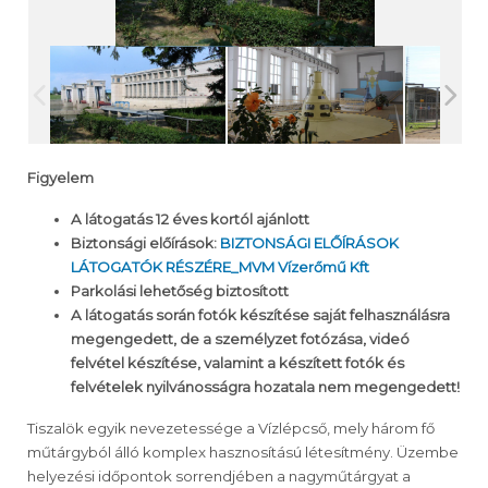
Figyelem
A látogatás 12 éves kortól ajánlott
Biztonsági előírások:
BIZTONSÁGI ELŐÍRÁSOK
LÁTOGATÓK RÉSZÉRE_MVM Vízerőmű Kft
Parkolási lehetőség biztosított
A látogatás során fotók készítése saját felhasználásra
megengedett, de a személyzet fotózása, videó
felvétel készítése, valamint a készített fotók és
felvételek nyilvánosságra hozatala nem megengedett!
Tiszalök egyik nevezetessége a Vízlépcső, mely három fő
műtárgyból álló komplex hasznosítású létesítmény. Üzembe
helyezési időpontok sorrendjében a nagyműtárgyat a