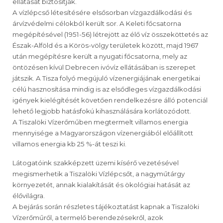
ellátását biztosítják.
A vízlépcső létesítésére elsősorban vízgazdálkodási és
árvízvédelmi célokból került sor. A Keleti főcsatorna
megépítésével (1951-56) létrejött az élő víz összeköttetés az
Észak-Alföld és a Körös-völgy területek között, majd 1967
után megépítésre került a nyugati főcsatorna, mely az
öntözésen kívül Debrecen ivóvíz ellátásában is szerepet
játszik. A Tisza folyó megújuló vízenergiájának energetikai
célú hasznosítása mindig is az elsődleges vízgazdálkodási
igények kielégítését követően rendelkezésre álló potenciál
lehető legjobb hatásfokú kihasználására korlátozódott.
A Tiszalöki Vízerőműben megtermelt villamos energia
mennyisége a Magyarországon vízenergiából előállított
villamos energia kb 25 %-át teszi ki.
Látogatóink szakképzett üzemi kísérő vezetésével
megismerhetik a Tiszalöki Vízlépcsőt, a nagyműtárgy
környezetét, annak kialakítását és ökológiai hatását az
élővilágra.
A bejárás során részletes tájékoztatást kapnak a Tiszalöki
Vízerőműről, a termelő berendezésekről, azok