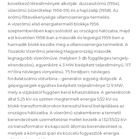
következő létesítmények alkotják: duzzasztómű (1954),
vízerőmű (vízerőtelep 1956-59) és a hajózsilip (1958). Az
erőmű főtevékenysége villamosenergia-termelés.
A vízerőmű első energiatermelő blokkja 1956
szeptemberében kapcsolódott az országos hálózatra, majd
ezt követően 1958-ban a második és legvégül 1959-ben a
harmadik blokk kezdte meg a villamosenergia termelést. A
Tiszalöki Vízerőmű jelenleg Magyarország második
legnagyobb vízerőműve, melyben 3 db függőleges tengely-
elrendezésű, egyenként 4.3 MW beépített teljesítményű, 117
m³/óra névleges víznyelésű, 75 ford/perc névleges
fordulatszámú vízturbina – generátor egység dolgozik. A
gépegységek együttes beépített teljesítménye 12.9 MW,
mely a vízjárástól függően kerül kihasználásra. A generátorok
által 5,25 kV-os szinten megtermelt energia 5/22 kV-os
blokk-transzformátorokon keresztül kerül betáplálásra az
országos hálózatba. A vízerőmű szakemberei a termelő
berendezések üzemeltetése mellet kezelik a 132/35/22 kV-
os transzformátor és kapcsoló állomás berendezéseit is,
melyek a környező ipari és közcélú fogyasztók energia