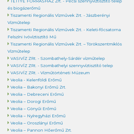
TETTYE FORRÁSHÁZ Zrt. - Pécsi szennyvíztisztító telep
és biogázerőmű
Tiszamenti Regionális Vízművek Zrt. - Jászberényi
Vízműtelep
Tiszamenti Regionális Vízművek Zrt. - Keleti-főcsatorna
Felszíni Ivóvíztisztító Mű
Tiszamenti Regionális Vízművek Zrt. – Törökszentmiklós
Vízműtelep
VASIVÍZ ZRt. - Szombathely-Sárdér vízműtelep
VASIVÍZ ZRt. - Szombathelyi szennyvíztisztító telep
VASIVÍZ ZRt. - Vízműtörténeti Múzeum
Veolia - Kelenföldi Erőmű
Veolia – Bakonyi Erőmű Zrt.
Veolia – Debreceni Erőmű
Veolia – Dorogi Erőmű
Veolia – Gönyűi Erőmű
Veolia – Nyíregyházi Erőmű
Veolia – Oroszlányi Erőmű
Veolia – Pannon Hőerőmű Zrt.