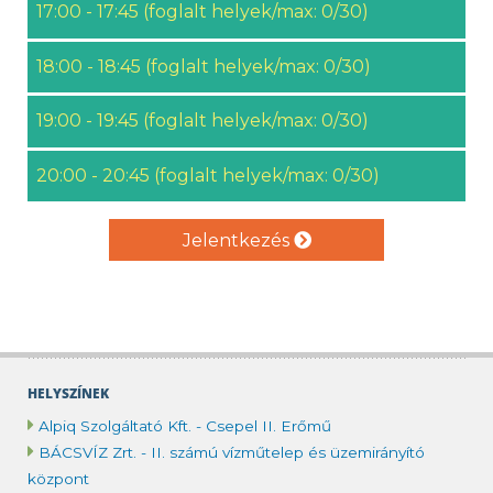
17:00 - 17:45 (foglalt helyek/max: 0/30)
18:00 - 18:45 (foglalt helyek/max: 0/30)
19:00 - 19:45 (foglalt helyek/max: 0/30)
20:00 - 20:45 (foglalt helyek/max: 0/30)
Jelentkezés
HELYSZÍNEK
Alpiq Szolgáltató Kft. - Csepel II. Erőmű
BÁCSVÍZ Zrt. - II. számú vízműtelep és üzemirányító
központ