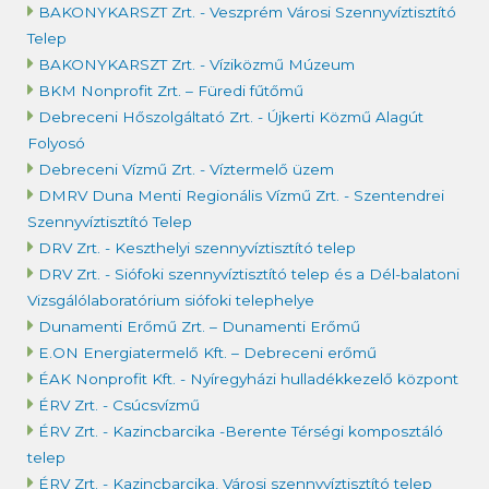
BAKONYKARSZT Zrt. - Veszprém Városi Szennyvíztisztító
Telep
BAKONYKARSZT Zrt. - Víziközmű Múzeum
BKM Nonprofit Zrt. – Füredi fűtőmű
Debreceni Hőszolgáltató Zrt. - Újkerti Közmű Alagút
Folyosó
Debreceni Vízmű Zrt. - Víztermelő üzem
DMRV Duna Menti Regionális Vízmű Zrt. - Szentendrei
Szennyvíztisztító Telep
DRV Zrt. - Keszthelyi szennyvíztisztító telep
DRV Zrt. - Siófoki szennyvíztisztító telep és a Dél-balatoni
Vizsgálólaboratórium siófoki telephelye
Dunamenti Erőmű Zrt. – Dunamenti Erőmű
E.ON Energiatermelő Kft. – Debreceni erőmű
ÉAK Nonprofit Kft. - Nyíregyházi hulladékkezelő központ
ÉRV Zrt. - Csúcsvízmű
ÉRV Zrt. - Kazincbarcika -Berente Térségi komposztáló
telep
ÉRV Zrt. - Kazincbarcika, Városi szennyvíztisztító telep