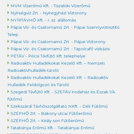
MVM Vízerőmű Kft. - Tiszalöki Vízerőmű
Nyírségvíz Zrt. - Nyíregyházi Víztorony
NYÍRTÁVHŐ Kft. - I. sz. alállomás
Pápai Víz- és Csatornamű Zrt. - Pápai Szennyvíztisztító
Telep
Pápai Víz- és Csatornamű Zrt. - Pápai Víztorony
Pápai Víz- és Csatornamű Zrt. - Tapolcafő vízbázis
PÉTÁV - Pécsi Távfűtő Kft. telephelye
Radioaktív Hulladékokat Kezelő Kft. – Nemzeti
Radioaktívhulladék-tároló
Radioaktív Hulladékokat Kezelő Kft. – Radioaktív
Hulladék Feldolgozó és Tároló
Szegedi Távfűtő Kft. - SZETÁV irodaház és Észak 1/A
fűtőmű
Szekszárdi Távhőszolgáltató NKft. - Déli Fűtőmű
SZÉPHŐ Zrt. – Bakony utcai Fűtőerőmű
SZÉPHŐ Zrt. – Király sori Fűtőerőmű
Tatabánya Erőmű Kft. - Tatabányai Erőmű