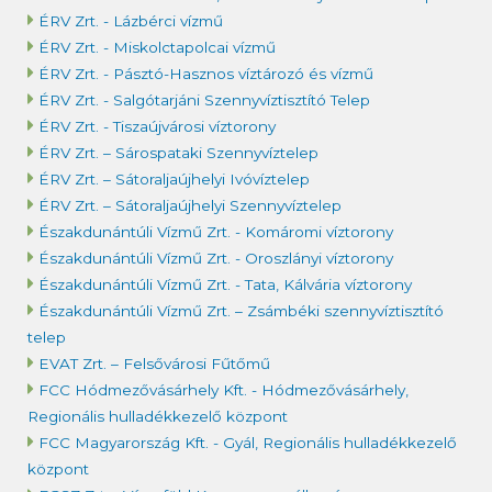
ÉRV Zrt. - Lázbérci vízmű
ÉRV Zrt. - Miskolctapolcai vízmű
ÉRV Zrt. - Pásztó-Hasznos víztározó és vízmű
ÉRV Zrt. - Salgótarjáni Szennyvíztisztító Telep
ÉRV Zrt. - Tiszaújvárosi víztorony
ÉRV Zrt. – Sárospataki Szennyvíztelep
ÉRV Zrt. – Sátoraljaújhelyi Ivóvíztelep
ÉRV Zrt. – Sátoraljaújhelyi Szennyvíztelep
Északdunántúli Vízmű Zrt. - Komáromi víztorony
Északdunántúli Vízmű Zrt. - Oroszlányi víztorony
Északdunántúli Vízmű Zrt. - Tata, Kálvária víztorony
Északdunántúli Vízmű Zrt. – Zsámbéki szennyvíztisztító
telep
EVAT Zrt. – Felsővárosi Fűtőmű
FCC Hódmezővásárhely Kft. - Hódmezővásárhely,
Regionális hulladékkezelő központ
FCC Magyarország Kft. - Gyál, Regionális hulladékkezelő
központ