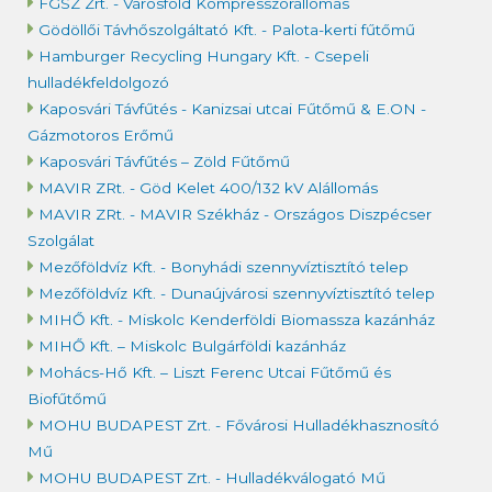
FGSZ Zrt. - Városföld Kompresszorállomás
Gödöllői Távhőszolgáltató Kft. - Palota-kerti fűtőmű
Hamburger Recycling Hungary Kft. - Csepeli
hulladékfeldolgozó
Kaposvári Távfűtés - Kanizsai utcai Fűtőmű & E.ON -
Gázmotoros Erőmű
Kaposvári Távfűtés – Zöld Fűtőmű
MAVIR ZRt. - Göd Kelet 400/132 kV Alállomás
MAVIR ZRt. - MAVIR Székház - Országos Diszpécser
Szolgálat
Mezőföldvíz Kft. - Bonyhádi szennyvíztisztító telep
Mezőföldvíz Kft. - Dunaújvárosi szennyvíztisztító telep
MIHŐ Kft. - Miskolc Kenderföldi Biomassza kazánház
MIHŐ Kft. – Miskolc Bulgárföldi kazánház
Mohács-Hő Kft. – Liszt Ferenc Utcai Fűtőmű és
Biofűtőmű
MOHU BUDAPEST Zrt. - Fővárosi Hulladékhasznosító
Mű
MOHU BUDAPEST Zrt. - Hulladékválogató Mű