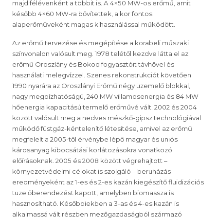
majd félévenként a többit is. A 4×50 MW-os erőmű, amit
később 4×60 MW-ra bővítettek, a kor fontos
alaperőműveként magas kihasználással működött.
Az erőmű tervezése és megépítése a korabeli műszaki
színvonalon valósult meg. 1978 telétől kezdve látta el az
erőmű Oroszlány és Bokod fogyasztóit távhővel és
használati melegvízzel. Szenes rekonstrukciót követően
1990 nyarára az Oroszlányi Erőmű négy üzemelő blokkal,
nagy megbízhatóságú, 240 MW villamosenergia és 84 MW
hőenergia kapacitású termelő erőművé vált. 2002 és 2004
között valósult meg a nedves mészkő-gipsz technológiával
működő füstgáz-kéntelenítő létesítése, amivel az erőmű
megfelelt a 2005-től érvénybe lépő magyar és uniós
károsanyag kibocsátási korlátozásokra vonatkozó
előírásoknak. 2005 és 2008 között végrehajtott –
környezetvédelmi célokat is szolgáló – beruházás
eredményeként az 1-es és 2-es kazán kiegészítő fluidizációs
tüzelőberendezést kapott, amelyben biomassza is
hasznosítható. Későbbiekben a 3-as és 4-es kazán is
alkalmassá vált részben mezőgazdaságból származó