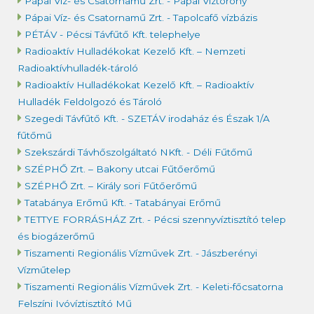
Pápai Víz- és Csatornamű Zrt. - Pápai Víztorony
Pápai Víz- és Csatornamű Zrt. - Tapolcafő vízbázis
PÉTÁV - Pécsi Távfűtő Kft. telephelye
Radioaktív Hulladékokat Kezelő Kft. – Nemzeti
Radioaktívhulladék-tároló
Radioaktív Hulladékokat Kezelő Kft. – Radioaktív
Hulladék Feldolgozó és Tároló
Szegedi Távfűtő Kft. - SZETÁV irodaház és Észak 1/A
fűtőmű
Szekszárdi Távhőszolgáltató NKft. - Déli Fűtőmű
SZÉPHŐ Zrt. – Bakony utcai Fűtőerőmű
SZÉPHŐ Zrt. – Király sori Fűtőerőmű
Tatabánya Erőmű Kft. - Tatabányai Erőmű
TETTYE FORRÁSHÁZ Zrt. - Pécsi szennyvíztisztító telep
és biogázerőmű
Tiszamenti Regionális Vízművek Zrt. - Jászberényi
Vízműtelep
Tiszamenti Regionális Vízművek Zrt. - Keleti-főcsatorna
Felszíni Ivóvíztisztító Mű