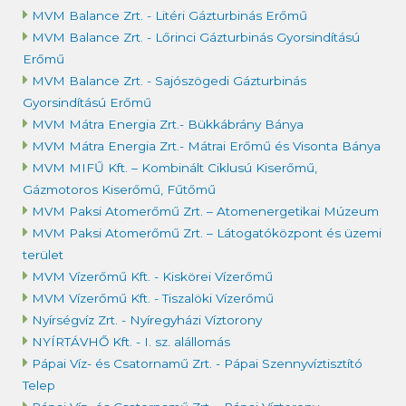
MVM Balance Zrt. - Litéri Gázturbinás Erőmű
MVM Balance Zrt. - Lőrinci Gázturbinás Gyorsindítású
Erőmű
MVM Balance Zrt. - Sajószögedi Gázturbinás
Gyorsindítású Erőmű
MVM Mátra Energia Zrt.- Bükkábrány Bánya
MVM Mátra Energia Zrt.- Mátrai Erőmű és Visonta Bánya
MVM MIFŰ Kft. – Kombinált Ciklusú Kiserőmű,
Gázmotoros Kiserőmű, Fűtőmű
MVM Paksi Atomerőmű Zrt. – Atomenergetikai Múzeum
MVM Paksi Atomerőmű Zrt. – Látogatóközpont és üzemi
terület
MVM Vízerőmű Kft. - Kiskörei Vízerőmű
MVM Vízerőmű Kft. - Tiszalöki Vízerőmű
Nyírségvíz Zrt. - Nyíregyházi Víztorony
NYÍRTÁVHŐ Kft. - I. sz. alállomás
Pápai Víz- és Csatornamű Zrt. - Pápai Szennyvíztisztító
Telep