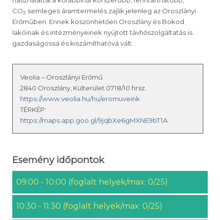
CO
semleges áramtermelés zajlik jelenleg az Oroszlányi
2
Erőműben. Ennek köszönhetően Oroszlány és Bokod
lakóinak és intézményeinek nyújtott távhőszolgáltatás is
gazdaságossá és kiszámíthatóvá vált.
Veolia – Oroszlányi Erőmű
2840 Oroszlány, Külterület 0718/10 hrsz.
https://www.veolia.hu/hu/eromuveink
TÉRKÉP:
https://maps.app.goo.gl/9jqbXe6gMXNE9bT1A
Esemény időpontok
09:00 - 10:00 (foglalt helyek/max: 0/25)
10:30 - 11:30 (foglalt helyek/max: 0/25)