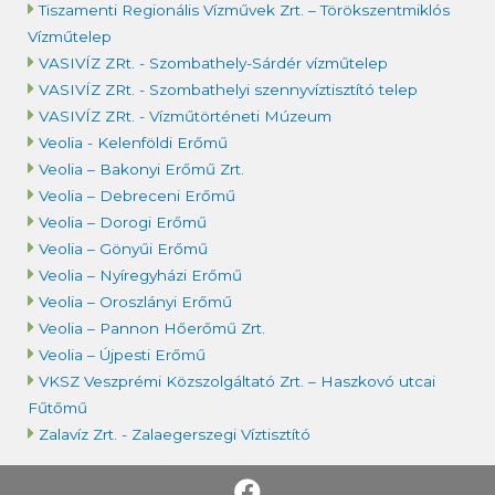
Tiszamenti Regionális Vízművek Zrt. – Törökszentmiklós
Vízműtelep
VASIVÍZ ZRt. - Szombathely-Sárdér vízműtelep
VASIVÍZ ZRt. - Szombathelyi szennyvíztisztító telep
VASIVÍZ ZRt. - Vízműtörténeti Múzeum
Veolia - Kelenföldi Erőmű
Veolia – Bakonyi Erőmű Zrt.
Veolia – Debreceni Erőmű
Veolia – Dorogi Erőmű
Veolia – Gönyűi Erőmű
Veolia – Nyíregyházi Erőmű
Veolia – Oroszlányi Erőmű
Veolia – Pannon Hőerőmű Zrt.
Veolia – Újpesti Erőmű
VKSZ Veszprémi Közszolgáltató Zrt. – Haszkovó utcai
Fűtőmű
Zalavíz Zrt. - Zalaegerszegi Víztisztító