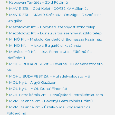
Kaposvári Távfűtés – Zöld Fűtőmű
MAVIR ZRt. - Göd Kelet 400/132 kV Alállomás
MAVIR ZRt. - MAVIR Székház - Országos Diszpécser
Szolgálat
Mezőföldvíz Kft. - Bonyhádi szennyvíztisztító telep
Mezőföldvíz Kft. - Dunaújvárosi szennyvíztisztító telep
MIHŐ Kft. - Miskolc Kenderföldi Biomassza kazánház
MIHŐ Kft. – Miskolc Bulgárföldi kazánház
Mohács-Hő Kft. – Liszt Ferenc Utcai Fűtőmű és
Biofűtőmű
MOHU BUDAPEST Zrt. - Fővárosi Hulladékhasznosító
Mű
MOHU BUDAPEST Zrt. - Hulladékválogató Mű
MOL Nyrt. - Algyő Gázüzem
MOL Nyrt. - MOL Dunai Finomító
MOL Petrolkémia Zrt. - Tiszaújvárosi Petrolkémiaüzem
MVM Balance Zrt. - Bakonyi Gázturbinás Erőmű
MVM Balance Zrt. - Észak-budai Kogenerációs
Fűtőerőmű