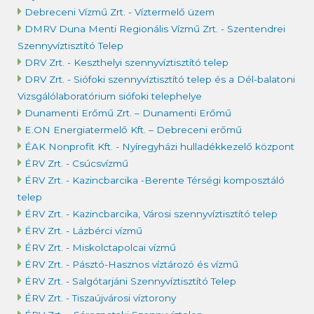
Debreceni Vízmű Zrt. - Víztermelő üzem
DMRV Duna Menti Regionális Vízmű Zrt. - Szentendrei
Szennyvíztisztító Telep
DRV Zrt. - Keszthelyi szennyvíztisztító telep
DRV Zrt. - Siófoki szennyvíztisztító telep és a Dél-balatoni
Vizsgálólaboratórium siófoki telephelye
Dunamenti Erőmű Zrt. – Dunamenti Erőmű
E.ON Energiatermelő Kft. – Debreceni erőmű
ÉAK Nonprofit Kft. - Nyíregyházi hulladékkezelő központ
ÉRV Zrt. - Csúcsvízmű
ÉRV Zrt. - Kazincbarcika -Berente Térségi komposztáló
telep
ÉRV Zrt. - Kazincbarcika, Városi szennyvíztisztító telep
ÉRV Zrt. - Lázbérci vízmű
ÉRV Zrt. - Miskolctapolcai vízmű
ÉRV Zrt. - Pásztó-Hasznos víztározó és vízmű
ÉRV Zrt. - Salgótarjáni Szennyvíztisztító Telep
ÉRV Zrt. - Tiszaújvárosi víztorony