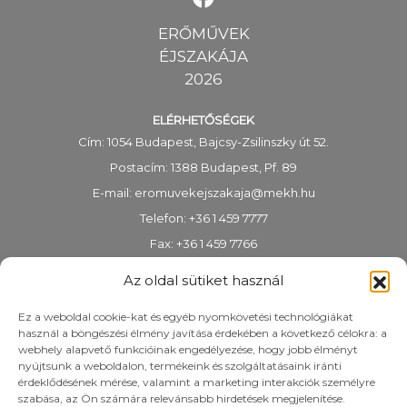
ERŐMŰVEK
ÉJSZAKÁJA
2026
ELÉRHETŐSÉGEK
Cím: 1054 Budapest, Bajcsy-Zsilinszky út 52.
Postacím: 1388 Budapest, Pf. 89
E-mail:
eromuvekejszakaja@mekh.hu
Telefon: +36 1 459 7777
Fax: +36 1 459 7766
KRID-azonosító: 318983938
Az oldal sütiket használ
Ez a weboldal cookie-kat és egyéb nyomkövetési technológiákat
használ a böngészési élmény javítása érdekében a következő célokra: a
webhely alapvető funkcióinak engedélyezése, hogy jobb élményt
nyújtsunk a weboldalon, termékeink és szolgáltatásaink iránti
érdeklődésének mérése, valamint a marketing interakciók személyre
szabása, az Ön számára relevánsabb hirdetések megjelenítése.