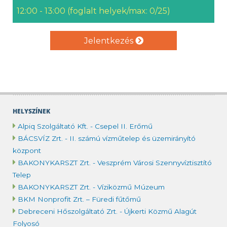
12:00 - 13:00 (foglalt helyek/max: 0/25)
Jelentkezés
HELYSZÍNEK
Alpiq Szolgáltató Kft. - Csepel II. Erőmű
BÁCSVÍZ Zrt. - II. számú vízműtelep és üzemirányító
központ
BAKONYKARSZT Zrt. - Veszprém Városi Szennyvíztisztító
Telep
BAKONYKARSZT Zrt. - Víziközmű Múzeum
BKM Nonprofit Zrt. – Füredi fűtőmű
Debreceni Hőszolgáltató Zrt. - Újkerti Közmű Alagút
Folyosó