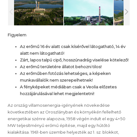
Figyelem
Az erőmű 16 év alatt csak kísérővel látogatható, 14 év
alatt nem látogatható!
Zárt, lapos talpú cipő, hosszúnadrág viselése kötelező!
Az erőmű területére állatot behozni tilos!
Az erőműben fotózás lehetséges, a képeken
munkavállalók nem szerepelhetnek!
A fényképeket médiában csak a Veolia előzetes
hozzájárulásával lehet megjelentetni!
Az ország villamosenergia-igényének növekedése
következtében az Oroszlányban és környékén fellelhető
energetikai szénre alapozva, 1958 végén indult el egy 4×50
MW teljesítményű erőmű építése, majd egy hűtőtó
kialakítása. 1961-ben üzembe helyezték az 1. sz. blokkot,