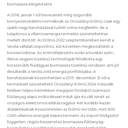
biomassza elégetésére.
A 2016. január 1-től bevezetett még szigorúbb
környezetvédelmi normáknak az Oroszlányi Erőmű csak egy
újabb nagy beruházással tudott volna megfelelni, de a
tulajdonos a villamosenergia termelés szüneteltetése
mellett döntött. Az Erőmű 2022 szeptemberében került a
Veolia vállalatcsoporthoz, ezt követően megkezdődött a
korszerűsítése. Az erőműfejlesztés során a korábbi szén-,
illetve vegyes tüzelésű technológiát felváltotta egy
korszerűbb fluidágyas biomassza tüzelésű rendszer, ami jól
illeszkedik a Veolia zöld energia portfóliójába. A
beruházásnak köszönhetően a 2015. december 31-től a
termelését szüneteltető Oroszlányi Erőmű 2024 második
felében teljes mértékben megújuló forrásból származó
fűtőanyag alapú működéssel indult újra és vált ismét az
országos elektromos ellátás tagjává. Két korábbi kazán
átalakításának köszönhetően az Erőmű évi több, mint 600
GWh villamos energiát képes termelni. Az import földgáztól
független, régiós beszerzésű biomassza fűtőanyag-
használattal a korábbinál korszerűbb, fenntarthatóbb,