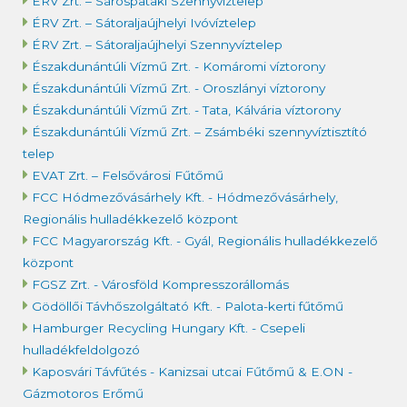
ÉRV Zrt. – Sárospataki Szennyvíztelep
ÉRV Zrt. – Sátoraljaújhelyi Ivóvíztelep
ÉRV Zrt. – Sátoraljaújhelyi Szennyvíztelep
Északdunántúli Vízmű Zrt. - Komáromi víztorony
Északdunántúli Vízmű Zrt. - Oroszlányi víztorony
Északdunántúli Vízmű Zrt. - Tata, Kálvária víztorony
Északdunántúli Vízmű Zrt. – Zsámbéki szennyvíztisztító
telep
EVAT Zrt. – Felsővárosi Fűtőmű
FCC Hódmezővásárhely Kft. - Hódmezővásárhely,
Regionális hulladékkezelő központ
FCC Magyarország Kft. - Gyál, Regionális hulladékkezelő
központ
FGSZ Zrt. - Városföld Kompresszorállomás
Gödöllői Távhőszolgáltató Kft. - Palota-kerti fűtőmű
Hamburger Recycling Hungary Kft. - Csepeli
hulladékfeldolgozó
Kaposvári Távfűtés - Kanizsai utcai Fűtőmű & E.ON -
Gázmotoros Erőmű